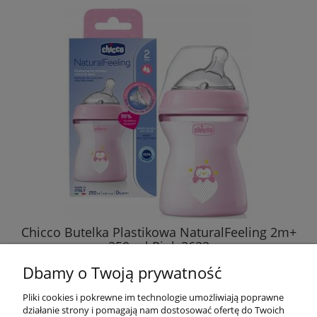
Chicco Butelka Plastikowa NaturalFeeling 2m+
250 ml Pink 3633
Dbamy o Twoją prywatność
33,89 zł
Pliki cookies i pokrewne im technologie umożliwiają poprawne
działanie strony i pomagają nam dostosować ofertę do Twoich
DO KOSZYKA