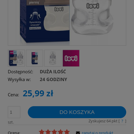
Dostępność:
DUŻA ILOŚĆ
Wysyłka w:
24 GODZINY
25,99 zł
Cena:
DO KOSZYKA
Zyskujesz
64
pkt [
?
]
szt.
Ocena:
zapytaj o produkt