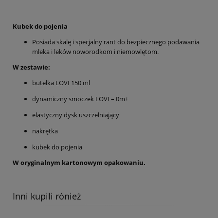
Kubek do pojenia
Posiada skalę i specjalny rant do bezpiecznego podawania
mleka i leków noworodkom i niemowlętom.
W zestawie:
butelka LOVI 150 ml
dynamiczny smoczek LOVI – 0m+
elastyczny dysk uszczelniający
nakrętka
kubek do pojenia
W oryginalnym kartonowym opakowaniu.
Inni kupili rónież