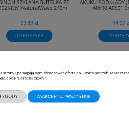
SINOH SZKLANA BUTELKA ZE
AKUKU PODKŁADY 
CZKIEM NaturalWave 240ml
60x90 A0501 3
59,89 zł
44,07 z
DO KOSZYKA
DO KOSZ
nie strony i pomagają nam dostosować ofertę do Twoich potrzeb. Możesz zaa
akupów
Moje konto
jąc opcję "Dostosuj zgody".
Twoje zamówienia
klamacje
Ustawienia konta
J ZGODY
ZAAKCEPTUJ WSZYSTKIE
ywatności
Przechowalnia
ości
ty dostawy
Sklep internetowy Shoper.pl