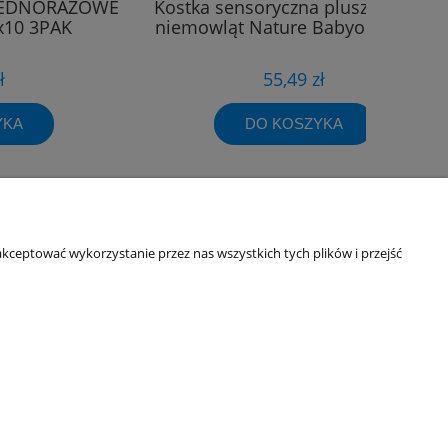
JEDNORAZOWE
Kostka sensoryczna pluszowa dla
x10 3PAK
niemowląt Nature Babyono 1680
ł
55,49 zł
YKA
DO KOSZYKA
kceptować wykorzystanie przez nas wszystkich tych plików i przejść
Informacje o sklepie
O firmie
Odbiory osobiste
Dane kontaktowe
Kontakt