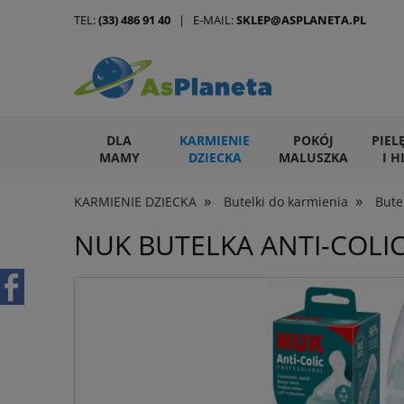
TEL:
(33) 486 91 40
| E-MAIL:
SKLEP@ASPLANETA.PL
DLA
KARMIENIE
POKÓJ
PIEL
MAMY
DZIECKA
MALUSZKA
I H
»
»
KARMIENIE DZIECKA
Butelki do karmienia
Bute
ARTYKUŁY DLA ZWIERZĄT
NUK BUTELKA ANTI-COLI