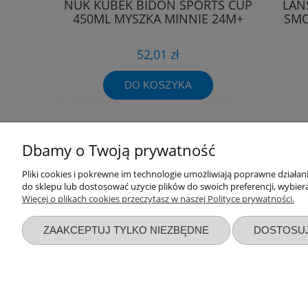
NUK KUBEK BIDON SPORTS CUP
LAN
450ML MYSZKA MINNIE 24M+
SMO
52,01 zł
DO KOSZYKA
Dbamy o Twoją prywatność
Pliki cookies i pokrewne im technologie umożliwiają poprawne działa
Przydatne linki
Warunki z
do sklepu lub dostosować użycie plików do swoich preferencji, wybiera
Więcej o plikach cookies przeczytasz w naszej Polityce prywatności.
Nowości
Regulaminy
Promocje
Zwroty i re
ZAAKCEPTUJ TYLKO NIEZBĘDNE
DOSTOSU
Wyprawka dla noworodka
Polityka pr
Zbieraj punkty za zakupy
Formy płatn
Blog sklepu AsPlaneta
Czas i kosz