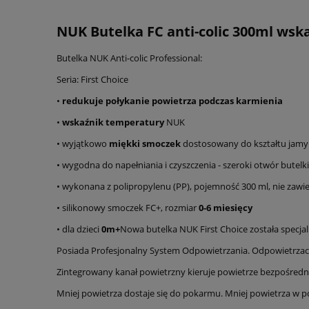
NUK Butelka FC anti-colic 300ml ws
Butelka NUK Anti-colic Professional:
Seria: First Choice
•
redukuje połykanie powietrza podczas karmienia
•
wskaźnik temperatury
NUK
• wyjątkowo
miękki smoczek
dostosowany do kształtu jamy
• wygodna do napełniania i czyszczenia - szeroki otwór butelki
• wykonana z polipropylenu (PP), pojemność 300 ml, nie zawie
• silikonowy smoczek FC+, rozmiar
0-6 miesięcy
• dla dzieci
0m+
Nowa butelka NUK First Choice została specja
Posiada Profesjonalny System Odpowietrzania. Odpowietrzac
Zintegrowany kanał powietrzny kieruje powietrze bezpośrednio
Mniej powietrza dostaje się do pokarmu. Mniej powietrza w 