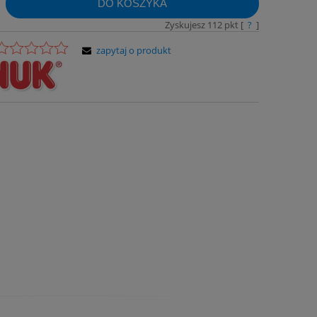
DO KOSZYKA
Zyskujesz
112
pkt [
?
]
zapytaj o produkt