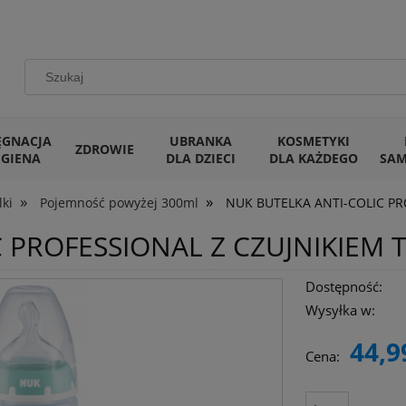
ĘGNACJA
UBRANKA
KOSMETYKI
ZDROWIE
IGIENA
DLA DZIECI
DLA KAŻDEGO
SA
»
»
lki
Pojemność powyżej 300ml
NUK BUTELKA ANTI-COLIC PR
C PROFESSIONAL Z CZUJNIKIEM
Dostępność:
Wysyłka w:
44,9
Cena: