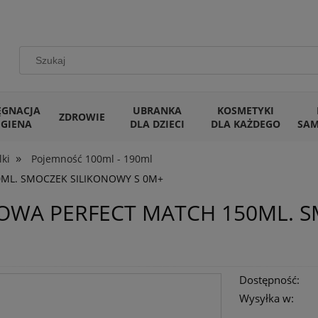
ĘGNACJA
UBRANKA
KOSMETYKI
ZDROWIE
IGIENA
DLA DZIECI
DLA KAŻDEGO
SA
»
lki
Pojemność 100ml - 190ml
ML. SMOCZEK SILIKONOWY S 0M+
OWA PERFECT MATCH 150ML. S
Dostępność:
Wysyłka w: