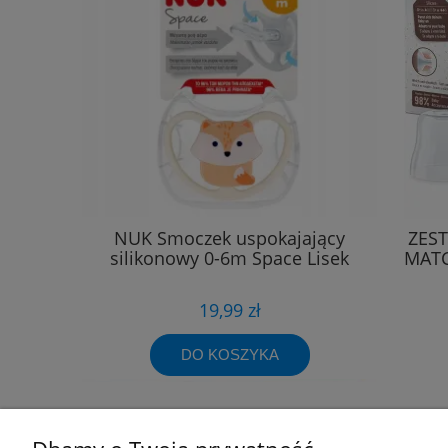
NUK Smoczek uspokajający
ZES
silikonowy 0-6m Space Lisek
MATC
19,99 zł
DO KOSZYKA