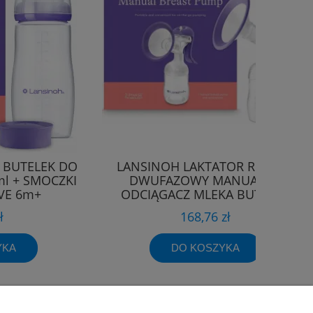
 BUTELEK DO
LANSINOH LAKTATOR RĘCZNY
ml + SMOCZKI
DWUFAZOWY MANUALNY
VE 6m+
ODCIĄGACZ MLEKA BUTELKA
160ml
ł
168,76 zł
YKA
DO KOSZYKA