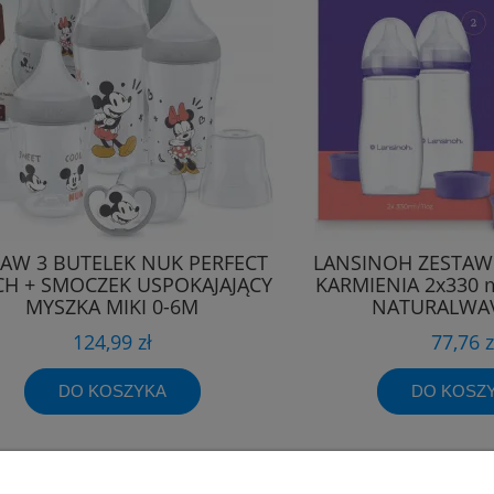
TAW 3 BUTELEK NUK PERFECT
LANSINOH ZESTAW
H + SMOCZEK USPOKAJAJĄCY
KARMIENIA 2x330 
MYSZKA MIKI 0-6M
NATURALWA
124,99 zł
77,76 z
DO KOSZYKA
DO KOSZ