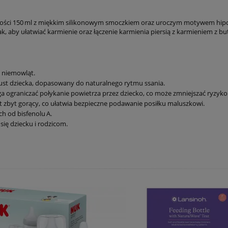
mności 150 ml z miękkim silikonowym smoczkiem oraz uroczym motywem hip
ak, aby ułatwiać karmienie oraz łączenie karmienia piersią z karmieniem z b
 niemowląt.
a ust dziecka, dopasowany do naturalnego rytmu ssania.
ograniczać połykanie powietrza przez dziecko, co może zmniejszać ryzyko 
t zbyt gorący, co ułatwia bezpieczne podawanie posiłku maluszkowi.
h od bisfenolu A.
ię dziecku i rodzicom.