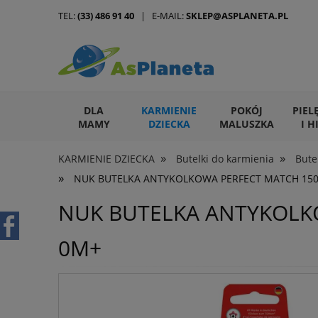
TEL:
(33) 486 91 40
| E-MAIL:
SKLEP@ASPLANETA.PL
DLA
KARMIENIE
POKÓJ
PIEL
MAMY
DZIECKA
MALUSZKA
I H
»
»
KARMIENIE DZIECKA
Butelki do karmienia
Bute
ARTYKUŁY DLA ZWIERZĄT
»
NUK BUTELKA ANTYKOLKOWA PERFECT MATCH 150
NUK BUTELKA ANTYKOLK
0M+