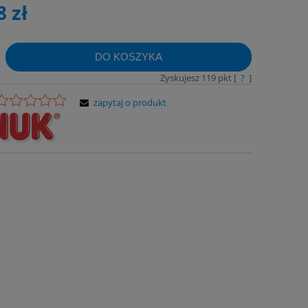
8 zł
DO KOSZYKA
Zyskujesz
119
pkt [
?
]
zapytaj o produkt