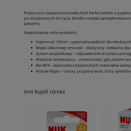
Praktyczna i bezpieczna butelka NUK Perfect Match o poje
już od pierwszych dni życia. Butelka została zaprojektowana t
pokarmu.
Najważniejsze cechy produktu:
Pojemność 150 ml – optymalna wielkość dla młodszych
Miękki silikonowy smoczek – elastyczny i delikatny dl
System antykolkowy – odpowietrznik w butelce pomaga 
Wskaźnik temperatury – zmienia kolor, gdy pokarm jes
Bez BPA – wykonana z bezpiecznych materiałów wolnyc
Motyw Hippo – uroczy, przyjazny wzór, który spodoba s
Inni kupili rónież