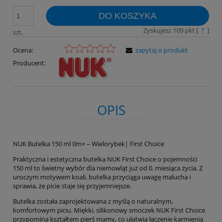
DO KOSZYKA
Zyskujesz
109
pkt [
?
]
szt.
Ocena:
zapytaj o produkt
Producent:
OPIS
NUK Butelka 150 ml 0m+ – Wielorybek| First Choice
Praktyczna i estetyczna butelka NUK First Choice o pojemności
150 ml to świetny wybór dla niemowląt już od 0. miesiąca życia. Z
uroczym motywem koali, butelka przyciąga uwagę malucha i
sprawia, że picie staje się przyjemniejsze.
Butelka została zaprojektowana z myślą o naturalnym,
komfortowym piciu. Miękki, silikonowy smoczek NUK First Choice
przypomina kształtem pierś mamy, co ułatwia łączenie karmienia