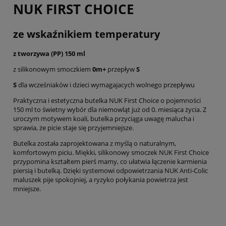
NUK FIRST CHOICE
ze wskaźnikiem temperatury
z tworzywa (PP) 150 ml
z silikonowym smoczkiem
0m+
przepływ
S
S
dla wcześniaków i dzieci wymagajacych wolnego przepływu
Praktyczna i estetyczna butelka NUK First Choice o pojemności
150 ml to świetny wybór dla niemowląt już od 0. miesiąca życia. Z
uroczym motywem koali, butelka przyciąga uwagę malucha i
sprawia, że picie staje się przyjemniejsze.
Butelka została zaprojektowana z myślą o naturalnym,
komfortowym piciu. Miękki, silikonowy smoczek NUK First Choice
przypomina kształtem pierś mamy, co ułatwia łączenie karmienia
piersią i butelką. Dzięki systemowi odpowietrzania NUK Anti-Colic
maluszek pije spokojniej, a ryzyko połykania powietrza jest
mniejsze.