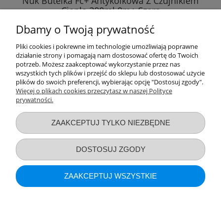
Nuk Butelka Fc+ Antykolkowa Z Czujnikiem
Ciepła 300ml 0m+ Szara
Dbamy o Twoją prywatność
37,99 zł
Pliki cookies i pokrewne im technologie umożliwiają poprawne
działanie strony i pomagają nam dostosować ofertę do Twoich
DO KOSZYKA
potrzeb. Możesz zaakceptować wykorzystanie przez nas
wszystkich tych plików i przejść do sklepu lub dostosować użycie
plików do swoich preferencji, wybierając opcję "Dostosuj zgody".
Więcej o plikach cookies przeczytasz w naszej Polityce
prywatności.
Przydatne linki
ZAAKCEPTUJ TYLKO NIEZBĘDNE
Warunki zakupów
DOSTOSUJ ZGODY
Moje konto
ZAAKCEPTUJ WSZYSTKIE
Informacje o sklepie
POKAŻ PEŁNĄ WERSJĘ STRONY