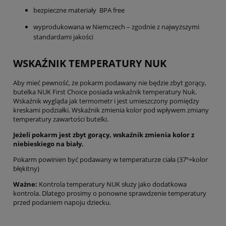
bezpieczne materiały BPA free
wyprodukowana w Niemczech – zgodnie z najwyższymi
standardami jakości
WSKAŹNIK TEMPERATURY NUK
Aby mieć pewność, że pokarm podawany nie będzie zbyt gorący,
butelka NUK First Choice posiada wskaźnik temperatury Nuk.
Wskaźnik wygląda jak termometr i jest umieszczony pomiędzy
kreskami podziałki. Wskaźnik zmienia kolor pod wpływem zmiany
temperatury zawartości butelki.
Jeżeli pokarm jest zbyt gorący, wskaźnik zmienia kolor z
niebieskiego na biały.
Pokarm powinien być podawany w temperaturze ciała (37º=kolor
błękitny)
Ważne:
Kontrola temperatury NUK służy jako dodatkowa
kontrola. Dlatego prosimy o ponowne sprawdzenie temperatury
przed podaniem napoju dziecku.