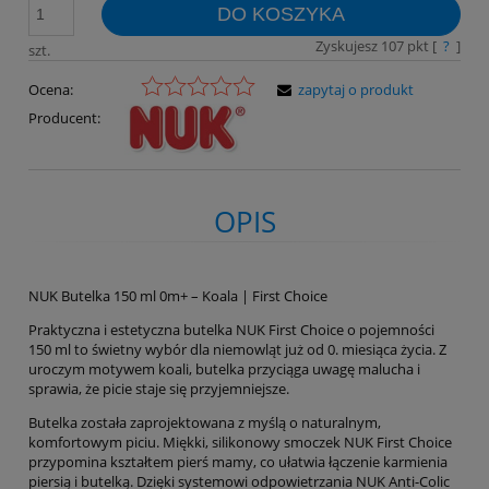
DO KOSZYKA
Zyskujesz
107
pkt [
?
]
szt.
Ocena:
zapytaj o produkt
Producent:
OPIS
NUK Butelka 150 ml 0m+ – Koala | First Choice
Praktyczna i estetyczna butelka NUK First Choice o pojemności
150 ml to świetny wybór dla niemowląt już od 0. miesiąca życia. Z
uroczym motywem koali, butelka przyciąga uwagę malucha i
sprawia, że picie staje się przyjemniejsze.
Butelka została zaprojektowana z myślą o naturalnym,
komfortowym piciu. Miękki, silikonowy smoczek NUK First Choice
przypomina kształtem pierś mamy, co ułatwia łączenie karmienia
piersią i butelką. Dzięki systemowi odpowietrzania NUK Anti-Colic