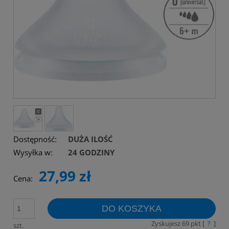
Dostępność:
DUŻA ILOŚĆ
Wysyłka w:
24 GODZINY
27,99 zł
Cena:
DO KOSZYKA
Zyskujesz
69
pkt [
?
]
szt.