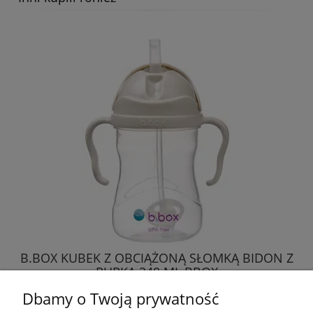
B.BOX KUBEK Z OBCIĄŻONĄ SŁOMKĄ BIDON Z
RURKĄ 240 ML BBOX
Dbamy o Twoją prywatność
64,99 zł