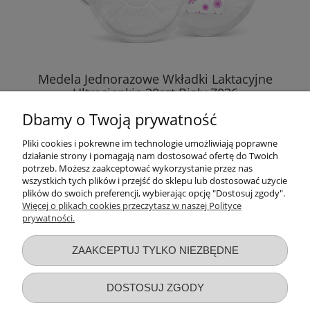
34,40 zł
DO KOSZYKA
Medela Jednorazowe Wkładki Laktacyjne
Ultracienkie 30szt Biały 7036
Dbamy o Twoją prywatność
19,99 zł
Pliki cookies i pokrewne im technologie umożliwiają poprawne
działanie strony i pomagają nam dostosować ofertę do Twoich
DO KOSZYKA
potrzeb. Możesz zaakceptować wykorzystanie przez nas
wszystkich tych plików i przejść do sklepu lub dostosować użycie
plików do swoich preferencji, wybierając opcję "Dostosuj zgody".
Więcej o plikach cookies przeczytasz w naszej Polityce
prywatności.
Przydatne linki
ZAAKCEPTUJ TYLKO NIEZBĘDNE
Warunki zakupów
DOSTOSUJ ZGODY
Moje konto