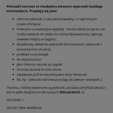
Pieluszki tetrowe
to niezbędny element wyprawki każdego
niemowlęcia. Przydają się jako:
chłonne pieluszki z naturalnej bawełny, o najkrótszym
czasie schnięcia!
Polecane na wakacyjne wyjazdy - bardzo łatwo je uprać, nie
trzeba zabierać ich wiele, bo schną błyskawicznie, zajmują
niewiele miejsca w bagażu.
dodatkowy wkład do pieluszek formowanych, pieluszek z
kieszenią oraz otulaczy
podkład na przewijak
do wytarcia buzi
jako chłonny ręcznik po kąpieli
chronią ubranie w razie ulania
zawiązane pod brodą służą jako duży śliniaczek
itd, itp - pieluszki tetrowe przydają się zawsze i wszędzie :)
Tkanina, z której wykonane są pieluszki, posiada certyfikat jakości i
jest w pełni bezpieczna dla naszych
Milusińskich :-)
GATUNEK: I
SKŁAD: 100% BAWEŁNA