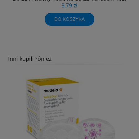
3,79 zł
DO KOSZYKA
Inni kupili rónież
Pieluchy Tetrowe BIAŁE 60x80cm 10szt