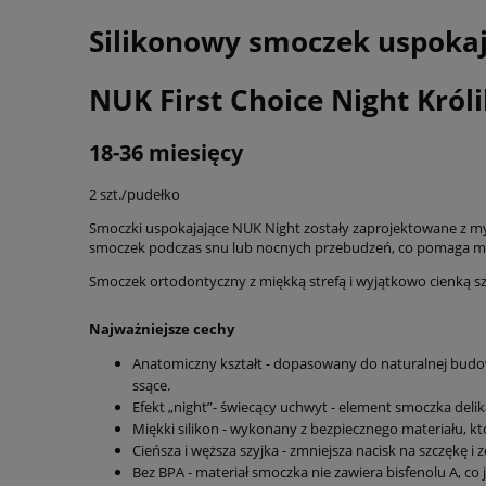
Silikonowy smoczek uspokaj
NUK First Choice Night Kró
18-36 miesięcy
2 szt./pudełko
Smoczki uspokajające NUK Night zostały zaprojektowane z myśl
smoczek podczas snu lub nocnych przebudzeń, co pomaga mu s
Smoczek ortodontyczny z miękką strefą i wyjątkowo cienką sz
Najważniejsze cechy
Anatomiczny kształt - dopasowany do naturalnej budow
ssące.
Efekt „night”- świecący uchwyt - element smoczka delika
Miękki silikon - wykonany z bezpiecznego materiału, kt
Cieńsza i węższa szyjka - zmniejsza nacisk na szczękę i 
Bez BPA - materiał smoczka nie zawiera bisfenolu A, co 