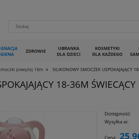
ĘGNACJA
UBRANKA
KOSMETYKI
ZDROWIE
IGIENA
DLA DZIECI
DLA KAŻDEGO
SA
»
Smoczki powyżej 18m
SILIKONOWY SMOCZEK USPOKAJAJĄCY 18
POKAJAJĄCY 18-36M ŚWIECĄCY 
Dostępność:
Wysyłka w:
25,9
Cena: