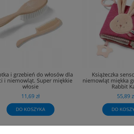
otka i grzebień do włosów dla
Książeczka senso
ci i niemowląt. Super miękkie
niemowląt miękka gr
włosie
Rabbit K
11,69 zł
55,89 z
DO KOSZYKA
DO KOSZ