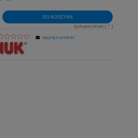
DO KOSZYKA
Zyskujesz
64
pkt [
?
]
zapytaj o produkt