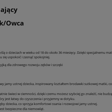
ający
lik/Owca
ą o dzieciach w wieku od 18 do około 36 miesięcy. Dzięki specjalnemu mater
ię uspokoić i zasnąć spokojniej.
yjką dla zdrowego rozwoju zębów i szczęki
y jamy ustnej dziecka, inspirowany kształtem brodawki sutkowej matki, co
tnie świeci w ciemności, dzięki czemu możesz szybciej go znaleźć, nie budząc
óry jest łatwy do czyszczenia i przyjemny w dotyku.
zęby dziecka, co sprzyja komfortowi ssania i rozwojowi jamy ustnej.
jest bezpieczne dla niemowląt.