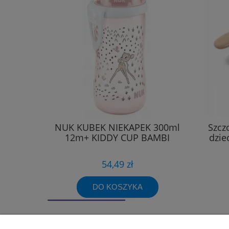
NUK KUBEK NIEKAPEK 300ml
Szcz
12m+ KIDDY CUP BAMBI
dzie
54,49 zł
DO KOSZYKA