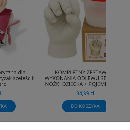
ryczna dla
KOMPLETNY ZESTAW DO
yzak szeleścik
WYKONANIA ODLEWU 3D RĄCZKI
aro
NÓŻKI DZIECKA + POJEMNIK 0M+
ł
34,99 zł
YKA
DO KOSZYKA