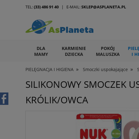
TEL:
(33) 486 91 40
| E-MAIL:
SKLEP@ASPLANETA.PL
DLA
KARMIENIE
POKÓJ
PIEL
MAMY
DZIECKA
MALUSZKA
I H
»
»
PIELĘGNACJA I HIGIENA
Smoczki uspokajające
ARTYKUŁY DLA ZWIERZĄT
SILIKONOWY SMOCZEK US
KRÓLIK/OWCA