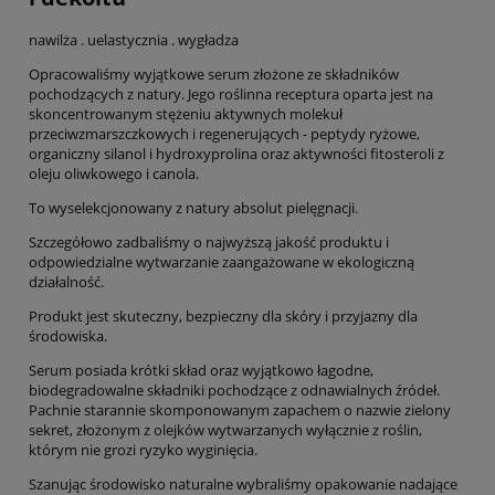
nawilża . uelastycznia . wygładza
Opracowaliśmy wyjątkowe serum złożone ze składników
pochodzących z natury. Jego roślinna receptura oparta jest na
skoncentrowanym stężeniu aktywnych molekuł
przeciwzmarszczkowych i regenerujących - peptydy ryżowe,
organiczny silanol i hydroxyprolina oraz aktywności fitosteroli z
oleju oliwkowego i canola.
To wyselekcjonowany z natury absolut pielęgnacji.
Szczegółowo zadbaliśmy o najwyższą jakość produktu i
odpowiedzialne wytwarzanie zaangażowane w ekologiczną
działalność.
Produkt jest skuteczny, bezpieczny dla skóry i przyjazny dla
środowiska.
Serum posiada krótki skład oraz wyjątkowo łagodne,
biodegradowalne składniki pochodzące z odnawialnych źródeł.
Pachnie starannie skomponowanym zapachem o nazwie zielony
sekret, złożonym z olejków wytwarzanych wyłącznie z roślin,
którym nie grozi ryzyko wyginięcia.
Szanując środowisko naturalne wybraliśmy opakowanie nadające