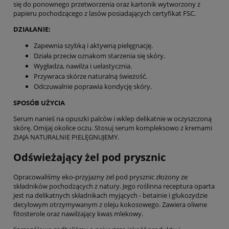
się do ponownego przetworzenia oraz kartonik wytworzony z
papieru pochodzącego z lasów posiadających certyfikat FSC.
DZIAŁANIE:
Zapewnia szybką i aktywną pielęgnację.
Działa przeciw oznakom starzenia się skóry.
Wygładza, nawilża i uelastycznia.
Przywraca skórze naturalną świeżość.
Odczuwalnie poprawia kondycję skóry.
SPOSÓB UŻYCIA
Serum nanieś na opuszki palców i wklep delikatnie w oczyszczoną
skórę. Omijaj okolice oczu. Stosuj serum kompleksowo z kremami
ZIAJA NATURALNIE PIELĘGNUJEMY.
Odświeżający żel pod prysznic
Opracowaliśmy eko-przyjazny żel pod prysznic złożony ze
składników pochodzących z natury. Jego roślinna receptura oparta
jest na delikatnych składnikach myjących - betainie i glukozydzie
decylowym otrzymywanym z oleju kokosowego. Zawiera oliwne
fitosterole oraz nawilżający kwas mlekowy.