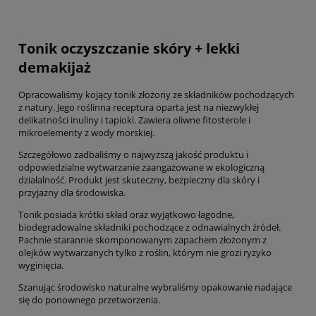
Tonik oczyszczanie skóry + lekki
demakijaż
Opracowaliśmy kojący tonik złożony ze składników pochodzących
z natury. Jego roślinna receptura oparta jest na niezwykłej
delikatności inuliny i tapioki. Zawiera oliwne fitosterole i
mikroelementy z wody morskiej.
Szczegółowo zadbaliśmy o najwyższą jakość produktu i
odpowiedzialne wytwarzanie zaangażowane w ekologiczną
działalność. Produkt jest skuteczny, bezpieczny dla skóry i
przyjazny dla środowiska.
Tonik posiada krótki skład oraz wyjątkowo łagodne,
biodegradowalne składniki pochodzące z odnawialnych źródeł.
Pachnie starannie skomponowanym zapachem złożonym z
olejków wytwarzanych tylko z roślin, którym nie grozi ryzyko
wyginięcia.
Szanując środowisko naturalne wybraliśmy opakowanie nadające
się do ponownego przetworzenia.