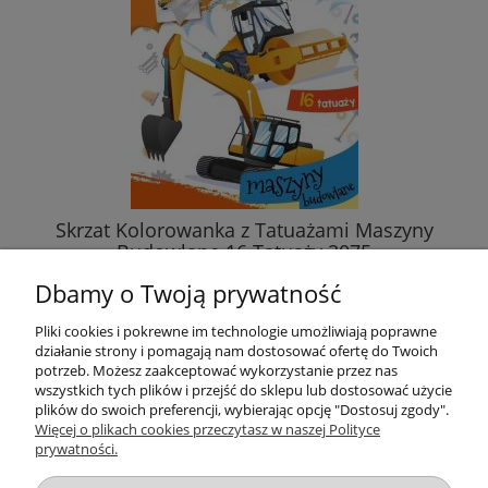
Skrzat Kolorowanka z Tatuażami Maszyny
Budowlane 16 Tatuaży 2075
Dbamy o Twoją prywatność
5,89 zł
Pliki cookies i pokrewne im technologie umożliwiają poprawne
działanie strony i pomagają nam dostosować ofertę do Twoich
DO KOSZYKA
potrzeb. Możesz zaakceptować wykorzystanie przez nas
wszystkich tych plików i przejść do sklepu lub dostosować użycie
plików do swoich preferencji, wybierając opcję "Dostosuj zgody".
Więcej o plikach cookies przeczytasz w naszej Polityce
prywatności.
Przydatne linki