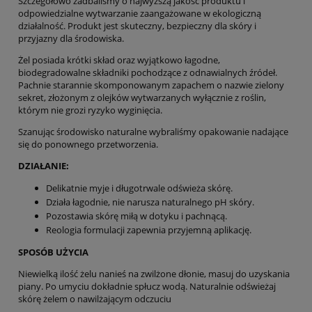
Szczegółowo zadbaliśmy o najwyższą jakość produktu i
odpowiedzialne wytwarzanie zaangażowane w ekologiczną
działalność. Produkt jest skuteczny, bezpieczny dla skóry i
przyjazny dla środowiska.
Żel posiada krótki skład oraz wyjątkowo łagodne,
biodegradowalne składniki pochodzące z odnawialnych źródeł.
Pachnie starannie skomponowanym zapachem o nazwie zielony
sekret, złożonym z olejków wytwarzanych wyłącznie z roślin,
którym nie grozi ryzyko wyginięcia.
Szanując środowisko naturalne wybraliśmy opakowanie nadające
się do ponownego przetworzenia.
DZIAŁANIE:
Delikatnie myje i długotrwale odświeża skórę.
Działa łagodnie, nie narusza naturalnego pH skóry.
Pozostawia skórę miłą w dotyku i pachnącą.
Reologia formulacji zapewnia przyjemną aplikację.
SPOSÓB UŻYCIA
Niewielką ilość żelu nanieś na zwilżone dłonie, masuj do uzyskania
piany. Po umyciu dokładnie spłucz wodą. Naturalnie odświeżaj
skórę żelem o nawilżającym odczuciu