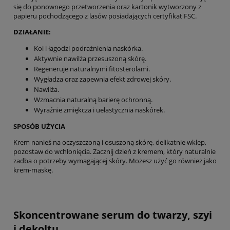
się do ponownego przetworzenia oraz kartonik wytworzony z
papieru pochodzącego z lasów posiadających certyfikat FSC.
DZIAŁANIE:
Koi i łagodzi podrażnienia naskórka.
Aktywnie nawilża przesuszoną skórę.
Regeneruje naturalnymi fitosterolami.
Wygładza oraz zapewnia efekt zdrowej skóry.
Nawilża.
Wzmacnia naturalną barierę ochronną.
Wyraźnie zmiękcza i uelastycznia naskórek.
SPOSÓB UŻYCIA
Krem nanieś na oczyszczoną i osuszoną skórę, delikatnie wklep,
pozostaw do wchłonięcia. Zacznij dzień z kremem, który naturalnie
zadba o potrzeby wymagającej skóry. Możesz użyć go również jako
krem-maskę.
Skoncentrowane serum do twarzy, szyi
i dekoltu