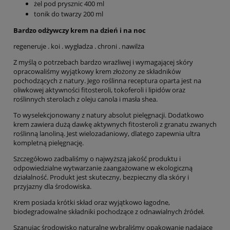
żel pod prysznic 400 ml
tonik do twarzy 200 ml
Bardzo odżywczy krem na dzień i na noc
regeneruje . koi . wygładza . chroni . nawilża
Z myślą o potrzebach bardzo wrażliwej i wymagającej skóry
opracowaliśmy wyjątkowy krem złożony ze składników
pochodzących z natury. Jego roślinna receptura oparta jest na
oliwkowej aktywności fitosteroli, tokoferoli i lipidów oraz
roślinnych sterolach z oleju canola i masła shea.
To wyselekcjonowany z natury absolut pielęgnacji. Dodatkowo
krem zawiera dużą dawkę aktywnych fitosteroli z granatu zwanych
roślinną lanoliną. Jest wielozadaniowy, dlatego zapewnia ultra
kompletną pielęgnację.
Szczegółowo zadbaliśmy o najwyższą jakość produktu i
odpowiedzialne wytwarzanie zaangażowane w ekologiczną
działalność. Produkt jest skuteczny, bezpieczny dla skóry i
przyjazny dla środowiska.
Krem posiada krótki skład oraz wyjątkowo łagodne,
biodegradowalne składniki pochodzące z odnawialnych źródeł.
Szanując środowisko naturalne wybraliśmy opakowanie nadające