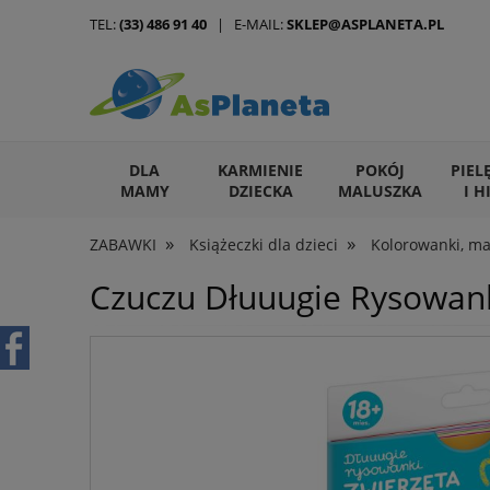
TEL:
(33) 486 91 40
| E-MAIL:
SKLEP@ASPLANETA.PL
DLA
KARMIENIE
POKÓJ
PIEL
MAMY
DZIECKA
MALUSZKA
I H
»
»
ZABAWKI
Książeczki dla dzieci
Kolorowanki, ma
ARTYKUŁY DLA ZWIERZĄT
Czuczu Dłuuugie Rysowan