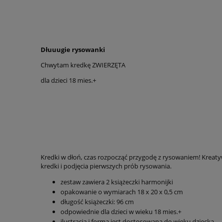
Dłuuugie rysowanki
Chwytam kredkę ZWIERZĘTA
dla dzieci 18 mies.+
Kredki w dłoń, czas rozpocząć przygodę z rysowaniem! Kreatyw
kredki i podjęcia pierwszych prób rysowania.
zestaw zawiera 2 książeczki harmonijki
opakowanie o wymiarach 18 x 20 x 0,5 cm
długość książeczki: 96 cm
odpowiednie dla dzieci w wieku 18 mies.+
ilustracja i forma jest dostosowana do wieku dziecka