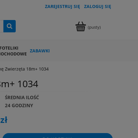
ZAREJESTRUJ SIĘ
ZALOGUJ SIĘ
(pusty)
FOTELIKI
ZABAWKI
MOCHODOWE
kę Zwierzęta 18m+ 1034
8m+ 1034
ŚREDNIA ILOŚĆ
24 GODZINY
zł