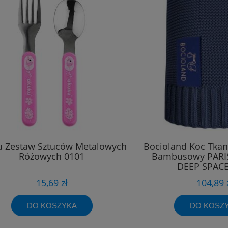
u Zestaw Sztuców Metalowych
Bocioland Koc Tka
Różowych 0101
Bambusowy PARI
DEEP SPACE
15,69 zł
104,89 
DO KOSZYKA
DO KOSZ