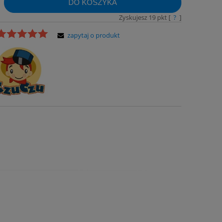
DO KOSZYKA
Zyskujesz
19
pkt [
?
]
zapytaj o produkt