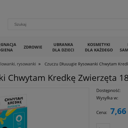
ĘGNACJA
UBRANKA
KOSMETYKI
ZDROWIE
IGIENA
DLA DZIECI
DLA KAŻDEGO
SA
»
lowanki, rysowanki
Czuczu Dłuuugie Rysowanki Chwytam Kred
ki Chwytam Kredkę Zwierzęta 1
Dostępność:
Wysyłka w:
7,66 
Cena: