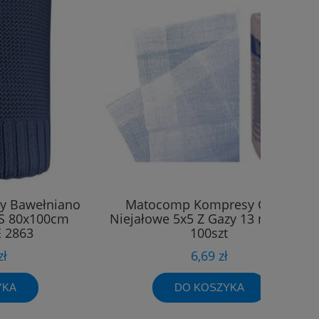
ny Bawełniano
Matocomp Kompresy Gaziki
S 80x100cm
Niejałowe 5x5 Z Gazy 13 nitkowej
 2863
100szt
zł
6,69 zł
YKA
DO KOSZYKA