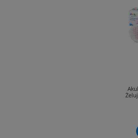
Aku
Żelu