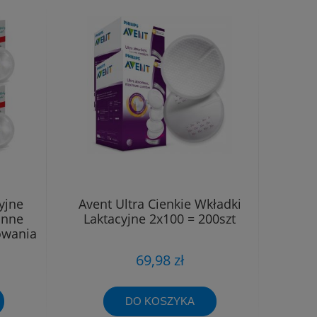
yjne
Avent Ultra Cienkie Wkładki
onne
Laktacyjne 2x100 = 200szt
owania
69,98 zł
DO KOSZYKA