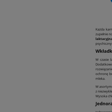
Każda karm
zupełnie n
laktacyj
psychiczny
Wkładki
W czasie l
Dodatkowo
rozwiązani
ochronę br
mleka.
W asortyme
z niezwykle
Wysoka chł
Jednor
Jednorazow