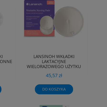
KI
LANSINOH WKŁADKI
ŁONNE
LAKTACYJNE
WIELORAZOWEGO UŻYTKU
4szt + WORECZEK
45,57 zł
DO KOSZYKA