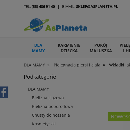
TEL:
(33) 486 91 40
| E-MAIL:
SKLEP@ASPLANETA.PL
DLA
KARMIENIE
POKÓJ
PIEL
MAMY
DZIECKA
MALUSZKA
I H
»
»
DLA MAMY
Pielęgnacja piersi i ciała
Wkładki la
ARTYKUŁY DLA ZWIERZĄT
Podkategorie
DLA MAMY
Bielizna ciążowa
Bielizna poporodowa
Chusty do noszenia
NOWOŚ
Kosmetyczki