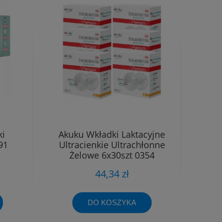
ki
Akuku Wkładki Laktacyjne
91
Ultracienkie Ultrachłonne
Żelowe 6x30szt 0354
44,34 zł
DO KOSZYKA