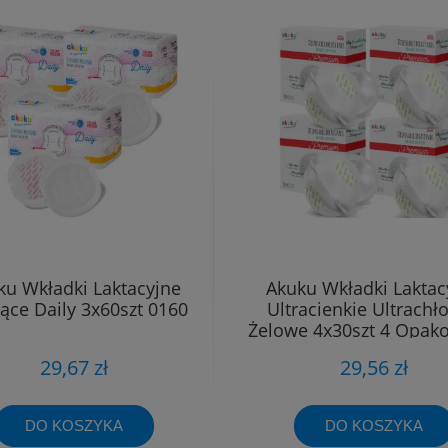
ku Wkładki Laktacyjne
Akuku Wkładki Laktac
jące Daily 3x60szt 0160
Ultracienkie Ultrachł
Żelowe 4x30szt 4 Opak
0354
29,67 zł
29,56 zł
DO KOSZYKA
DO KOSZYKA