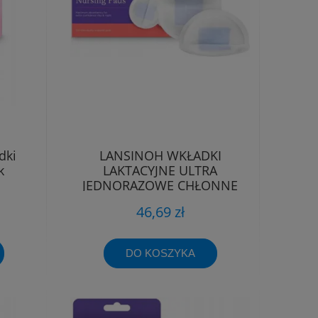
dki
LANSINOH WKŁADKI
k
LAKTACYJNE ULTRA
JEDNORAZOWE CHŁONNE
100szt
46,69 zł
DO KOSZYKA