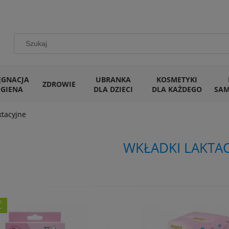
ĘGNACJA
UBRANKA
KOSMETYKI
ZDROWIE
IGIENA
DLA DZIECI
DLA KAŻDEGO
SA
ktacyjne
WKŁADKI LAKTA
Ć