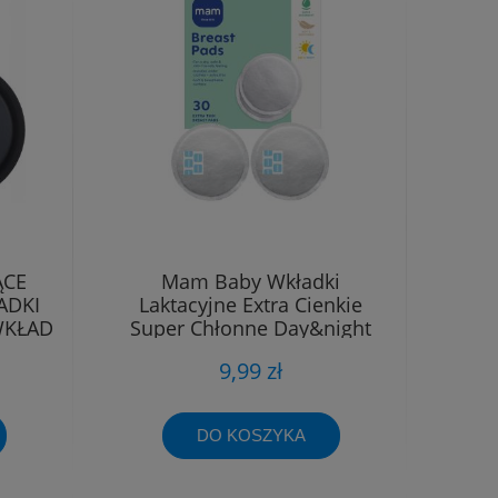
ĄCE
Mam Baby Wkładki
ADKI
Laktacyjne Extra Cienkie
WKŁAD
Super Chłonne Day&night
30szt
9,99 zł
DO KOSZYKA