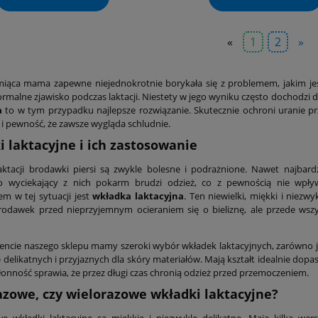
«
1
2
»
iąca mama zapewne niejednokrotnie borykała się z problemem, jakim jest
ormalne zjawisko podczas laktacji. Niestety w jego wyniku często dochodzi
na
to w tym przypadku najlepsze rozwiązanie. Skutecznie ochroni uranie p
 i pewność, że zawsze wygląda schludnie.
 laktacyjne i ich zastosowanie
aktacji brodawki piersi są zwykle bolesne i podrażnione. Nawet najbar
 wyciekający z nich pokarm brudzi odzież, co z pewnością nie wpływ
em w tej sytuacji jest
wkładka laktacyjna
. Ten niewielki, miękki i niez
odawek przed nieprzyjemnym ocieraniem się o bieliznę, ale przede wsz
ncie naszego sklepu mamy szeroki wybór wkładek laktacyjnych, zarówno j
 delikatnych i przyjaznych dla skóry materiałów. Mają kształt idealnie dop
onność sprawia, że przez długi czas chronią odzież przed przemoczeniem.
azowe, czy wielorazowe wkładki laktacyjne?
e wkładki laktacyjne są miękkie i niezwykle delikatne. Mają kilka wars