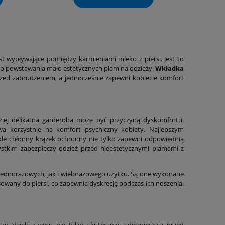
 wypływające pomiędzy karmieniami mleko z piersi. Jest to
 do powstawania mało estetycznych plam na odzieży.
Wkładka
rzed zabrudzeniem, a jednocześnie zapewni kobiecie komfort
dziej delikatna garderoba może być przyczyną dyskomfortu.
a korzystnie na komfort psychiczny kobiety. Najlepszym
wykle chłonny krążek ochronny nie tylko zapewni odpowiednią
ystkim zabezpieczy odzież przed nieestetycznymi plamami z
ednorazowych, jak i wielorazowego użytku. Są one wykonane
asowany do piersi, co zapewnia dyskrecję podczas ich noszenia.
tw, dzięki czemu nie tylko skutecznie zabezpieczają przed