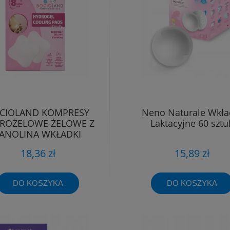
CIOLAND KOMPRESY
Neno Naturale Wkła
ROŻELOWE ŻELOWE Z
Laktacyjne 60 sztu
ANOLINĄ WKŁADKI
CHŁODZĄCE BL165
18,36 zł
15,89 zł
DO KOSZYKA
DO KOSZYKA