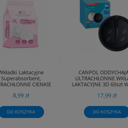
Wkładki Laktacyjne
CANPOL ODDYCHAJ
Superabsorbent,
ULTRACHŁONNE WKŁ
RACHŁONNE CIENKIE
LAKTACYJNE 3D 60szt 
LIKATNE BOCIOLAND
ŻELUJĄCY
8,99 zł
17,99 zł
DO KOSZYKA
DO KOSZYKA