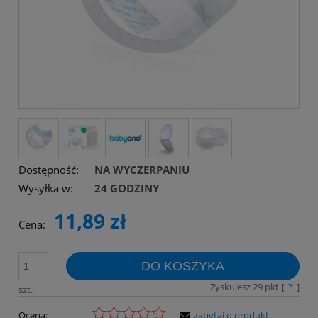
Dostępność:
NA WYCZERPANIU
Wysyłka w:
24 GODZINY
11,89 zł
Cena:
DO KOSZYKA
Zyskujesz
29
pkt [
?
]
szt.
Ocena:
zapytaj o produkt