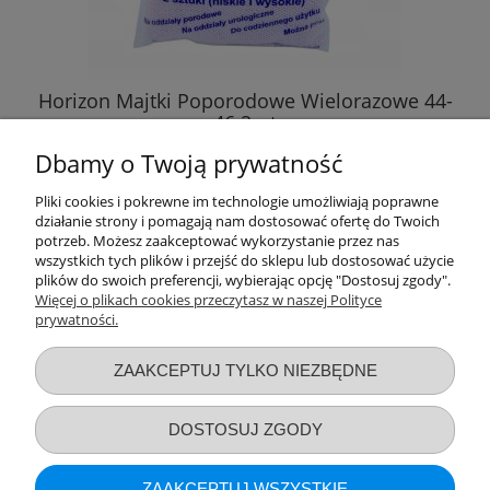
Horizon Majtki Poporodowe Wielorazowe 44-
46 2szt
Dbamy o Twoją prywatność
11,94 zł
Pliki cookies i pokrewne im technologie umożliwiają poprawne
działanie strony i pomagają nam dostosować ofertę do Twoich
DO KOSZYKA
potrzeb. Możesz zaakceptować wykorzystanie przez nas
wszystkich tych plików i przejść do sklepu lub dostosować użycie
plików do swoich preferencji, wybierając opcję "Dostosuj zgody".
Więcej o plikach cookies przeczytasz w naszej Polityce
prywatności.
Przydatne linki
ZAAKCEPTUJ TYLKO NIEZBĘDNE
Warunki zakupów
DOSTOSUJ ZGODY
Moje konto
ZAAKCEPTUJ WSZYSTKIE