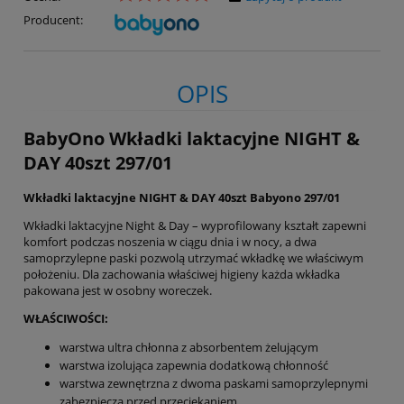
Producent:
OPIS
BabyOno Wkładki laktacyjne NIGHT &
DAY 40szt 297/01
Wkładki laktacyjne NIGHT & DAY 40szt Babyono 297/01
Wkładki laktacyjne Night & Day – wyprofilowany kształt zapewni
komfort podczas noszenia w ciągu dnia i w nocy, a dwa
samoprzylepne paski pozwolą utrzymać wkładkę we właściwym
położeniu. Dla zachowania właściwej higieny każda wkładka
pakowana jest w osobny woreczek.
WŁAŚCIWOŚCI:
warstwa ultra chłonna z absorbentem żelującym
warstwa izolująca zapewnia dodatkową chłonność
warstwa zewnętrzna z dwoma paskami samoprzylepnymi
zabezpiecza przed przeciekaniem