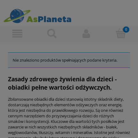
Nie znaleziono produktów spełniających podane kryteria.
Zasady zdrowego żywienia dla dzieci -
obiadki pełne wartości odżywczych.
Zbilansowane
obiadki dla dzieci
stanowią istotny składnik diety,
dostarczają niezbędnych elementów odżywczych oraz energię,
która jest niezbędna do prawidłowego rozwoju. Są one również
cennym narzędziem do przyzwyczajania dzieci do różnych
smaków i konsystencji. Kluczowe dla wartości tych posiłków jest
zawarcie w nich wszystkich niezbędnych składników - białek,
węglowodanów, tłuszczy, witamin i minerałów. Istotne jest również
zapewnienie, aby były łatwo strawne i dopasowane do wieku