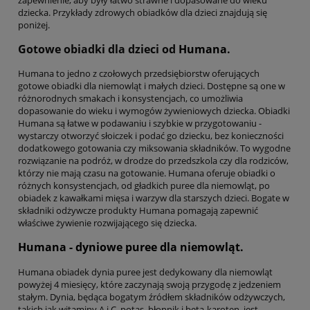
dziecka. Przykłady zdrowych obiadków dla dzieci znajdują się
poniżej.
Gotowe obiadki dla dzieci od
Humana
.
Humana to jedno z czołowych przedsiębiorstw oferujących
gotowe obiadki dla niemowląt i małych dzieci. Dostępne są one w
różnorodnych smakach i konsystencjach, co umożliwia
dopasowanie do wieku i wymogów żywieniowych dziecka. Obiadki
Humana są łatwe w podawaniu i szybkie w przygotowaniu -
wystarczy otworzyć słoiczek i podać go dziecku, bez konieczności
dodatkowego gotowania czy miksowania składników. To wygodne
rozwiązanie na podróż, w drodze do przedszkola czy dla rodziców,
którzy nie mają czasu na gotowanie. Humana oferuje obiadki o
różnych konsystencjach, od gładkich puree dla niemowląt, po
obiadek z kawałkami mięsa i warzyw dla starszych dzieci. Bogate w
składniki odżywcze produkty Humana pomagają zapewnić
właściwe żywienie rozwijającego się dziecka.
Humana - dyniowe puree dla niemowląt.
Humana obiadek dynia puree jest dedykowany dla niemowląt
powyżej 4 miesięcy, które zaczynają swoją przygodę z jedzeniem
stałym. Dynia, będąca bogatym źródłem składników odżywczych,
takich jak witaminy A i C, potas, błonnik i beta-karoten, jest