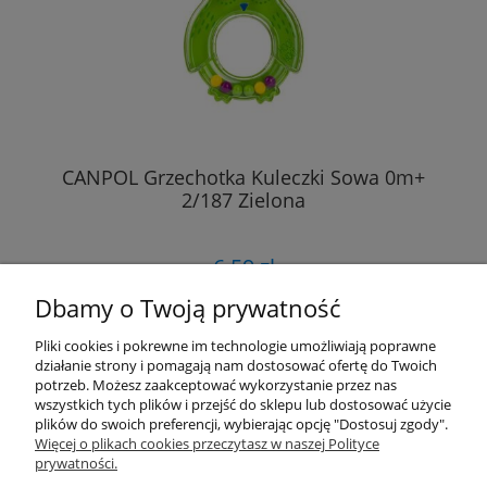
CANPOL Grzechotka Kuleczki Sowa 0m+
2/187 Zielona
6,59 zł
Dbamy o Twoją prywatność
DO KOSZYKA
Pliki cookies i pokrewne im technologie umożliwiają poprawne
działanie strony i pomagają nam dostosować ofertę do Twoich
potrzeb. Możesz zaakceptować wykorzystanie przez nas
wszystkich tych plików i przejść do sklepu lub dostosować użycie
«
1
2
»
plików do swoich preferencji, wybierając opcję "Dostosuj zgody".
Więcej o plikach cookies przeczytasz w naszej Polityce
prywatności.
Przydatne linki