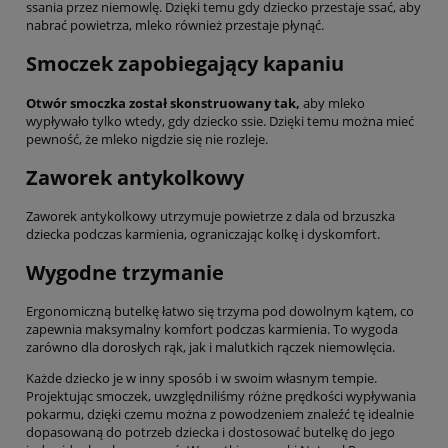
ssania przez niemowlę. Dzięki temu gdy dziecko przestaje ssać, aby
nabrać powietrza, mleko również przestaje płynąć.
Smoczek zapobiegający kapaniu
Otwór smoczka został skonstruowany tak,
aby mleko
wypływało tylko wtedy, gdy dziecko ssie. Dzięki temu można mieć
pewność, że mleko nigdzie się nie rozleje.
Zaworek antykolkowy
Zaworek antykolkowy utrzymuje powietrze z dala od brzuszka
dziecka podczas karmienia, ograniczając kolkę i dyskomfort.
Wygodne trzymanie
Ergonomiczną butelkę łatwo się trzyma pod dowolnym kątem, co
zapewnia maksymalny komfort podczas karmienia. To wygoda
zarówno dla dorosłych rąk, jak i malutkich rączek niemowlęcia.
Każde dziecko je w inny sposób i w swoim własnym tempie.
Projektując smoczek, uwzględniliśmy różne prędkości wypływania
pokarmu, dzięki czemu można z powodzeniem znaleźć tę idealnie
dopasowaną do potrzeb dziecka i dostosować butelkę do jego