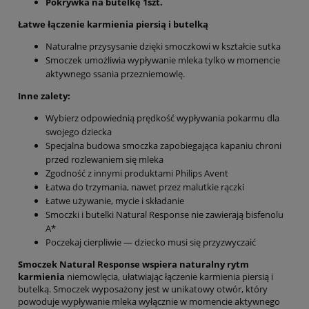
Pokrywka na butelkę 1szt.
Łatwe łączenie karmienia piersią i butelką
Naturalne przysysanie dzięki smoczkowi w kształcie sutka
Smoczek umożliwia wypływanie mleka tylko w momencie
aktywnego ssania przezniemowlę.
Inne zalety:
Wybierz odpowiednią prędkość wypływania pokarmu dla
swojego dziecka
Specjalna budowa smoczka zapobiegająca kapaniu chroni
przed rozlewaniem się mleka
Zgodność z innymi produktami Philips Avent
Łatwa do trzymania, nawet przez malutkie rączki
Łatwe używanie, mycie i składanie
Smoczki i butelki Natural Response nie zawierają bisfenolu
A*
Poczekaj cierpliwie — dziecko musi się przyzwyczaić
Smoczek Natural Response wspiera naturalny rytm
karmienia
niemowlęcia, ułatwiając łączenie karmienia piersią i
butelką. Smoczek wyposażony jest w unikatowy otwór, który
powoduje wypływanie mleka wyłącznie w momencie aktywnego