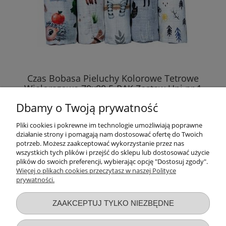
Avent Butelka Antykolkowa Natural 3 Response
260ml 903/01
42,99 zł
DO KOSZYKA
Czas Bobasa Pieluchy Kolorowe Tetrowe
Wielorazowe 70x80 5-PAK Zestaw Uni nr 1
0219
Dbamy o Twoją prywatność
29,99 zł
Pliki cookies i pokrewne im technologie umożliwiają poprawne
działanie strony i pomagają nam dostosować ofertę do Twoich
DO KOSZYKA
potrzeb. Możesz zaakceptować wykorzystanie przez nas
wszystkich tych plików i przejść do sklepu lub dostosować użycie
plików do swoich preferencji, wybierając opcję "Dostosuj zgody".
Więcej o plikach cookies przeczytasz w naszej Polityce
prywatności.
Przydatne linki
ZAAKCEPTUJ TYLKO NIEZBĘDNE
Warunki zakupów