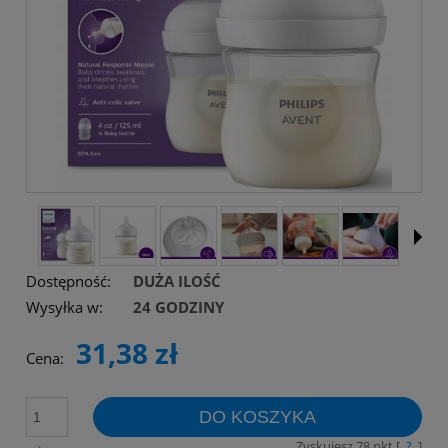
Dostępność:
DUŻA ILOŚĆ
Wysyłka w:
24 GODZINY
31,38 zł
Cena:
DO KOSZYKA
Zyskujesz
78
pkt [
?
]