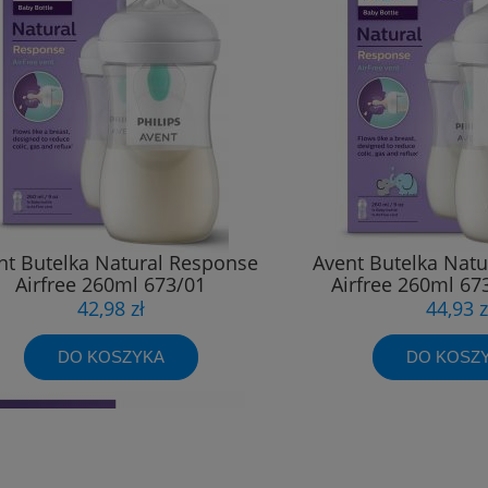
nt Butelka Natural Response
Avent Butelka Nat
Airfree 260ml 673/01
Airfree 260ml 673
42,98 zł
44,93 z
DO KOSZYKA
DO KOSZ