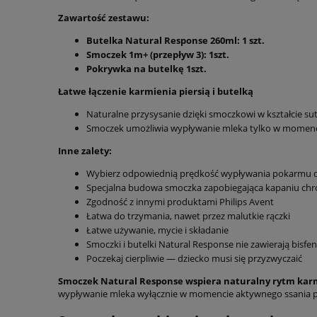
Zawartość zestawu:
Butelka Natural Response 260ml: 1 szt.
Smoczek 1m+ (przepływ 3): 1szt.
Pokrywka na butelkę 1szt.
Łatwe łączenie karmienia piersią i butelką
Naturalne przysysanie dzięki smoczkowi w kształcie su
Smoczek umożliwia wypływanie mleka tylko w momenc
Inne zalety:
Wybierz odpowiednią prędkość wypływania pokarmu d
Specjalna budowa smoczka zapobiegająca kapaniu chro
Zgodność z innymi produktami Philips Avent
Łatwa do trzymania, nawet przez malutkie rączki
Łatwe używanie, mycie i składanie
Smoczki i butelki Natural Response nie zawierają bisfe
Poczekaj cierpliwie — dziecko musi się przyzwyczaić
Smoczek Natural Response wspiera naturalny rytm kar
wypływanie mleka wyłącznie w momencie aktywnego ssania prze