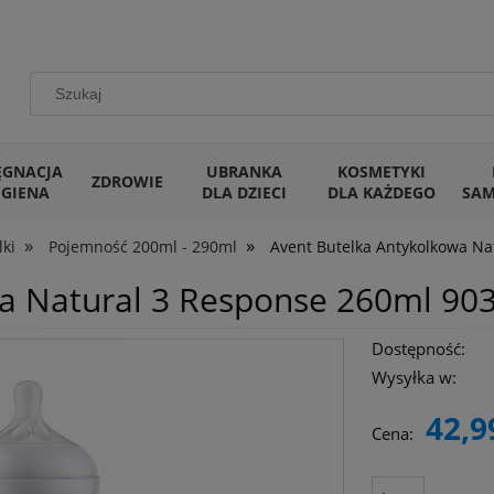
ĘGNACJA
UBRANKA
KOSMETYKI
ZDROWIE
IGIENA
DLA DZIECI
DLA KAŻDEGO
SA
»
»
lki
Pojemność 200ml - 290ml
Avent Butelka Antykolkowa Na
a Natural 3 Response 260ml 90
Dostępność:
Wysyłka w:
42,9
Cena: