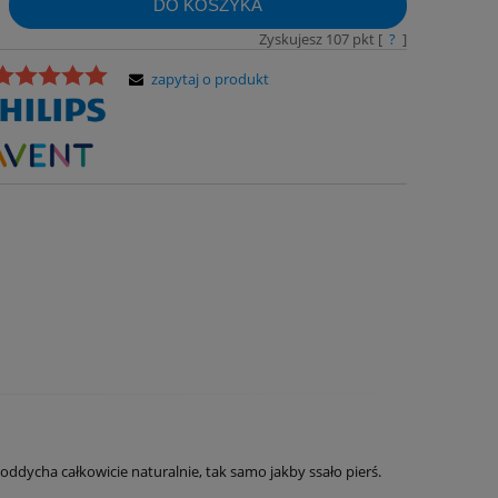
DO KOSZYKA
Zyskujesz
107
pkt [
?
]
zapytaj o produkt
dycha całkowicie naturalnie, tak samo jakby ssało pierś.