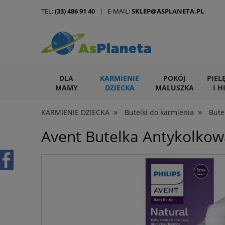
TEL:
(33) 486 91 40
| E-MAIL:
SKLEP@ASPLANETA.PL
DLA
KARMIENIE
POKÓJ
PIEL
MAMY
DZIECKA
MALUSZKA
I H
»
»
KARMIENIE DZIECKA
Butelki do karmienia
Bute
ARTYKUŁY DLA ZWIERZĄT
Avent Butelka Antykolkow