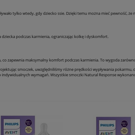
wało tylko wtedy, gdy dziecko ssie. Dzięki temu można mieć pewność, że mle
dziecka podczas karmienia, ograniczając kolkę i dyskomfort.
co zapewnia maksymalny komfort podczas karmienia. To wygoda zarówno dla
rojektując smoczek, uwzględniliśmy różne prędkości wypływania pokarmu, 
o indywidualnych wymagań. Wszystkie smoczki Natural Response wykonano 