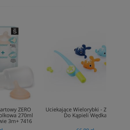
tartowy ZERO
Uciekające Wielorybki - Zabawka
kolkowa 270ml
Do Kąpieli Wędka
wie 3m+ 7416