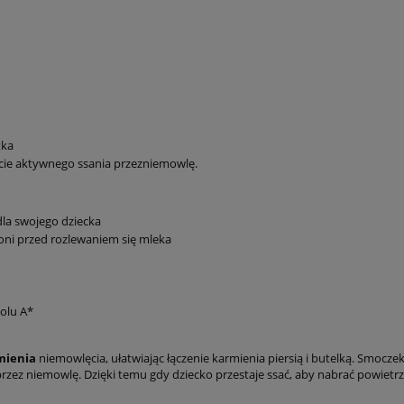
tka
ie aktywnego ssania przezniemowlę.
la swojego dziecka
ni przed rozlewaniem się mleka
nolu A*
mienia
niemowlęcia, ułatwiając łączenie karmienia piersią i butelką. Smoc
z niemowlę. Dzięki temu gdy dziecko przestaje ssać, aby nabrać powietrza