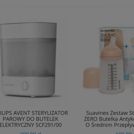
 Butelka Antykolkowa Natural
sponse 260ml 903/66 Żyrafki
45,98 zł
DO KOSZYKA
ILIPS AVENT STERYLIZATOR
Suavinex Zestaw S
PAROWY DO BUTELEK
ZERO Butelka Anty
ELEKTRYCZNY SCF291/00
O Średnim Przepły