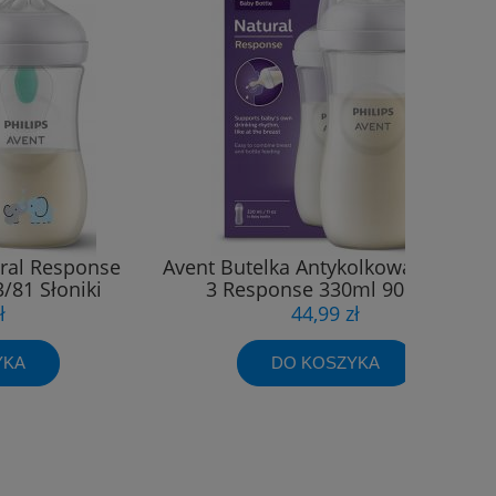
ural Response
Avent Butelka Antykolkowa Natural
/81 Słoniki
3 Response 330ml 906/01
ł
44,99 zł
YKA
DO KOSZYKA