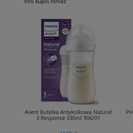
Inni kupili rónież
Avent Butelka Antykolkowa Natural
Avent
3 Response 260ml 903/21
3 Re
Niebieska
45,85 zł
DO KOSZYKA
Avent Butelka Antykolkowa Natural
PH
3 Response 330ml 906/01