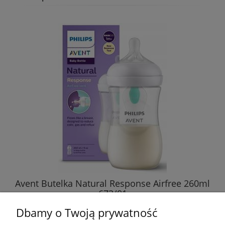
Avent Butelka Antykolkowa Natural 3 Response
260ml 903/01
42,99 zł
DO KOSZYKA
Avent Butelka Natural Response Airfree 260ml
673/01
Dbamy o Twoją prywatność
42,98 zł