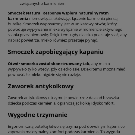
związanych z karmieniem
Smoczek Natural Response wspiera naturalny rytm
karmienia
niemowlęcia, ułatwiając łączenie karmienia piersią i
butelką. Smoczek wyposażony jest w unikatowy otwór, który
powoduje wypływanie mleka wyłącznie w momencie aktywnego
ssania przez niemowlę. Dzięki temu gdy dziecko przestaje ssać, aby
nabrać powietrza, mleko również przestaje płynąć.
Smoczek zapobiegający kapaniu
Otwór smoczka został skonstruowany tak,
aby mleko
wypływało tylko wtedy, gdy dziecko ssie. Dzięki temu można mieć
pewność, że mleko nigdzie się nie rozleje.
Zaworek antykolkowy
Zaworek antykolkowy utrzymuje powietrze z dala od brzuszka
dziecka podczas karmienia, ograniczając kolkę i dyskomfort.
Wygodne trzymanie
Ergonomiczną butelkę łatwo się trzyma pod dowolnym kątem, co
zapewnia maksymalny komfort podczas karmienia. To wygoda