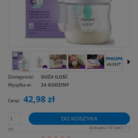
Dostępność:
DUŻA ILOŚĆ
Wysyłka w:
24 GODZINY
42,98 zł
Cena:
DO KOSZYKA
Zyskujesz
107
pkt [
?
]
szt.