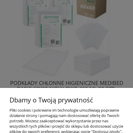
PODKŁADY CHŁONNE HIGIENICZNE MEDIBED
BASIC 60X60 NIEJAŁOWE 460 ML 90 SZT.
Dbamy o Twoją prywatność
50,07 zł
Pliki cookies i pokrewne im technologie umożliwiają poprawne
działanie strony i pomagają nam dostosować ofertę do Twoich
DO KOSZYKA
potrzeb. Możesz zaakceptować wykorzystanie przez nas
wszystkich tych plików i przejść do sklepu lub dostosować użycie
plików do swoich preferencji, wybierając opcję "Dostosuj zgody".