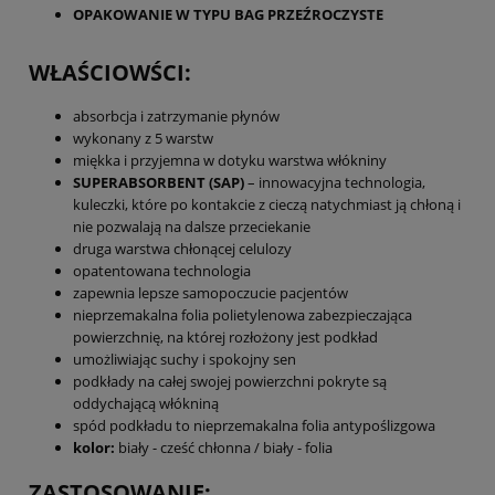
OPAKOWANIE W TYPU BAG PRZEŹROCZYSTE
WŁAŚCIOWŚCI:
absorbcja i zatrzymanie płynów
wykonany z 5 warstw
miękka i przyjemna w dotyku warstwa włókniny
SUPERABSORBENT (SAP)
– innowacyjna technologia,
kuleczki, które po kontakcie z cieczą natychmiast ją chłoną i
nie pozwalają na dalsze przeciekanie
druga warstwa chłonącej celulozy
opatentowana technologia
zapewnia lepsze samopoczucie pacjentów
nieprzemakalna folia polietylenowa zabezpieczająca
powierzchnię, na której rozłożony jest podkład
umożliwiając suchy i spokojny sen
podkłady na całej swojej powierzchni pokryte są
oddychającą włókniną
spód podkładu to nieprzemakalna folia antypoślizgowa
kolor:
biały - cześć chłonna / biały - folia
ZASTOSOWANIE: