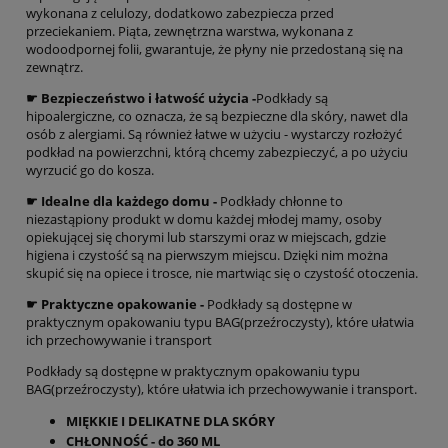
wykonana z celulozy, dodatkowo zabezpiecza przed
przeciekaniem. Piąta, zewnętrzna warstwa, wykonana z
wodoodpornej folii, gwarantuje, że płyny nie przedostaną się na
zewnątrz.
☛ Bezpieczeństwo i łatwość użycia -
Podkłady są
hipoalergiczne, co oznacza, że są bezpieczne dla skóry, nawet dla
osób z alergiami. Są również łatwe w użyciu - wystarczy rozłożyć
podkład na powierzchni, którą chcemy zabezpieczyć, a po użyciu
wyrzucić go do kosza.
☛ Idealne dla każdego domu -
Podkłady chłonne to
niezastąpiony produkt w domu każdej młodej mamy, osoby
opiekującej się chorymi lub starszymi oraz w miejscach, gdzie
higiena i czystość są na pierwszym miejscu. Dzięki nim można
skupić się na opiece i trosce, nie martwiąc się o czystość otoczenia.
☛ Praktyczne opakowanie -
Podkłady są dostępne w
praktycznym opakowaniu typu BAG(przeźroczysty), które ułatwia
ich przechowywanie i transport
Podkłady są dostępne w praktycznym opakowaniu typu
BAG(przeźroczysty), które ułatwia ich przechowywanie i transport.
MIĘKKIE I DELIKATNE DLA SKÓRY
CHŁONNOŚĆ - do 360 ML