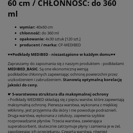
60 cm / CHŁONNOŚĆ: do 360
ml
wymiar:
40x60 cm
chłonność:
do 360 ml
opakowanie:
4x30 sztuk [120 szt.]
producent / marka:
CP-MEDIBED
♥️♥️Podkłady MEDIBED - niezastąpione w każdym domu♥️♥️
Zapraszamy do zapoznania się z naszym produktem - podkładami
MEDIBED_BASIC
. Są one ekonomiczną wersją
podkładów chłonnych zapewniając ochronę powierzchni przez
uszkodzeniem i zabrudzeniem.
Stanowią optymalną korelację
jakości do ceny.
☛ 5-warstwowa struktura dla maksymalnej ochrony
-
Podkłady MEDIBED składają się z pięciu warstw, które zapewniają
maksymalną ochronę. Pierwsza warstwa, wykonana z miękkiej
włókniny, jest przyjemna dla skóry i nie powoduje podrażnień.
Druga warstwa, wykonana z celulozy, zapewnia szybkie
rozprowadzanie płynów. Trzecia warstwa, zawierająca
superabsorbent, skutecznie zatrzymuje płyny i zamienia je w żel,
zapobiegając ich przeciekaniu. Czwarta warstwa, również