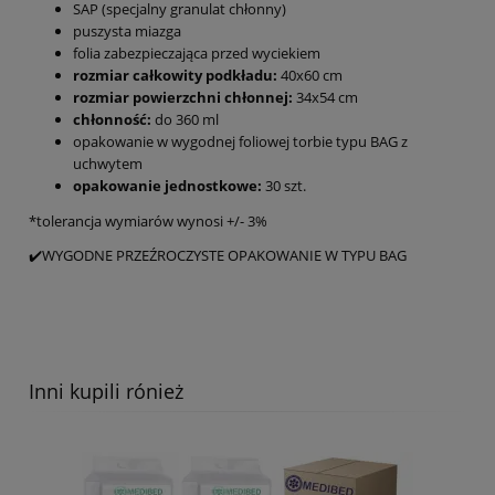
SAP (specjalny granulat chłonny)
puszysta miazga
folia zabezpieczająca przed wyciekiem
rozmiar całkowity podkładu:
40x60 cm
rozmiar powierzchni chłonnej:
34x54 cm
chłonność:
do 360 ml
opakowanie w wygodnej foliowej torbie typu BAG z
uchwytem
opakowanie jednostkowe:
30 szt.
*tolerancja wymiarów wynosi +/- 3%
✔️WYGODNE PRZEŹROCZYSTE OPAKOWANIE W TYPU BAG
Inni kupili rónież