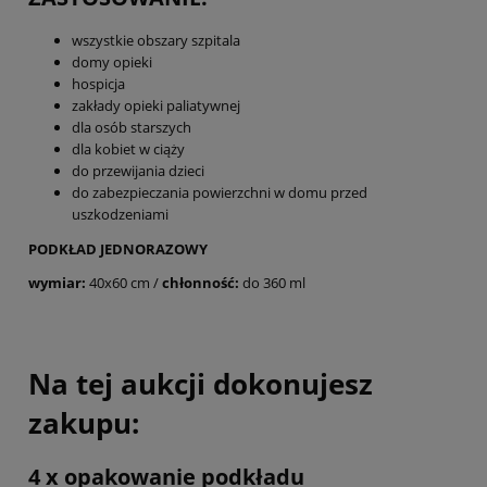
wszystkie obszary szpitala
domy opieki
hospicja
zakłady opieki paliatywnej
dla osób starszych
dla kobiet w ciąży
do przewijania dzieci
do zabezpieczania powierzchni w domu przed
uszkodzeniami
PODKŁAD JEDNORAZOWY
wymiar:
40x60 cm /
chłonność:
do 360 ml
Na tej aukcji dokonujesz
zakupu:
4 x opakowanie podkładu