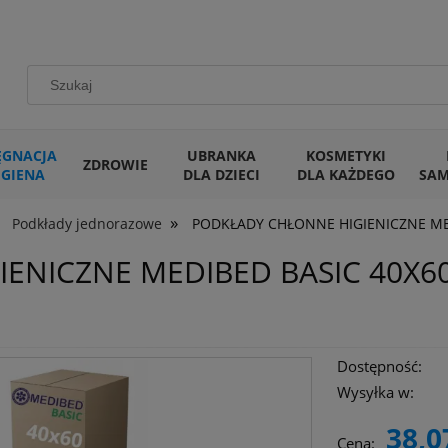
ĘGNACJA
UBRANKA
KOSMETYKI
ZDROWIE
IGIENA
DLA DZIECI
DLA KAŻDEGO
SA
»
Podkłady jednorazowe
PODKŁADY CHŁONNE HIGIENICZNE MED
ENICZNE MEDIBED BASIC 40X60
Dostępność:
Wysyłka w:
38,0
Cena: