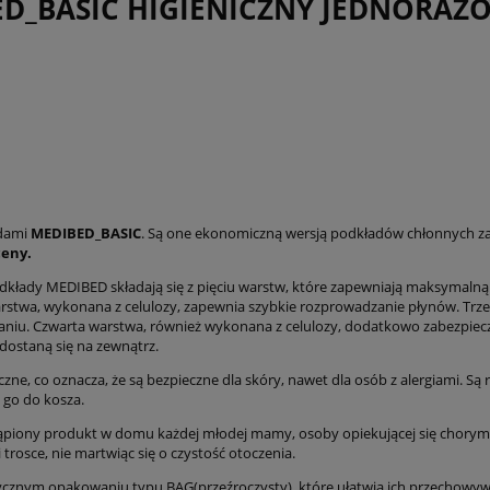
_BASIC HIGIENICZNY JEDNORAZOW
adami
MEDIBED_BASIC
. Są one ekonomiczną wersją podkładów chłonnych za
ceny.
kłady MEDIBED składają się z pięciu warstw, które zapewniają maksymalną
arstwa, wykonana z celulozy, zapewnia szybkie rozprowadzanie płynów. Trze
iekaniu. Czwarta warstwa, również wykonana z celulozy, dodatkowo zabezpiec
dostaną się na zewnątrz.
czne, co oznacza, że są bezpieczne dla skóry, nawet dla osób z alergiami. Są
 go do kosza.
piony produkt w domu każdej młodej mamy, osoby opiekującej się chorymi lu
trosce, nie martwiąc się o czystość otoczenia.
cznym opakowaniu typu BAG(przeźroczysty), które ułatwia ich przechowywa