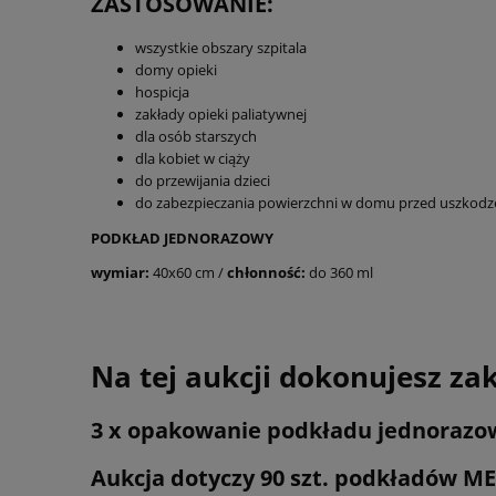
ZASTOSOWANIE:
wszystkie obszary szpitala
domy opieki
hospicja
zakłady opieki paliatywnej
dla osób starszych
dla kobiet w ciąży
do przewijania dzieci
do zabezpieczania powierzchni w domu przed uszkodz
PODKŁAD JEDNORAZOWY
wymiar:
40x60 cm /
chłonność:
do 360 ml
Na tej aukcji dokonujesz za
3 x opakowanie podkładu jednorazow
Aukcja dotyczy 90 szt. podkładów M