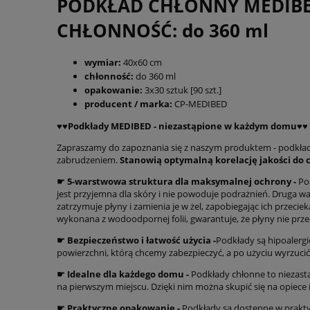
PODKŁAD CHŁONNY MEDIBED
CHŁONNOŚĆ: do 360 ml
wymiar:
40x60 cm
chłonność:
do 360 ml
opakowanie:
3x30 sztuk [90 szt.]
producent / marka:
CP-MEDIBED
♥️♥️Podkłady MEDIBED - niezastąpione w każdym domu♥️♥️
Zapraszamy do zapoznania się z naszym produktem - podkł
zabrudzeniem.
Stanowią optymalną korelację jakości do 
☛ 5-warstwowa struktura dla maksymalnej ochrony -
Pod
jest przyjemna dla skóry i nie powoduje podrażnień. Druga w
zatrzymuje płyny i zamienia je w żel, zapobiegając ich przec
wykonana z wodoodpornej folii, gwarantuje, że płyny nie prze
☛ Bezpieczeństwo i łatwość użycia -
Podkłady są hipoalergi
powierzchni, którą chcemy zabezpieczyć, a po użyciu wyrzucić
☛ Idealne dla każdego domu -
Podkłady chłonne to niezastą
na pierwszym miejscu. Dzięki nim można skupić się na opiece i 
☛ Praktyczne opakowanie -
Podkłady są dostępne w prakty