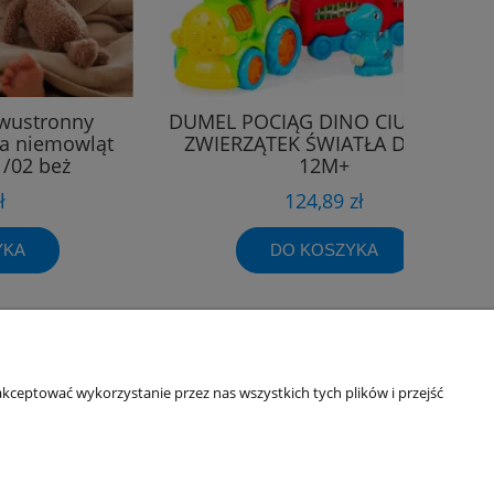
wustronny
DUMEL POCIĄG DINO CIUCHCIA 5
la niemowląt
ZWIERZĄTEK ŚWIATŁA DŹWIĘK
/02 beż
12M+
ł
124,89 zł
YKA
DO KOSZYKA
kceptować wykorzystanie przez nas wszystkich tych plików i przejść
Informacje o sklepie
O firmie
Odbiory osobiste
Dane kontaktowe