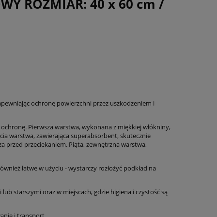
Y ROZMIAR: 40 x 60 cm /
pewniając ochronę powierzchni przez uszkodzeniem i
 ochronę. Pierwsza warstwa, wykonana z miękkiej włókniny,
cia warstwa, zawierająca superabsorbent, skutecznie
za przed przeciekaniem. Piąta, zewnętrzna warstwa,
 również łatwe w użyciu - wystarczy rozłożyć podkład na
b starszymi oraz w miejscach, gdzie higiena i czystość są
nie i transport