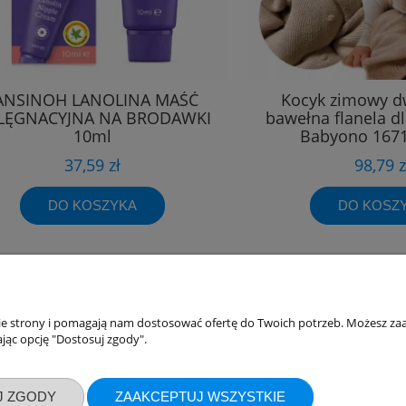
ANSINOH LANOLINA MAŚĆ
Kocyk zimowy d
ELĘGNACYJNA NA BRODAWKI
bawełna flanela d
10ml
Babyono 1671
37,59 zł
98,79 z
DO KOSZYKA
DO KOSZ
nie strony i pomagają nam dostosować ofertę do Twoich potrzeb. Możesz zaa
akupów
Moje konto
jąc opcję "Dostosuj zgody".
Twoje zamówienia
klamacje
Ustawienia konta
J ZGODY
ZAAKCEPTUJ WSZYSTKIE
ywatności
Przechowalnia