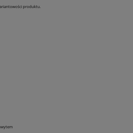
wariantowości produktu.
chwytem