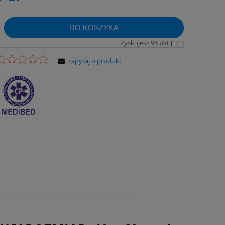
DO KOSZYKA
Zyskujesz
95
pkt [
?
]
zapytaj o produkt