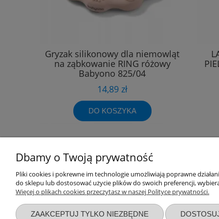
Gryzak silikonowy dla niemowląt
L
na ząbkowanie RING różowy
PI
Babyono 825/04
14,89 zł
DO KOSZYKA
Dbamy o Twoją prywatność
Pliki cookies i pokrewne im technologie umożliwiają poprawne działa
Przydatne linki
Warunki z
do sklepu lub dostosować użycie plików do swoich preferencji, wybiera
Więcej o plikach cookies przeczytasz w naszej Polityce prywatności.
Nowości
Regulaminy
Promocje
Zwroty i re
ZAAKCEPTUJ TYLKO NIEZBĘDNE
DOSTOSU
Wyprawka dla noworodka
Polityka pr