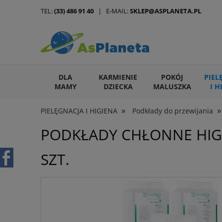
TEL:
(33) 486 91 40
| E-MAIL:
SKLEP@ASPLANETA.PL
DLA
KARMIENIE
POKÓJ
PIEL
MAMY
DZIECKA
MALUSZKA
I H
»
»
PIELĘGNACJA I HIGIENA
Podkłady do przewijania
ARTYKUŁY DLA ZWIERZĄT
PODKŁADY CHŁONNE HIGI
SZT.