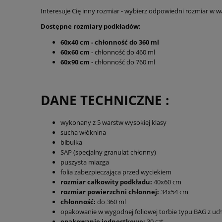
Interesuje Cię inny rozmiar - wybierz odpowiedni rozmiar w 
Dostępne rozmiary podkładów:
60x40 cm - chłonność do 360 ml
60x60 cm
- chłonność do 460 ml
60x90 cm
- chłonność do 760 ml
DANE TECHNICZNE :
wykonany z 5 warstw wysokiej klasy
sucha włóknina
bibułka
SAP (specjalny granulat chłonny)
puszysta miazga
folia zabezpieczająca przed wyciekiem
rozmiar całkowity podkładu:
40x60 cm
rozmiar powierzchni chłonnej:
34x54 cm
chłonność:
do 360 ml
opakowanie w wygodnej foliowej torbie typu BAG z u
opakowanie jednostkowe:
30 szt.