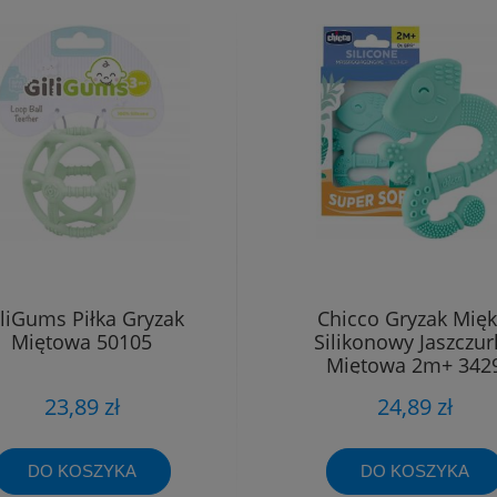
liGums Piłka Gryzak
Chicco Gryzak Mięk
Miętowa 50105
Silikonowy Jaszczur
Miętowa 2m+ 342
23,89 zł
24,89 zł
DO KOSZYKA
DO KOSZYKA