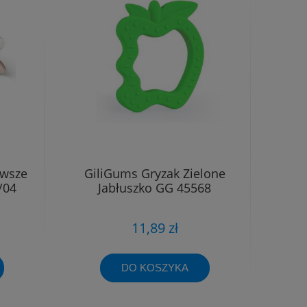
rwsze
GiliGums Gryzak Zielone
/04
Jabłuszko GG 45568
11,89 zł
DO KOSZYKA