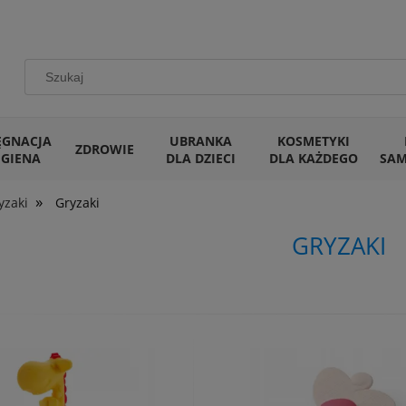
ĘGNACJA
UBRANKA
KOSMETYKI
ZDROWIE
IGIENA
DLA DZIECI
DLA KAŻDEGO
SA
»
yzaki
Gryzaki
GRYZAKI