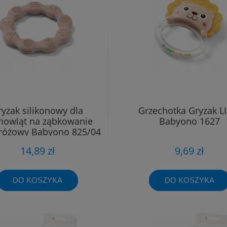
ryzak silikonowy dla
Grzechotka Gryzak L
mowląt na ząbkowanie
Babyono 1627
różowy Babyono 825/04
14,89 zł
9,69 zł
DO KOSZYKA
DO KOSZYKA