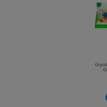
Gryza
G