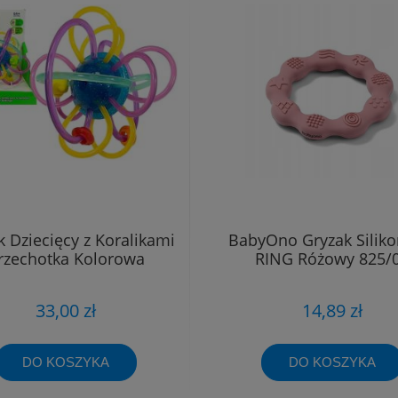
k Dziecięcy z Koralikami
BabyOno Gryzak Silik
rzechotka Kolorowa
RING Różowy 825/
33,00 zł
14,89 zł
DO KOSZYKA
DO KOSZYKA