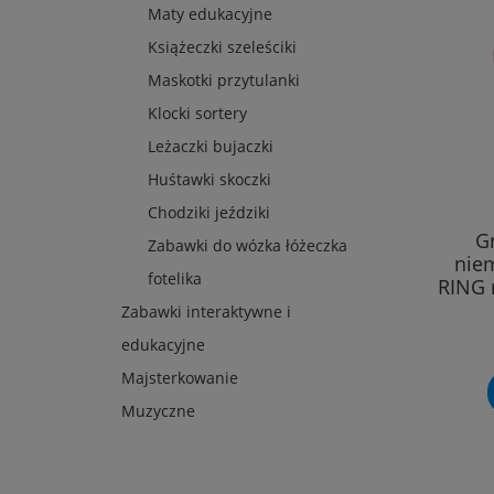
Maty edukacyjne
Książeczki szeleściki
Maskotki przytulanki
Klocki sortery
Leżaczki bujaczki
Huśtawki skoczki
Chodziki jeździki
G
Zabawki do wózka łóżeczka
nie
fotelika
RING 
Zabawki interaktywne i
edukacyjne
Majsterkowanie
Muzyczne