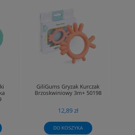
ki
GiliGums Gryzak Kurczak
ka
Brzoskwiniowy 3m+ 50198
9
12,89 zł
DO KOSZYKA