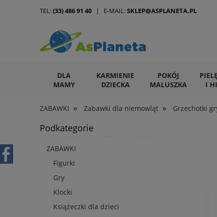
TEL:
(33) 486 91 40
| E-MAIL:
SKLEP@ASPLANETA.PL
DLA
KARMIENIE
POKÓJ
PIEL
MAMY
DZIECKA
MALUSZKA
I H
»
»
ZABAWKI
Zabawki dla niemowląt
Grzechotki gr
ARTYKUŁY DLA ZWIERZĄT
Podkategorie
ZABAWKI
Figurki
Gry
Klocki
Książeczki dla dzieci