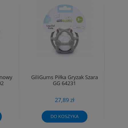
onowy
GiliGums Piłka Gryzak Szara
02
GG 64231
27,89 zł
DO KOSZYKA