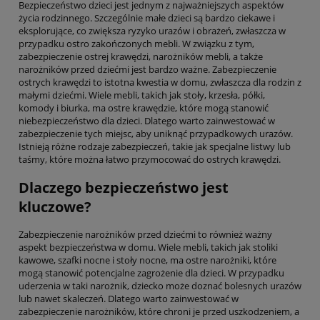
Bezpieczeństwo dzieci jest jednym z najważniejszych aspektów
życia rodzinnego. Szczególnie małe dzieci są bardzo ciekawe i
eksplorujące, co zwiększa ryzyko urazów i obrażeń, zwłaszcza w
przypadku ostro zakończonych mebli. W związku z tym,
zabezpieczenie ostrej krawędzi, narożników mebli, a także
narożników przed dziećmi jest bardzo ważne. Zabezpieczenie
ostrych krawędzi to istotna kwestia w domu, zwłaszcza dla rodzin z
małymi dziećmi. Wiele mebli, takich jak stoły, krzesła, półki,
komody i biurka, ma ostre krawędzie, które mogą stanowić
niebezpieczeństwo dla dzieci. Dlatego warto zainwestować w
zabezpieczenie tych miejsc, aby uniknąć przypadkowych urazów.
Istnieją różne rodzaje zabezpieczeń, takie jak specjalne listwy lub
taśmy, które można łatwo przymocować do ostrych krawędzi.
Dlaczego bezpieczeństwo jest
kluczowe?
Zabezpieczenie narożników przed dziećmi to również ważny
aspekt bezpieczeństwa w domu. Wiele mebli, takich jak stoliki
kawowe, szafki nocne i stoły nocne, ma ostre narożniki, które
mogą stanowić potencjalne zagrożenie dla dzieci. W przypadku
uderzenia w taki narożnik, dziecko może doznać bolesnych urazów
lub nawet skaleczeń. Dlatego warto zainwestować w
zabezpieczenie narożników, które chroni je przed uszkodzeniem, a