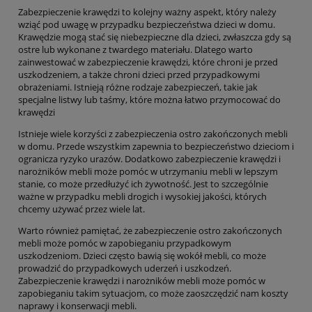
Zabezpieczenie krawędzi to kolejny ważny aspekt, który należy
wziąć pod uwagę w przypadku bezpieczeństwa dzieci w domu.
Krawędzie mogą stać się niebezpieczne dla dzieci, zwłaszcza gdy są
ostre lub wykonane z twardego materiału. Dlatego warto
zainwestować w zabezpieczenie krawędzi, które chroni je przed
uszkodzeniem, a także chroni dzieci przed przypadkowymi
obrażeniami. Istnieją różne rodzaje zabezpieczeń, takie jak
specjalne listwy lub taśmy, które można łatwo przymocować do
krawędzi
Istnieje wiele korzyści z zabezpieczenia ostro zakończonych mebli
w domu. Przede wszystkim zapewnia to bezpieczeństwo dzieciom i
ogranicza ryzyko urazów. Dodatkowo zabezpieczenie krawędzi i
narożników mebli może pomóc w utrzymaniu mebli w lepszym
stanie, co może przedłużyć ich żywotność. Jest to szczególnie
ważne w przypadku mebli drogich i wysokiej jakości, których
chcemy używać przez wiele lat.
Warto również pamiętać, że zabezpieczenie ostro zakończonych
mebli może pomóc w zapobieganiu przypadkowym
uszkodzeniom. Dzieci często bawią się wokół mebli, co może
prowadzić do przypadkowych uderzeń i uszkodzeń.
Zabezpieczenie krawędzi i narożników mebli może pomóc w
zapobieganiu takim sytuacjom, co może zaoszczędzić nam koszty
naprawy i konserwacji mebli.