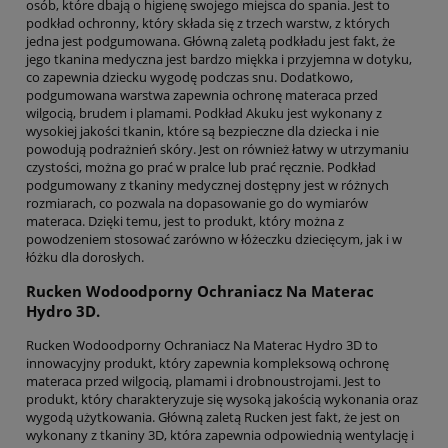
osób, które dbają o higienę swojego miejsca do spania. Jest to
podkład ochronny, który składa się z trzech warstw, z których
jedna jest podgumowana. Główną zaletą podkładu jest fakt, że
jego tkanina medyczna jest bardzo miękka i przyjemna w dotyku,
co zapewnia dziecku wygodę podczas snu. Dodatkowo,
podgumowana warstwa zapewnia ochronę materaca przed
wilgocią, brudem i plamami. Podkład Akuku jest wykonany z
wysokiej jakości tkanin, które są bezpieczne dla dziecka i nie
powodują podrażnień skóry. Jest on również łatwy w utrzymaniu
czystości, można go prać w pralce lub prać ręcznie. Podkład
podgumowany z tkaniny medycznej dostępny jest w różnych
rozmiarach, co pozwala na dopasowanie go do wymiarów
materaca. Dzięki temu, jest to produkt, który można z
powodzeniem stosować zarówno w łóżeczku dziecięcym, jak i w
łóżku dla dorosłych.
Rucken Wodoodporny Ochraniacz Na Materac
Hydro 3D.
Rucken Wodoodporny Ochraniacz Na Materac Hydro 3D to
innowacyjny produkt, który zapewnia kompleksową ochronę
materaca przed wilgocią, plamami i drobnoustrojami. Jest to
produkt, który charakteryzuje się wysoką jakością wykonania oraz
wygodą użytkowania. Główną zaletą Rucken jest fakt, że jest on
wykonany z tkaniny 3D, która zapewnia odpowiednią wentylację i