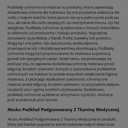
Podkłady ochronne na materac to produkty, które zapewniają
dodatkową ochronę dla materaca. Są one przydatne zwłaszcza dla
osób z małymi dziećmi, które jeszcze nie są w pełni czyste podczas
snu, ale także dla osób cierpiących na nietrzymanie moczu, czy też
alergików. Podkłady ochronne są wykonane z różnych materiałów,
w zależności od producenta i rodzaju produktu. Najczęściej
stosowane są podkłady z flaneli, frotte, bawełny lub poliestru.
Mogą być one jedno- lub dwustronne, wodoodporne,
przeciwpotne lub z dodatkową warstwą absorbującą. Podkłady
ochronne mogą być przymocowane do materaca za pomocą
gumek lub specjalnych zapięć. Dzięki temu, nie przesuwają się
podczas snu, co zapewnia dodatkową ochronę materaca przed
wilgocią, brudem i plamami. Korzyści z zastosowania podkładów
ochronnych na materac to przede wszystkim zwiększenie higieny
materaca, a także jego wydłużenie żywotności. Chronią one
materac przed wilgocią, brudem i plamami, co pozytywnie wpływa
na jakość snu i ogólny komfort użytkowania. Dodatkowo,
podkłady ochronne są łatwe w utrzymaniu czystości, można je
prać w pralce lub prać ręcznie.
Akuku Podkład Podgumowany Z Tkaniny Medycznej.
Akuku Podkład Podgumowany Z Tkaniny Medycznej to produkt,
który jest bardzo popularny wśród rodziców małych dzieci oraz