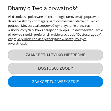
POKAŻ PEŁNĄ WERSJĘ STRONY
Dbamy o Twoją prywatność
Sklep internetowy Shoper.pl
Pliki cookies i pokrewne im technologie umożliwiają poprawne
działanie strony i pomagają nam dostosować ofertę do Twoich
potrzeb. Możesz zaakceptować wykorzystanie przez nas
wszystkich tych plików i przejść do sklepu lub dostosować użycie
plików do swoich preferencji, wybierając opcję "Dostosuj zgody".
Więcej o plikach cookies przeczytasz w naszej Polityce
prywatności.
ZAAKCEPTUJ TYLKO NIEZBĘDNE
DOSTOSUJ ZGODY
ZAAKCEPTUJ WSZYSTKIE