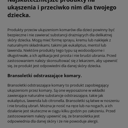
ukąszenia i przeciwko nim dla twojego
dziecka.
Produkty przeciw ukąszeniom komarów dla dzieci powinny być
bezpieczne i nie zawierać substancji drażniących dla delikatnej
skóry dziecka. Mogą mieć formę sprayu, kremu lub naklejek z
naturalnymi składnikami, takimi jak eukaliptus, mentol lub
lawenda. Niektóre produkty tego typu są wodoodporne i
długotrwałe, a ich aplikacja jest prosta i nie brudzi ubrania. Przed
zastosowaniem należy skonsultować się z lekarzem, aby upewnić
się, że produkt jest odpowiedni dla danej skóry dziecka.
Bransoletki odstraszające komary.
Bransoletki odstraszające komary to produkt zapobiegający
ukąszeniom przez komary. Są one wyposażone w wkładki
zawierające naturalne substancje odstraszające, takie jak
eukaliptus, lawenda lub citronella. Bransoletki są łatwe w noszeniu
i nie brudzą ubrań. Można je nosić na ręce lub na nogach, a ich
działanie jest skuteczne w ciągu kilku godzin po założeniu. Przed
zastosowaniem należy upewnić się, że bransoletka jest
odpowiednia dla danej skóry i że nie powoduje alergii.