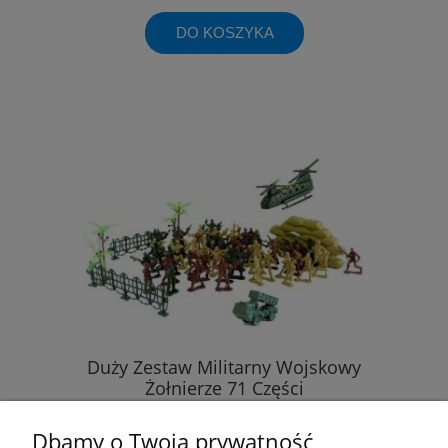
DO KOSZYKA
Duży Zestaw Militarny Wojskowy
Żołnierze 71 Części
Dbamy o Twoją prywatność