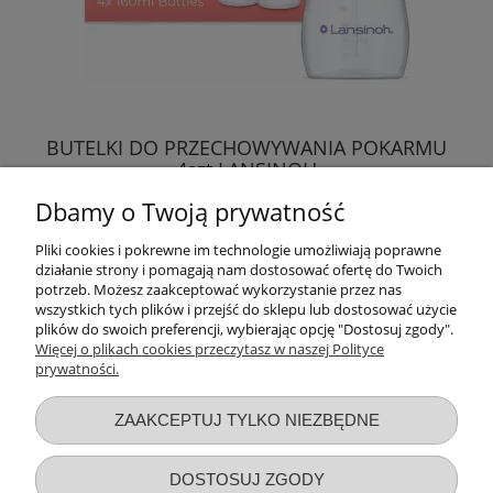
BUTELKI DO PRZECHOWYWANIA POKARMU
4szt LANSINOH
Dbamy o Twoją prywatność
59,89 zł
Pliki cookies i pokrewne im technologie umożliwiają poprawne
działanie strony i pomagają nam dostosować ofertę do Twoich
DO KOSZYKA
potrzeb. Możesz zaakceptować wykorzystanie przez nas
wszystkich tych plików i przejść do sklepu lub dostosować użycie
plików do swoich preferencji, wybierając opcję "Dostosuj zgody".
Więcej o plikach cookies przeczytasz w naszej Polityce
prywatności.
Przydatne linki
ZAAKCEPTUJ TYLKO NIEZBĘDNE
Warunki zakupów
DOSTOSUJ ZGODY
Moje konto