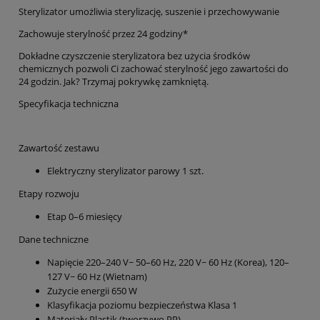
Sterylizator umożliwia sterylizację, suszenie i przechowywanie
Zachowuje sterylność przez 24 godziny*
Dokładne czyszczenie sterylizatora bez użycia środków
chemicznych pozwoli Ci zachować sterylność jego zawartości do
24 godzin. Jak? Trzymaj pokrywkę zamkniętą.
Specyfikacja techniczna
Zawartość zestawu
Elektryczny sterylizator parowy 1 szt.
Etapy rozwoju
Etap 0–6 miesięcy
Dane techniczne
Napięcie 220–240 V~ 50–60 Hz, 220 V~ 60 Hz (Korea), 120–
127 V~ 60 Hz (Wietnam)
Zużycie energii 650 W
Klasyfikacja poziomu bezpieczeństwa Klasa 1
Materiały Plastik (tworzywo PP)