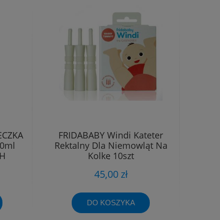
ECZKA
FRIDABABY Windi Kateter
0ml
Rektalny Dla Niemowląt Na
OH
Kolkę 10szt
45,00 zł
DO KOSZYKA