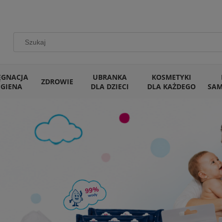
ĘGNACJA
UBRANKA
KOSMETYKI
ZDROWIE
IGIENA
DLA DZIECI
DLA KAŻDEGO
SA