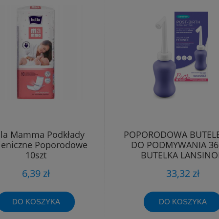
lla Mamma Podkłady
POPORODOWA BUTEL
ieniczne Poporodowe
DO PODMYWANIA 36
10szt
BUTELKA LANSIN
6,39 zł
33,32 zł
DO KOSZYKA
DO KOSZYKA