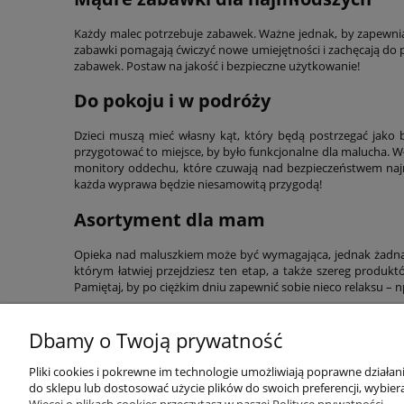
Każdy malec potrzebuje zabawek. Ważne jednak, by zapewni
zabawki pomagają ćwiczyć nowe umiejętności i zachęcają do
zabawek. Postaw na jakość i bezpieczne użytkowanie!
Do pokoju i w podróży
Dzieci muszą mieć własny kąt, który będą postrzegać jako 
przygotować to miejsce, by było funkcjonalne dla malucha. Wł
monitory oddechu, które czuwają nad bezpieczeństwem naj
każda wyprawa będzie niesamowitą przygodą!
Asortyment dla mam
Opieka nad maluszkiem może być wymagająca, jednak żadna 
którym łatwiej przejdziesz ten etap, a także szereg produk
Pamiętaj, by po ciężkim dniu zapewnić sobie nieco relaksu –
Dbamy o Twoją prywatność
Przydatne linki
Warunki z
Pliki cookies i pokrewne im technologie umożliwiają poprawne działa
do sklepu lub dostosować użycie plików do swoich preferencji, wybiera