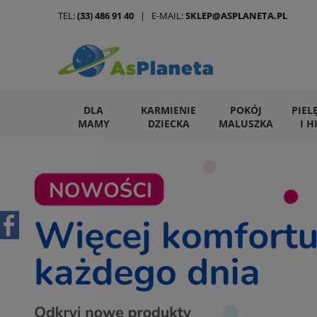
TEL:
(33) 486 91 40
| E-MAIL:
SKLEP@ASPLANETA.PL
DLA
KARMIENIE
POKÓJ
PIEL
MAMY
DZIECKA
MALUSZKA
I H
ARTYKUŁY DLA ZWIERZĄT