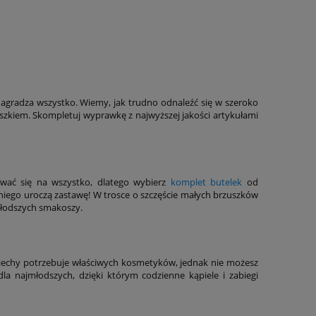
agradza wszystko. Wiemy, jak trudno odnaleźć się w szeroko
szkiem. Skompletuj wyprawkę z najwyższej jakości artykułami
ować się na wszystko, dlatego wybierz
komplet butelek
od
niego uroczą zastawę! W trosce o szczęście małych brzuszków
jmłodszych smakoszy.
ciechy potrzebuje właściwych kosmetyków, jednak nie możesz
a najmłodszych, dzięki którym codzienne kąpiele i zabiegi