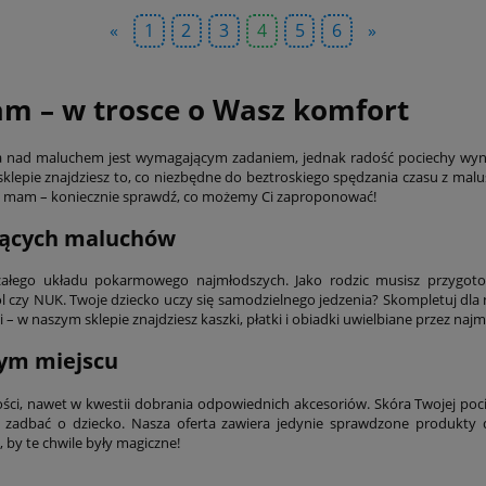
«
1
2
3
4
5
6
»
am – w trosce o Wasz komfort
ieka nad maluchem jest wymagającym zadaniem, jednak radość pociechy wyn
lepie znajdziesz to, co niezbędne do beztroskiego spędzania czasu z malu
la mam – koniecznie sprawdź, co możemy Ci zaproponować!
jących maluchów
rzałego układu pokarmowego najmłodszych. Jako rodzic musisz przygot
 czy NUK. Twoje dziecko uczy się samodzielnego jedzenia? Skompletuj dla 
 w naszym sklepie znajdziesz kaszki, płatki i obiadki uwielbiane przez na
zym miejscu
ści, nawet w kwestii dobrania odpowiednich akcesoriów. Skóra Twojej po
adbać o dziecko. Nasza oferta zawiera jedynie sprawdzone produkty dl
 by te chwile były magiczne!