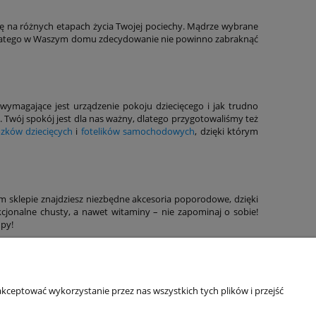
 się na różnych etapach życia Twojej pociechy. Mądrze wybrane
, dlatego w Waszym domu zdecydowanie nie powinno zabraknąć
wymagające jest urządzenie pokoju dziecięcego i jak trudno
. Twój spokój jest dla nas ważny, dlatego przygotowaliśmy też
zków dziecięcych
i
fotelików samochodowych
, dzięki którym
sklepie znajdziesz niezbędne akcesoria poporodowe, dzięki
kcjonalne chusty, a nawet witaminy – nie zapominaj o sobie!
upy!
Informacje o sklepie
kceptować wykorzystanie przez nas wszystkich tych plików i przejść