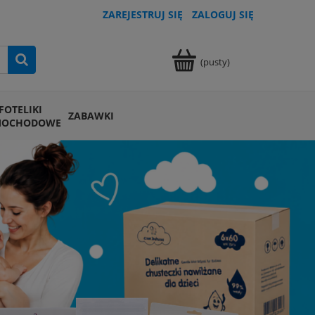
ZAREJESTRUJ SIĘ
ZALOGUJ SIĘ
(pusty)
FOTELIKI
ZABAWKI
MOCHODOWE