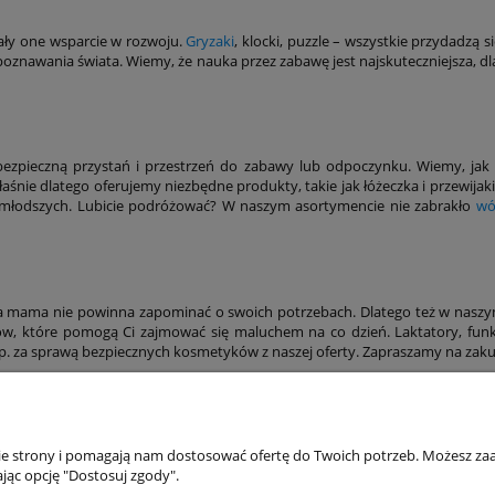
ały one wsparcie w rozwoju.
Gryzaki
, klocki, puzzle – wszystkie przydadzą
 poznawania świata. Wiemy, że nauka przez zabawę jest najskuteczniejsza
bezpieczną przystań i przestrzeń do zabawy lub odpoczynku. Wiemy, jak 
aśnie dlatego oferujemy niezbędne produkty, takie jak łóżeczka i przewijaki
młodszych. Lubicie podróżować? W naszym asortymencie nie zabrakło
wó
mama nie powinna zapominać o swoich potrzebach. Dlatego też w naszym 
tów, które pomogą Ci zajmować się maluchem na co dzień. Laktatory, fun
 np. za sprawą bezpiecznych kosmetyków z naszej oferty. Zapraszamy na zak
akupów
Moje konto
nie strony i pomagają nam dostosować ofertę do Twoich potrzeb. Możesz zaa
jąc opcję "Dostosuj zgody".