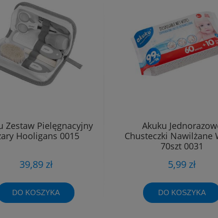
u Zestaw Pielęgnacyjny
Akuku Jednorazow
zary Hooligans 0015
Chusteczki Nawilżane
70szt 0031
39,89 zł
5,99 zł
DO KOSZYKA
DO KOSZYKA