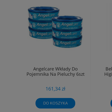
Angelcare Wkłady Do
Be
Pojemnika Na Pieluchy 6szt
Hig
161,34 zł
DO KOSZYKA