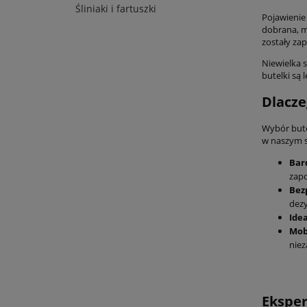
Śliniaki i fartuszki
Pojawienie
dobrana, m
zostały za
Niewielka 
butelki są 
Dlacze
Wybór bute
w naszym s
Bar
zapo
Bez
dezy
Idea
Mob
niez
Eksper