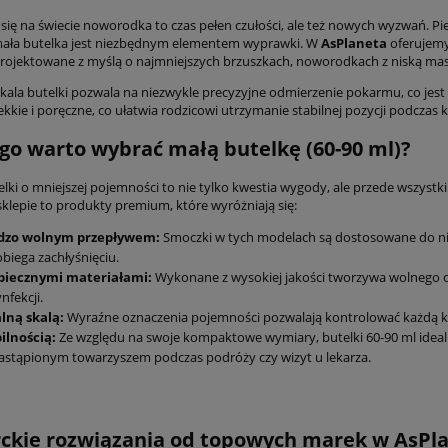
 się na świecie noworodka to czas pełen czułości, ale też nowych wyzwań. Pi
ała butelka jest niezbędnym elementem wyprawki. W
AsPlaneta
oferujemy
projektowane z myślą o najmniejszych brzuszkach, noworodkach z niską ma
skala butelki pozwala na niezwykle precyzyjne odmierzenie pokarmu, co jes
lekkie i poręczne, co ułatwia rodzicowi utrzymanie stabilnej pozycji podcza
go warto wybrać małą butelkę (60-90 ml)?
lki o mniejszej pojemności to nie tylko kwestia wygody, ale przede wszystki
klepie to produkty premium, które wyróżniają się:
dzo wolnym przepływem:
Smoczki w tych modelach są dostosowane do nie
biega zachłyśnięciu.
piecznymi materiałami:
Wykonane z wysokiej jakości tworzywa wolnego od B
nfekcji.
lną skalą:
Wyraźne oznaczenia pojemności pozwalają kontrolować każdą k
ilnością:
Ze względu na swoje kompaktowe wymiary, butelki 60-90 ml idealn
astąpionym towarzyszem podczas podróży czy wizyt u lekarza.
ckie rozwiązania od topowych marek w AsPl