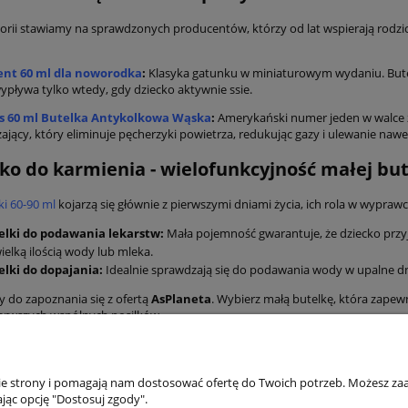
gorii stawiamy na sprawdzonych producentów, którzy od lat wspierają rodzi
vent 60 ml dla noworodka
:
Klasyka gatunku w miniaturowym wydaniu. Butelka
ypływa tylko wtedy, gdy dziecko aktywnie ssie.
s 60 ml Butelka Antykolkowa Wąska
:
Amerykański numer jeden w walce
ający, który eliminuje pęcherzyki powietrza, redukując gazy i ulewanie naw
lko do karmienia - wielofunkcyjność małej but
ki 60-90 ml
kojarzą się głównie z pierwszymi dniami życia, ich rola w wyprawc
elki do podawania lekarstw:
Mała pojemność gwarantuje, że dziecko przy
ielką ilością wody lub mleka.
elki do dopajania:
Idealnie sprawdzają się do podawania wody w upalne dni
 do zapoznania się z ofertą
AsPlaneta
. Wybierz małą butelkę, która zapew
erwszych wspólnych posiłków.
akupów
Moje konto
nie strony i pomagają nam dostosować ofertę do Twoich potrzeb. Możesz zaa
jąc opcję "Dostosuj zgody".