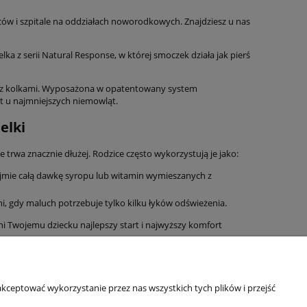
ców i szpitale na oddziałach noworodkowych. Znajdziesz u nas
 z serii Natural Response, w której smoczek działa jak pierś
 z kolkami. Wyposażona w opatentowany system
et u najmniejszych niemowląt.
elki
e trwa znacznie dłużej. Rodzice często wykorzystują je jako:
jmie całą dawkę syropu lub witamin wymieszanych z
, gdy maluch potrzebuje tylko kilku łyków odświeżenia.
ni Twojemu dziecku najlepszy start i najwyższy komfort
Informacje o sklepie
kceptować wykorzystanie przez nas wszystkich tych plików i przejść