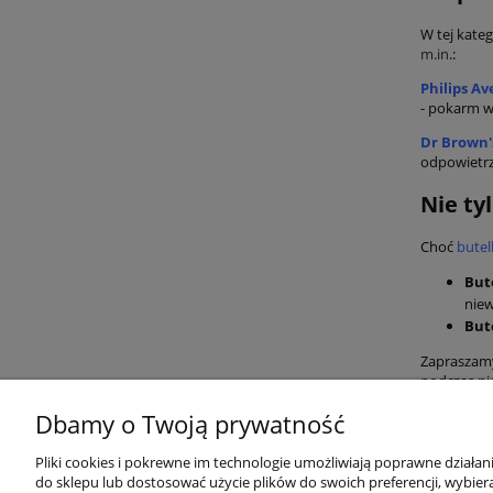
W tej kate
m.in
.:
Philips A
- pokarm w
Dr Brown'
odpowietrz
Nie ty
Choć
butel
But
niew
But
Zapraszamy
podczas pi
Dbamy o Twoją prywatność
Przydatne linki
Warunki z
Pliki cookies i pokrewne im technologie umożliwiają poprawne działa
do sklepu lub dostosować użycie plików do swoich preferencji, wybiera