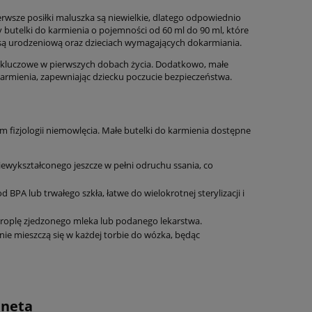
erwsze posiłki maluszka są niewielkie, dlatego odpowiednio
 butelki do karmienia o pojemności od 60 ml do 90 ml, które
są urodzeniową oraz dzieciach wymagających dokarmiania.
t kluczowe w pierwszych dobach życia. Dodatkowo, małe
s karmienia, zapewniając dziecku poczucie bezpieczeństwa.
m fizjologii niemowlęcia. Małe butelki do karmienia dostępne
wykształconego jeszcze w pełni odruchu ssania, co
PA lub trwałego szkła, łatwe do wielokrotnej sterylizacji i
roplę zjedzonego mleka lub podanego lekarstwa.
ie mieszczą się w każdej torbie do wózka, będąc
aneta