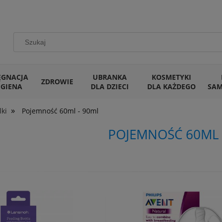
ĘGNACJA
UBRANKA
KOSMETYKI
ZDROWIE
IGIENA
DLA DZIECI
DLA KAŻDEGO
SA
»
lki
Pojemność 60ml - 90ml
POJEMNOŚĆ 60ML 