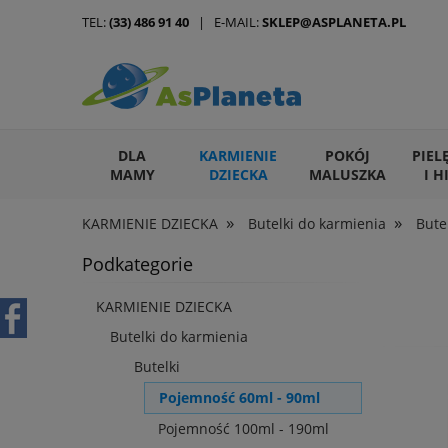
TEL:
(33) 486 91 40
| E-MAIL:
SKLEP@ASPLANETA.PL
DLA
KARMIENIE
POKÓJ
PIEL
MAMY
DZIECKA
MALUSZKA
I H
»
»
KARMIENIE DZIECKA
Butelki do karmienia
Bute
ARTYKUŁY DLA ZWIERZĄT
Podkategorie
KARMIENIE DZIECKA
Butelki do karmienia
Butelki
Pojemność 60ml - 90ml
Pojemność 100ml - 190ml