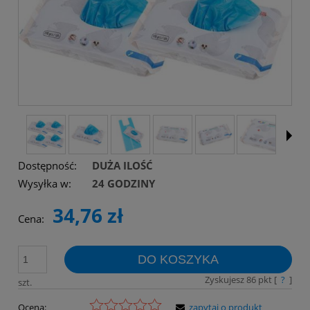
Dostępność:
DUŻA ILOŚĆ
Wysyłka w:
24 GODZINY
34,76 zł
Cena:
DO KOSZYKA
Zyskujesz
86
pkt [
?
]
szt.
Ocena:
zapytaj o produkt