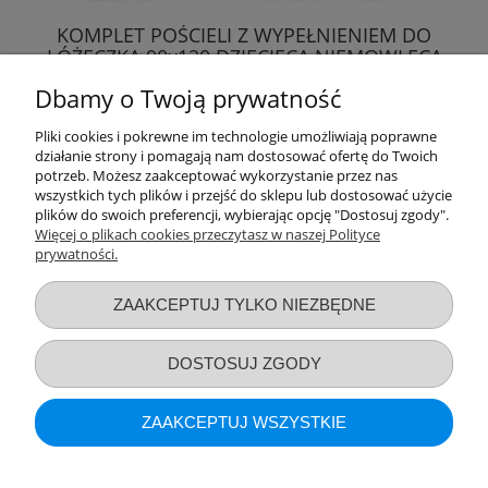
KOMPLET POŚCIELI Z WYPEŁNIENIEM DO
ŁÓŻECZKA 90x120 DZIECIĘCA NIEMOWLĘCA
Dbamy o Twoją prywatność
47,99 zł
Pliki cookies i pokrewne im technologie umożliwiają poprawne
działanie strony i pomagają nam dostosować ofertę do Twoich
DO KOSZYKA
potrzeb. Możesz zaakceptować wykorzystanie przez nas
wszystkich tych plików i przejść do sklepu lub dostosować użycie
plików do swoich preferencji, wybierając opcję "Dostosuj zgody".
Więcej o plikach cookies przeczytasz w naszej Polityce
prywatności.
Przydatne linki
ZAAKCEPTUJ TYLKO NIEZBĘDNE
Warunki zakupów
DOSTOSUJ ZGODY
Moje konto
ZAAKCEPTUJ WSZYSTKIE
Informacje o sklepie