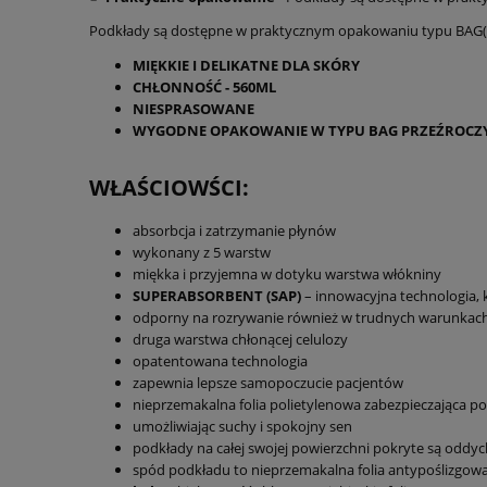
Podkłady są dostępne w praktycznym opakowaniu typu BAG(prz
MIĘKKIE I DELIKATNE DLA SKÓRY
CHŁONNOŚĆ - 560ML
NIESPRASOWANE
WYGODNE OPAKOWANIE W TYPU BAG PRZEŹROCZ
WŁAŚCIOWŚCI:
absorbcja i zatrzymanie płynów
wykonany z 5 warstw
miękka i przyjemna w dotyku warstwa włókniny
SUPERABSORBENT (SAP)
– innowacyjna technologia, ku
odporny na rozrywanie również w trudnych warunkac
druga warstwa chłonącej celulozy
opatentowana technologia
zapewnia lepsze samopoczucie pacjentów
nieprzemakalna folia polietylenowa zabezpieczająca po
umożliwiając suchy i spokojny sen
podkłady na całej swojej powierzchni pokryte są oddy
spód podkładu to nieprzemakalna folia antypoślizgow