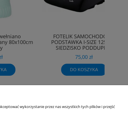
wełniano
FOTELIK SAMOCHODOWY
any 80x100cm
PODSTAWKA I-SIZE 125-150
y
SIEDZISKO PODDUPNIK
PODKŁADKA
zł
75,00 zł
YKA
DO KOSZYKA
Informacje o sklepie
kceptować wykorzystanie przez nas wszystkich tych plików i przejść
O firmie
Odbiory osobiste