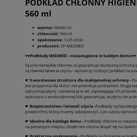
PODKŁAD CHŁONNY HIGIENI
560 ml
wymiar:
60x60 cm
chłonność:
560 ml
opakowanie:
1x25 sztuk
producent:
CP-MEDIBED
♥️♥️Podkłady MEDIBED - niezastąpione w każdym domu♥️♥️
Są one niezwykle chłonne, co gwarantuje skuteczną ochronę 
są również łatwe w użyciu - wystarczy rozłożyć podkład na po
☛ 5-warstwowa struktura dla maksymalnej ochrony -
Pod
jest przyjemna dla skóry i nie powoduje podrażnień. Druga w
zatrzymuje płyny i zamienia je w żel, zapobiegając ich przec
wykonana z wodoodpornej folii, gwarantuje, że płyny nie prze
☛ Bezpieczeństwo i łatwość użycia -
Podkłady są hipoalergi
powierzchni, którą chcemy zabezpieczyć, a po użyciu wyrzucić
☛ Idealne dla każdego domu -
Podkłady chłonne to niezastą
na pierwszym miejscu. Dzięki nim można skupić się na opiece i 
☛ Praktyczne opakowanie -
Podkłady są dostępne w prakty