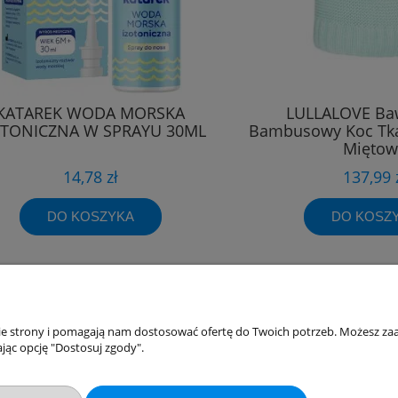
KATAREK WODA MORSKA
LULLALOVE Ba
OTONICZNA W SPRAYU 30ML
Bambusowy Koc Tk
Miętow
14,78 zł
137,99 
DO KOSZYKA
DO KOSZ
akupów
Moje konto
nie strony i pomagają nam dostosować ofertę do Twoich potrzeb. Możesz zaa
jąc opcję "Dostosuj zgody".
Twoje zamówienia
klamacje
Ustawienia konta