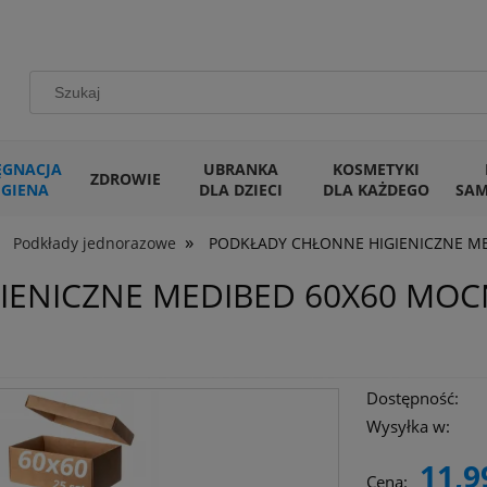
ĘGNACJA
UBRANKA
KOSMETYKI
ZDROWIE
IGIENA
DLA DZIECI
DLA KAŻDEGO
SA
»
Podkłady jednorazowe
PODKŁADY CHŁONNE HIGIENICZNE ME
ENICZNE MEDIBED 60X60 MOCN
Dostępność:
Wysyłka w:
11,9
Cena: