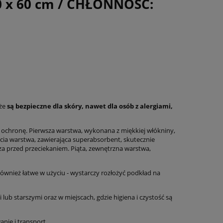
x 60 cm / CHŁONNOŚĆ:
 że
są bezpieczne dla skóry, nawet dla osób z alergiami,
 ochronę. Pierwsza warstwa, wykonana z miękkiej włókniny,
cia warstwa, zawierająca superabsorbent, skutecznie
za przed przeciekaniem. Piąta, zewnętrzna warstwa,
 również łatwe w użyciu - wystarczy rozłożyć podkład na
b starszymi oraz w miejscach, gdzie higiena i czystość są
nie i transport