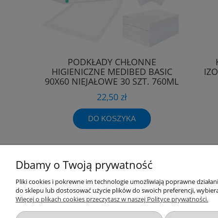
PODKŁADY CHŁONNE
HIGIENICZNE MEDIBED BASIC
IZ
90X60 NIEJAŁOWE 30 SZT. 760ML
22,50 zł
DO KOSZYKA
Dbamy o Twoją prywatność
Przydatne linki
Warunki z
Pliki cookies i pokrewne im technologie umożliwiają poprawne działa
do sklepu lub dostosować użycie plików do swoich preferencji, wybiera
Więcej o plikach cookies przeczytasz w naszej Polityce prywatności.
Nowości
Regulaminy
Promocje
Zwroty i re