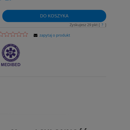
DO KOSZYKA
Zyskujesz
29
pkt [
?
]
zapytaj o produkt