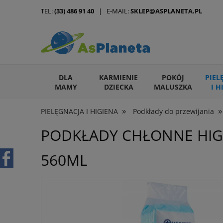
TEL:
(33) 486 91 40
| E-MAIL:
SKLEP@ASPLANETA.PL
DLA
KARMIENIE
POKÓJ
PIEL
MAMY
DZIECKA
MALUSZKA
I H
»
»
PIELĘGNACJA I HIGIENA
Podkłady do przewijania
ARTYKUŁY DLA ZWIERZĄT
PODKŁADY CHŁONNE HIGI
560ML