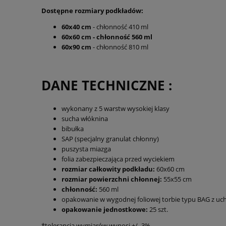
Dostępne rozmiary podkładów:
60x40 cm
- chłonność 410 ml
60x60 cm - chłonność 560 ml
60x90 cm
- chłonność 810 ml
DANE TECHNICZNE :
wykonany z 5 warstw wysokiej klasy
sucha włóknina
bibułka
SAP (specjalny granulat chłonny)
puszysta miazga
folia zabezpieczająca przed wyciekiem
rozmiar całkowity podkładu:
60x60 cm
rozmiar powierzchni chłonnej:
55x55 cm
chłonność:
560 ml
opakowanie w wygodnej foliowej torbie typu BAG z u
opakowanie jednostkowe:
25 szt.
*tolerancja wymiarów wynosi +/- 3%