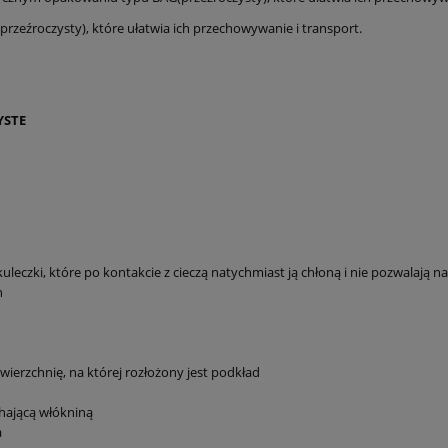
eźroczysty), które ułatwia ich przechowywanie i transport.
YSTE
leczki, które po kontakcie z cieczą natychmiast ją chłoną i nie pozwalają na
h
wierzchnię, na której rozłożony jest podkład
chającą włókniną
a