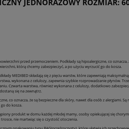
CZNY JEDNORAZOWY ROZMIAR: 60 
powierzchni przed przemoczeniem. Podkłady są hipoalergiczne, co oznacza,
wierzchni, którą chcemy zabezpieczyć, a po użyciu wyrzucić go do kosza.
kłady MEDIBED składają się z pięciu warstw, które zapewniają maksymalną
arstwa, wykonana z celulozy, zapewnia szybkie rozprowadzanie płynów. Trze
iekaniu. Czwarta warstwa, również wykonana z celulozy, dodatkowo zabezpiec
dostaną się na zewnątrz.
czne, co oznacza, że są bezpieczne dla skóry, nawet dla osób z alergiami. Są
 go do kosza.
piony produkt w domu każdej młodej mamy, osoby opiekującej się chorymi lu
trosce, nie martwiąc się o czystość otoczenia.
cznym opakowaniu typu BAG(przeźroczysty), które ułatwia ich przechowywa