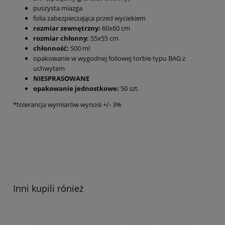
puszysta miazga
folia zabezpieczająca przed wyciekiem
rozmiar zewnętrzny:
60x60 cm
rozmiar chłonny:
55x55 cm
chłonność:
500 ml
opakowanie w wygodnej foliowej torbie typu BAG z
uchwytem
NIESPRASOWANE
opakowanie jednostkowe:
50 szt.
*tolerancja wymiarów wynosi +/- 3%
Inni kupili rónież