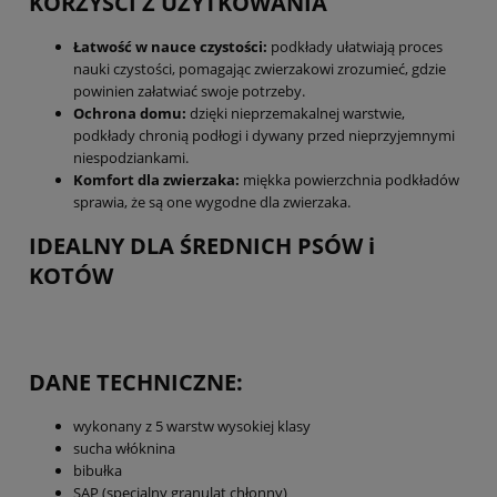
KORZYŚCI Z UŻYTKOWANIA
Łatwość w nauce czystości:
podkłady ułatwiają proces
nauki czystości, pomagając zwierzakowi zrozumieć, gdzie
powinien załatwiać swoje potrzeby.
Ochrona domu:
dzięki nieprzemakalnej warstwie,
podkłady chronią podłogi i dywany przed nieprzyjemnymi
niespodziankami.
Komfort dla zwierzaka:
miękka powierzchnia podkładów
sprawia, że są one wygodne dla zwierzaka.
IDEALNY DLA ŚREDNICH PSÓW i
KOTÓW
DANE TECHNICZNE:
wykonany z 5 warstw wysokiej klasy
sucha włóknina
bibułka
SAP (specjalny granulat chłonny)