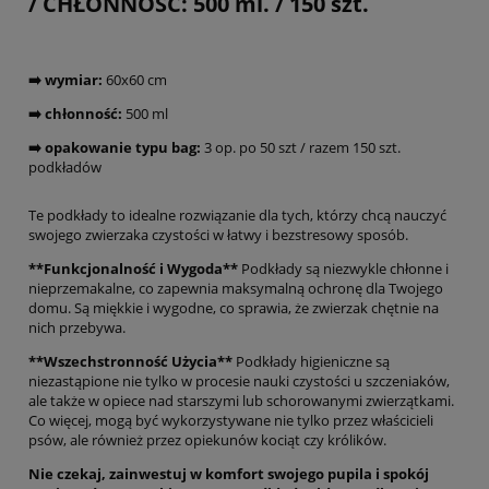
/ CHŁONNOŚĆ: 500 ml. / 150 szt.
➡️ wymiar:
60x60 cm
➡️ chłonność:
500 ml
➡️ opakowanie typu bag:
3 op. po 50 szt / razem 150 szt.
podkładów
Te podkłady to idealne rozwiązanie dla tych, którzy chcą nauczyć
swojego zwierzaka czystości w łatwy i bezstresowy sposób.
**Funkcjonalność i Wygoda**
Podkłady są niezwykle chłonne i
nieprzemakalne, co zapewnia maksymalną ochronę dla Twojego
domu. Są miękkie i wygodne, co sprawia, że zwierzak chętnie na
nich przebywa.
**Wszechstronność Użycia**
Podkłady higieniczne są
niezastąpione nie tylko w procesie nauki czystości u szczeniaków,
ale także w opiece nad starszymi lub schorowanymi zwierzątkami.
Co więcej, mogą być wykorzystywane nie tylko przez właścicieli
psów, ale również przez opiekunów kociąt czy królików.
Nie czekaj, zainwestuj w komfort swojego pupila i spokój