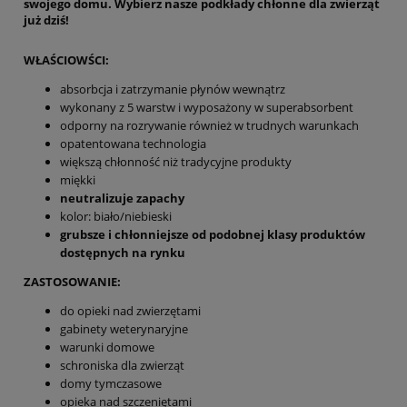
swojego domu. Wybierz nasze podkłady chłonne dla zwierząt
już dziś!
WŁAŚCIOWŚCI:
absorbcja i zatrzymanie płynów wewnątrz
wykonany z 5 warstw i wyposażony w superabsorbent
odporny na rozrywanie również w trudnych warunkach
opatentowana technologia
większą chłonność niż tradycyjne produkty
miękki
neutralizuje zapachy
kolor: biało/niebieski
grubsze i chłonniejsze od podobnej klasy produktów
dostępnych na rynku
ZASTOSOWANIE:
do opieki nad zwierzętami
gabinety weterynaryjne
warunki domowe
schroniska dla zwierząt
domy tymczasowe
opieka nad szczeniętami