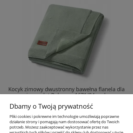
Kocyk zimowy dwustronny bawełna flanela dla
niemowląt Babyono 1671/04 szałw
Dbamy o Twoją prywatność
98,79 zł
Pliki cookies i pokrewne im technologie umożliwiają poprawne
działanie strony i pomagają nam dostosować ofertę do Twoich
DO KOSZYKA
potrzeb. Możesz zaakceptować wykorzystanie przez nas
wszystkich tych plików i przejść do sklepu lub dostosować użycie