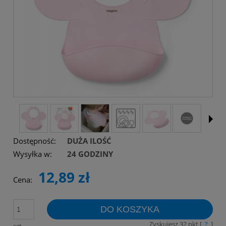
Dostępność:
DUŻA ILOŚĆ
Wysyłka w:
24 GODZINY
12,89 zł
Cena:
DO KOSZYKA
Zyskujesz
32
pkt [
?
]
szt.