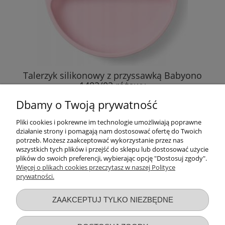
Talerzyk silikonowy z przyssawką Babyono
1482/02 różowy
Dbamy o Twoją prywatność
17,76 zł
Pliki cookies i pokrewne im technologie umożliwiają poprawne
działanie strony i pomagają nam dostosować ofertę do Twoich
DO KOSZYKA
potrzeb. Możesz zaakceptować wykorzystanie przez nas
wszystkich tych plików i przejść do sklepu lub dostosować użycie
plików do swoich preferencji, wybierając opcję "Dostosuj zgody".
Więcej o plikach cookies przeczytasz w naszej Polityce
prywatności.
Przydatne linki
ZAAKCEPTUJ TYLKO NIEZBĘDNE
Warunki zakupów