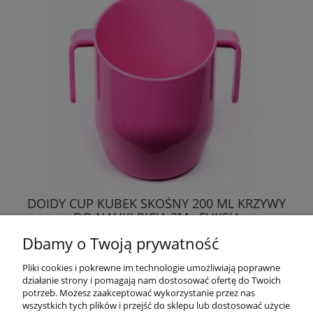
DOIDY CUP KUBEK SKOŚNY 200 ML KRZYWY
DO NAUKI PICIA 3M+ FUKSJA
Dbamy o Twoją prywatność
28,49 zł
Pliki cookies i pokrewne im technologie umożliwiają poprawne
działanie strony i pomagają nam dostosować ofertę do Twoich
DO KOSZYKA
potrzeb. Możesz zaakceptować wykorzystanie przez nas
wszystkich tych plików i przejść do sklepu lub dostosować użycie