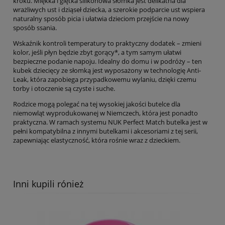
kroku. Miękka i giętka silikonowa słomka jest delikatna dla
wrażliwych ust i dziąseł dziecka, a szerokie podparcie ust wspiera
naturalny sposób picia i ułatwia dzieciom przejście na nowy
sposób ssania.
Wskaźnik kontroli temperatury to praktyczny dodatek – zmieni
kolor, jeśli płyn będzie zbyt gorący*, a tym samym ułatwi
bezpieczne podanie napoju. Idealny do domu i w podróży – ten
kubek dziecięcy ze słomką jest wyposażony w technologię Anti-
Leak, która zapobiega przypadkowemu wylaniu, dzięki czemu
torby i otoczenie są czyste i suche.
Rodzice mogą polegać na tej wysokiej jakości butelce dla
niemowląt wyprodukowanej w Niemczech, która jest ponadto
praktyczna. W ramach systemu NUK Perfect Match butelka jest w
pełni kompatybilna z innymi butelkami i akcesoriami z tej serii,
zapewniając elastyczność, która rośnie wraz z dzieckiem.
Inni kupili rónież