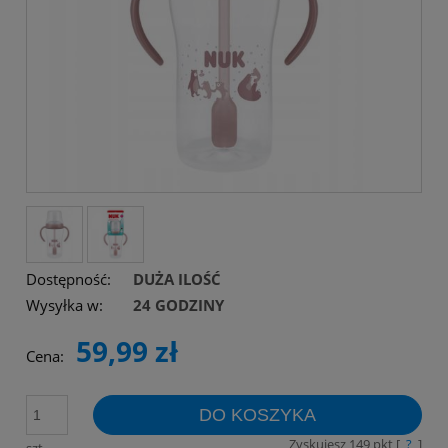
Dostępność:
DUŻA ILOŚĆ
Wysyłka w:
24 GODZINY
59,99 zł
Cena:
DO KOSZYKA
Zyskujesz
149
pkt [
?
]
szt.