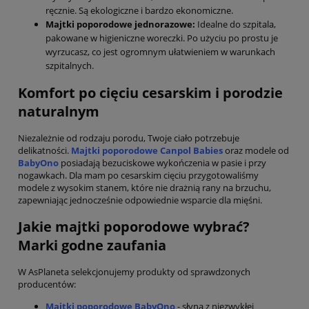
ręcznie. Są ekologiczne i bardzo ekonomiczne.
Majtki poporodowe jednorazowe:
Idealne do szpitala,
pakowane w higieniczne woreczki. Po użyciu po prostu je
wyrzucasz, co jest ogromnym ułatwieniem w warunkach
szpitalnych.
Komfort po cięciu cesarskim i porodzie
naturalnym
Niezależnie od rodzaju porodu, Twoje ciało potrzebuje
delikatności.
Majtki poporodowe Canpol Babies
oraz modele od
BabyOno
posiadają bezuciskowe wykończenia w pasie i przy
nogawkach. Dla mam po cesarskim cięciu przygotowaliśmy
modele z wysokim stanem, które nie drażnią rany na brzuchu,
zapewniając jednocześnie odpowiednie wsparcie dla mięśni.
Jakie majtki poporodowe wybrać?
Marki godne zaufania
W AsPlaneta selekcjonujemy produkty od sprawdzonych
producentów:
Majtki poporodowe BabyOno
- słyną z niezwykłej