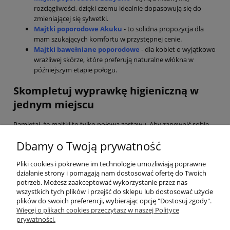
rozciągliwości, dzięki czemu idealnie dopasowują się do
zmieniającej się sylwetki.
Majtki poporodowe Akuku
- to solidna propozycja dla
mam szukających komfortu w przystępnej cenie.
Majtki bawełniane poporodowe
- dla kobiet o wyjątkowo
wrażliwej skórze, które preferują naturalne włókna w
późniejszym etapie połogu.
Skompletuj wyprawkę higieniczną w
jednym miejscu
Pamiętaj, że majtki to tylko połowa zestawu. Aby zapewnić sobie
pełną ochronę, dobierz do nich odpowiednie
podkłady
poporodowe
. Sugerujemy zakup co najmniej 2-3 opakowań
Dbamy o Twoją prywatność
majtek wielorazowych lub kilkunastu sztuk jednorazowych, aby
być przygotowaną na każdą sytuację w pierwszych dniach z
Pliki cookies i pokrewne im technologie umożliwiają poprawne
maluszkiem.
działanie strony i pomagają nam dostosować ofertę do Twoich
potrzeb. Możesz zaakceptować wykorzystanie przez nas
W AsPlaneta dbamy o to, by każda mama czuła się zaopiekowana.
wszystkich tych plików i przejść do sklepu lub dostosować użycie
Wybierz naszą profesjonalną bieliznę poporodową i skup się na
plików do swoich preferencji, wybierając opcję "Dostosuj zgody".
tym, co najważniejsze - budowaniu więzi z Twoim dzieckiem.
Więcej o plikach cookies przeczytasz w naszej Polityce
prywatności.
Przydatne linki