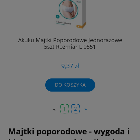
Akuku Majtki Poporodowe Jednorazowe
5szt Rozmiar L 0551
9,37 zł
DO KOSZYKA
«
1
2
»
Majtki poporodowe - wygoda i