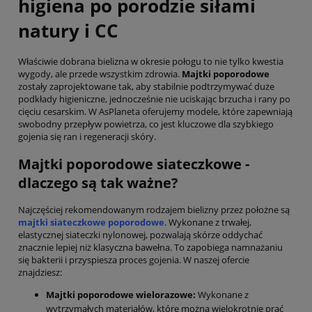
higiena po porodzie siłami
natury i CC
Właściwie dobrana bielizna w okresie połogu to nie tylko kwestia
wygody, ale przede wszystkim zdrowia.
Majtki poporodowe
zostały zaprojektowane tak, aby stabilnie podtrzymywać duże
podkłady higieniczne, jednocześnie nie uciskając brzucha i rany po
cięciu cesarskim. W AsPlaneta oferujemy modele, które zapewniają
swobodny przepływ powietrza, co jest kluczowe dla szybkiego
gojenia się ran i regeneracji skóry.
Majtki poporodowe siateczkowe -
dlaczego są tak ważne?
Najczęściej rekomendowanym rodzajem bielizny przez położne są
majtki siateczkowe poporodowe
. Wykonane z trwałej,
elastycznej siateczki nylonowej, pozwalają skórze oddychać
znacznie lepiej niż klasyczna bawełna. To zapobiega namnażaniu
się bakterii i przyspiesza proces gojenia. W naszej ofercie
znajdziesz:
Majtki poporodowe wielorazowe:
Wykonane z
wytrzymałych materiałów, które można wielokrotnie prać