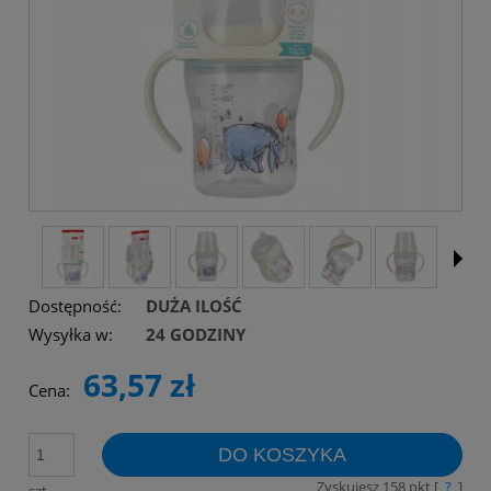
Dostępność:
DUŻA ILOŚĆ
Wysyłka w:
24 GODZINY
63,57 zł
Cena:
DO KOSZYKA
Zyskujesz
158
pkt [
?
]
szt.