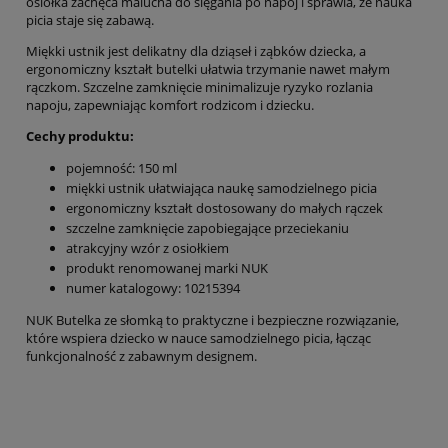
osiołka zachęca malucha do sięgania po napój i sprawia, że nauka
picia staje się zabawą.
Miękki ustnik jest delikatny dla dziąseł i ząbków dziecka, a
ergonomiczny kształt butelki ułatwia trzymanie nawet małym
rączkom. Szczelne zamknięcie minimalizuje ryzyko rozlania
napoju, zapewniając komfort rodzicom i dziecku.
Cechy produktu:
pojemność: 150 ml
miękki ustnik ułatwiająca naukę samodzielnego picia
ergonomiczny kształt dostosowany do małych rączek
szczelne zamknięcie zapobiegające przeciekaniu
atrakcyjny wzór z osiołkiem
produkt renomowanej marki NUK
numer katalogowy: 10215394
NUK Butelka ze słomką to praktyczne i bezpieczne rozwiązanie,
które wspiera dziecko w nauce samodzielnego picia, łącząc
funkcjonalność z zabawnym designem.