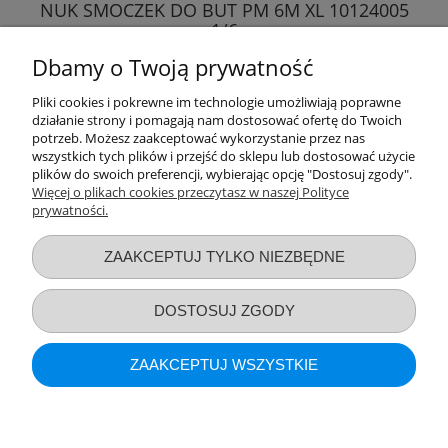
NUK SMOCZEK DO BUT PM 6M XL 10124005
1/6
Dbamy o Twoją prywatność
27,99 zł
Pliki cookies i pokrewne im technologie umożliwiają poprawne
działanie strony i pomagają nam dostosować ofertę do Twoich
DO KOSZYKA
potrzeb. Możesz zaakceptować wykorzystanie przez nas
wszystkich tych plików i przejść do sklepu lub dostosować użycie
plików do swoich preferencji, wybierając opcję "Dostosuj zgody".
Więcej o plikach cookies przeczytasz w naszej Polityce
prywatności.
Przydatne linki
ZAAKCEPTUJ TYLKO NIEZBĘDNE
Warunki zakupów
DOSTOSUJ ZGODY
Moje konto
ZAAKCEPTUJ WSZYSTKIE
Informacje o sklepie
POKAŻ PEŁNĄ WERSJĘ STRONY