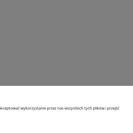
Informacje o sklepie
kceptować wykorzystanie przez nas wszystkich tych plików i przejść
O firmie
Odbiory osobiste