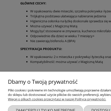
GŁÓWNE CECHY:
W opakowaniu dwie miseczki, szczelna pokrywka i łyże
Trójkątna podstawa ułatwiająca nabieranie jedzenia
Higieniczna osłonka na łyżkę doskonale sprawdza się 
Można używać z Magiczną Matą
Mogą być stosowane w zmywarce, kuchence mikrofalowe
Odpowiednie dla dzieci w wieku 7 miesięcy+
Nie zawierają bisfenolu A (BPA)
SPECYFIKACJA PRODUKTU:
W opakowaniu: 2 x miseczka z pokrywką i łyżeczką ora
Kompatybilność: można używać z Magiczną Matą
Dbamy o Twoją prywatność
Przydatne linki
Warunki z
Pliki cookies i pokrewne im technologie umożliwiają poprawne działa
do sklepu lub dostosować użycie plików do swoich preferencji, wybiera
Więcej o plikach cookies przeczytasz w naszej Polityce prywatności.
Nowości
Regulaminy
Promocje
Zwroty i re
ZAAKCEPTUJ TYLKO NIEZBĘDNE
DOSTOSU