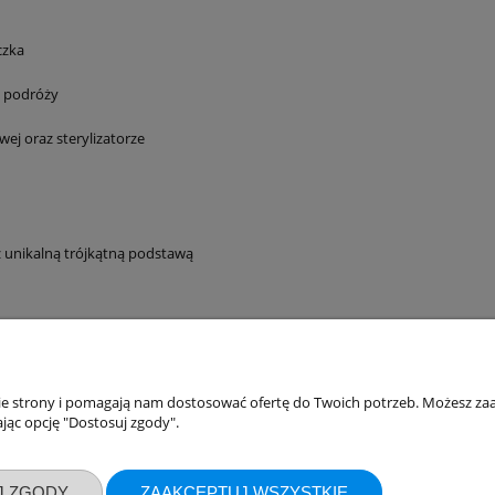
czka
w podróży
j oraz sterylizatorze
z unikalną trójkątną podstawą
akupów
Moje konto
nie strony i pomagają nam dostosować ofertę do Twoich potrzeb. Możesz zaa
jąc opcję "Dostosuj zgody".
Twoje zamówienia
klamacje
Ustawienia konta
J ZGODY
ZAAKCEPTUJ WSZYSTKIE