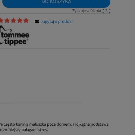
DO KOSZYKA
Zyskujesz
94
pkt [
?
]
zapytaj o produkt
tóre często karmią maluszka poza domem. Trójkątna podstawa
zmniejszy bałagan i stres.