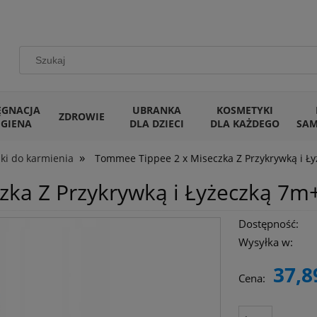
ĘGNACJA
UBRANKA
KOSMETYKI
ZDROWIE
IGIENA
DLA DZIECI
DLA KAŻDEGO
SA
»
ki do karmienia
Tommee Tippee 2 x Miseczka Z Przykrywką i Ł
ka Z Przykrywką i Łyżeczką 7m
Dostępność:
Wysyłka w:
37,8
Cena: