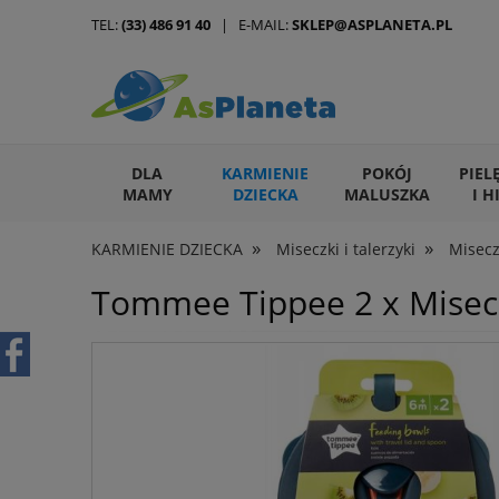
TEL:
(33) 486 91 40
| E-MAIL:
SKLEP@ASPLANETA.PL
DLA
KARMIENIE
POKÓJ
PIEL
MAMY
DZIECKA
MALUSZKA
I H
»
»
KARMIENIE DZIECKA
Miseczki i talerzyki
Misecz
ARTYKUŁY DLA ZWIERZĄT
Tommee Tippee 2 x Misecz