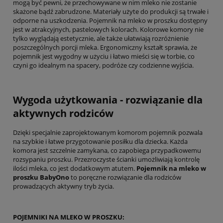
mogą być pewni, że przechowywane w nim mleko nie zostanie
skażone bądź zabrudzone. Materiały użyte do produkcji są trwałe i
odporne na uszkodzenia. Pojemnik na mleko w proszku dostępny
jest w atrakcyjnych, pastelowych kolorach. Kolorowe komory nie
tylko wyglądają estetycznie, ale także ułatwiają rozróżnienie
poszczególnych porcji mleka. Ergonomiczny kształt sprawia, że
pojemnik jest wygodny w użyciu i łatwo mieści się w torbie, co
czyni go idealnym na spacery, podróże czy codzienne wyjścia.
Wygoda użytkowania - rozwiązanie dla
aktywnych rodziców
Dzięki specjalnie zaprojektowanym komorom pojemnik pozwala
na szybkie i łatwe przygotowanie posiłku dla dziecka. Każda
komora jest szczelnie zamykana, co zapobiega przypadkowemu
rozsypaniu proszku. Przezroczyste ścianki umożliwiają kontrolę
ilości mleka, co jest dodatkowym atutem.
Pojemnik na mleko w
proszku BabyOno
to poręczne rozwiązanie dla rodziców
prowadzących aktywny tryb życia.
POJEMNIKI NA MLEKO W PROSZKU: