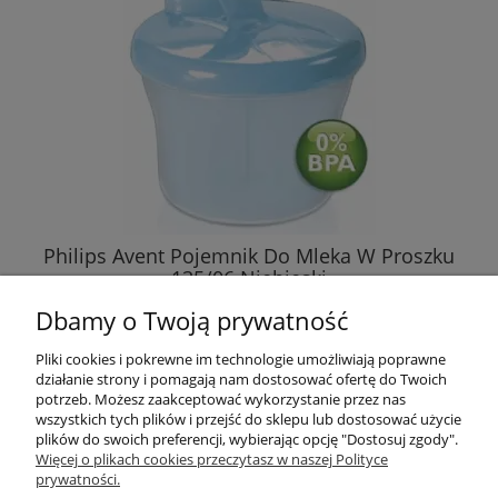
Philips Avent Pojemnik Do Mleka W Proszku
135/06 Niebieski
Dbamy o Twoją prywatność
27,68 zł
Pliki cookies i pokrewne im technologie umożliwiają poprawne
działanie strony i pomagają nam dostosować ofertę do Twoich
DO KOSZYKA
potrzeb. Możesz zaakceptować wykorzystanie przez nas
wszystkich tych plików i przejść do sklepu lub dostosować użycie
plików do swoich preferencji, wybierając opcję "Dostosuj zgody".
Więcej o plikach cookies przeczytasz w naszej Polityce
prywatności.
Przydatne linki