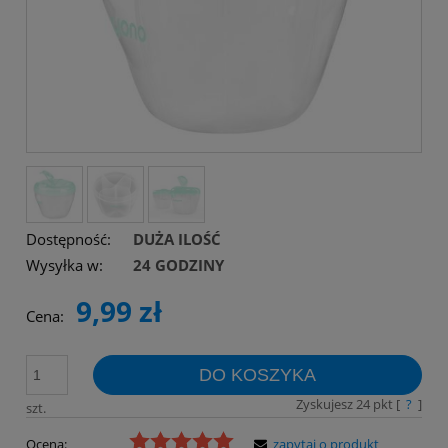
Dostępność:
DUŻA ILOŚĆ
Wysyłka w:
24 GODZINY
9,99 zł
Cena:
DO KOSZYKA
Zyskujesz
24
pkt [
?
]
szt.
Ocena:
zapytaj o produkt