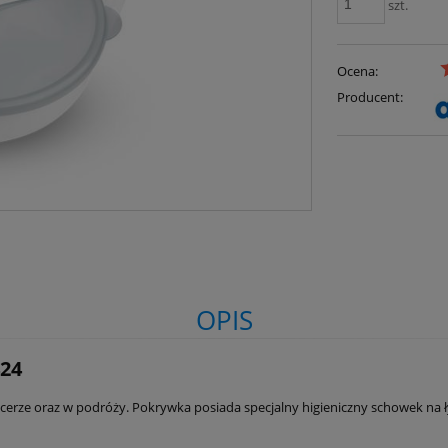
szt.
Ocena:
Producent:
OPIS
424
rze oraz w podróży. Pokrywka posiada specjalny higieniczny schowek na łyże