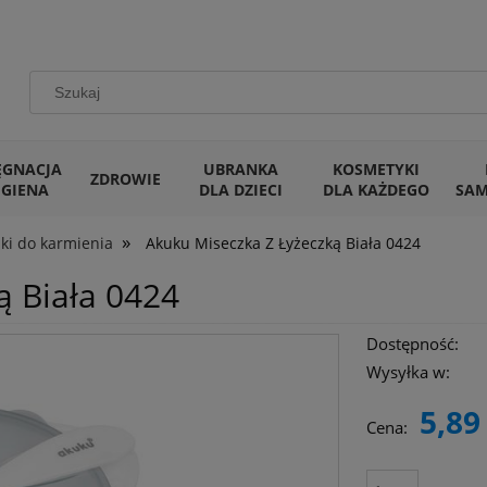
ĘGNACJA
UBRANKA
KOSMETYKI
ZDROWIE
IGIENA
DLA DZIECI
DLA KAŻDEGO
SA
»
ki do karmienia
Akuku Miseczka Z Łyżeczką Biała 0424
ą Biała 0424
Dostępność:
Wysyłka w:
5,89 
Cena: