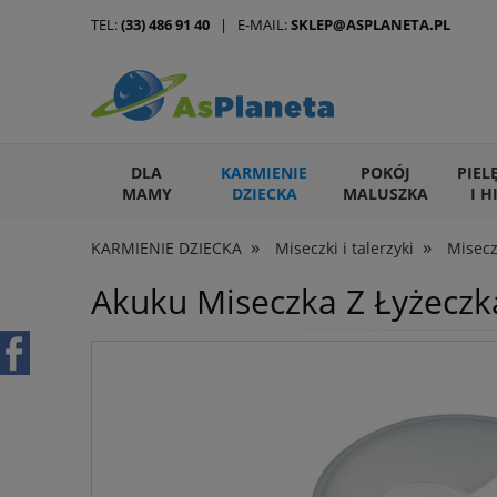
TEL:
(33) 486 91 40
| E-MAIL:
SKLEP@ASPLANETA.PL
DLA
KARMIENIE
POKÓJ
PIEL
MAMY
DZIECKA
MALUSZKA
I H
»
»
KARMIENIE DZIECKA
Miseczki i talerzyki
Misecz
ARTYKUŁY DLA ZWIERZĄT
Akuku Miseczka Z Łyżeczk