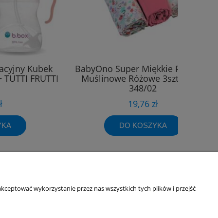
acyjny Kubek
BabyOno Super Miękkie Pieluszki
 TUTTI FRUTTI
Muślinowe Różowe 3szt 70x70
348/02
ł
19,76 zł
YKA
DO KOSZYKA
kceptować wykorzystanie przez nas wszystkich tych plików i przejść
Informacje o sklepie
O firmie