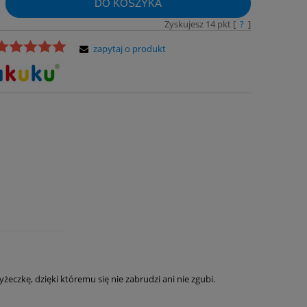
DO KOSZYKA
Zyskujesz
14
pkt [
?
]
zapytaj o produkt
czkę, dzięki któremu się nie zabrudzi ani nie zgubi.