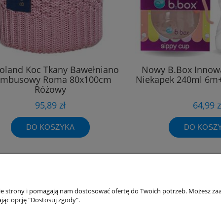
oland Koc Tkany Bawełniano
Nowy B.Box Innow
mbusowy Roma 80x100cm
Niekapek 240ml 6m+
Różowy
95,89 zł
64,99 z
DO KOSZYKA
DO KOSZ
nie strony i pomagają nam dostosować ofertę do Twoich potrzeb. Możesz zaa
akupów
Moje konto
jąc opcję "Dostosuj zgody".
Twoje zamówienia