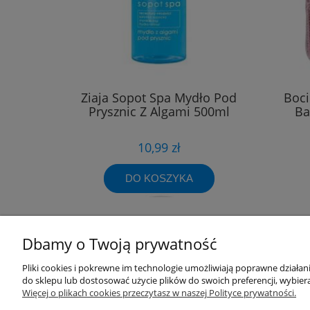
Ziaja Sopot Spa Mydło Pod
Boci
Prysznic Z Algami 500ml
Ba
10,99 zł
DO KOSZYKA
Dbamy o Twoją prywatność
Pliki cookies i pokrewne im technologie umożliwiają poprawne działa
Przydatne linki
Warunki z
do sklepu lub dostosować użycie plików do swoich preferencji, wybiera
Więcej o plikach cookies przeczytasz w naszej Polityce prywatności.
Nowości
Regulaminy