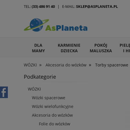
TEL:
(33) 486 91 40
| E-MAIL:
SKLEP@ASPLANETA.PL
DLA
KARMIENIE
POKÓJ
PIEL
MAMY
DZIECKA
MALUSZKA
I H
»
»
WÓZKI
Akcesoria do wózków
Torby spacerowe
ARTYKUŁY DLA ZWIERZĄT
Podkategorie
WÓZKI
Wózki spacerowe
Wózki wielofunkcyjne
Akcesoria do wózków
Folie do wózków