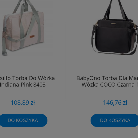
sillo Torba Do Wózka
BabyOno Torba Dla M
Indiana Pink 8403
Wózka COCO Czarna 
108,89 zł
146,76 zł
DO KOSZYKA
DO KOSZYKA