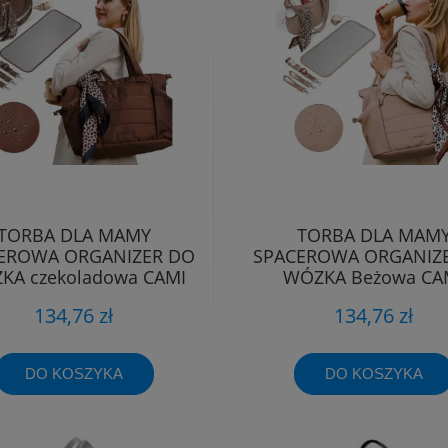
TORBA DLA MAMY
TORBA DLA MAM
EROWA ORGANIZER DO
SPACEROWA ORGANIZ
KA czekoladowa CAMI
WÓZKA Beżowa CA
Babyono
Babyono 1672/02
134,76 zł
134,76 zł
DO KOSZYKA
DO KOSZYKA