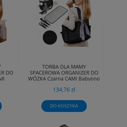
Y
TORBA DLA MAMY
ER DO
SPACEROWA ORGANIZER DO
MI
WÓZKA Czarna CAMI Babyono
1672/01
134,76 zł
DO KOSZYKA