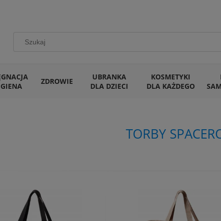
ĘGNACJA
UBRANKA
KOSMETYKI
ZDROWIE
IGIENA
DLA DZIECI
DLA KAŻDEGO
SA
TORBY SPACER