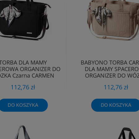
TORBA DLA MAMY
BABYONO TORBA CA
EROWA ORGANIZER DO
DLA MAMY SPACER
ZKA Czarna CARMEN
ORGANIZER DO WÓ
Babyono 1571/01
BEŻOWA 1571/02
112,76 zł
112,76 zł
DO KOSZYKA
DO KOSZYKA