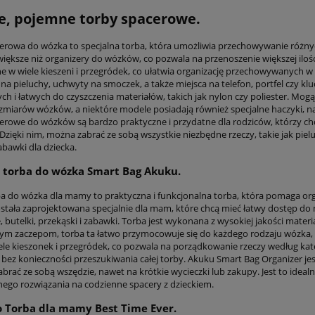
e, pojemne torby spacerowe.
erowa do wózka to specjalna torba, która umożliwia przechowywanie różny
większe niż organizery do wózków, co pozwala na przenoszenie większej ilo
 w wiele kieszeni i przegródek, co ułatwia organizację przechowywanych w 
 na pieluchy, uchwyty na smoczek, a także miejsca na telefon, portfel czy 
ch i łatwych do czyszczenia materiałów, takich jak nylon czy poliester. Mo
zmiarów wózków, a niektóre modele posiadają również specjalne haczyki, n
erowe do wózków są bardzo praktyczne i przydatne dla rodziców, którzy c
Dzięki nim, można zabrać ze sobą wszystkie niezbędne rzeczy, takie jak piel
abawki dla dziecka.
 torba do wózka Smart Bag Akuku.
a do wózka dla mamy to praktyczna i funkcjonalna torba, która pomaga org
ostała zaprojektowana specjalnie dla mam, które chcą mieć łatwy dostęp do n
, butelki, przekąski i zabawki. Torba jest wykonana z wysokiej jakości materi
ym zaczepom, torba ta łatwo przymocowuje się do każdego rodzaju wózka,
ele kieszonek i przegródek, co pozwala na porządkowanie rzeczy według kate
 bez konieczności przeszukiwania całej torby. Akuku Smart Bag Organizer jes
brać ze sobą wszędzie, nawet na krótkie wycieczki lub zakupy. Jest to idea
nego rozwiązania na codzienne spacery z dzieckiem.
 Torba dla mamy Best Time Ever.