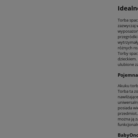
Idealn
Torba spac
zazwyczaj 
wyposażone
przegródki
wytrzymały
różnych ro
Torby spac
dzieckiem. 
ulubione z
Pojemna
Akuku torb
Torba ta z
nawilżające
uniwersaln
posiada wi
przedmiot,
można ją za
funkcjonal
BabyOno