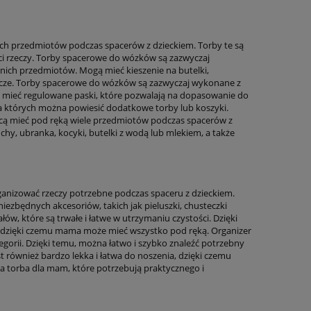
ch przedmiotów podczas spacerów z dzieckiem. Torby te są
ści rzeczy. Torby spacerowe do wózków są zazwyczaj
nich przedmiotów. Mogą mieć kieszenie na butelki,
klucze. Torby spacerowe do wózków są zazwyczaj wykonane z
gą mieć regulowane paski, które pozwalają na dopasowanie do
a których można powiesić dodatkowe torby lub koszyki.
hcą mieć pod ręką wiele przedmiotów podczas spacerów z
uchy, ubranka, kocyki, butelki z wodą lub mlekiem, a także
anizować rzeczy potrzebne podczas spaceru z dzieckiem.
iezbędnych akcesoriów, takich jak pieluszki, chusteczki
ałów, które są trwałe i łatwe w utrzymaniu czystości. Dzięki
 dzięki czemu mama może mieć wszystko pod ręką. Organizer
gorii. Dzięki temu, można łatwo i szybko znaleźć potrzebny
t również bardzo lekka i łatwa do noszenia, dzięki czemu
lna torba dla mam, które potrzebują praktycznego i