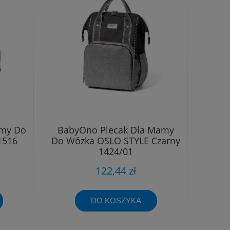
amy Do
BabyOno Plecak Dla Mamy
1516
Do Wózka OSLO STYLE Czarny
1424/01
122,44 zł
DO KOSZYKA