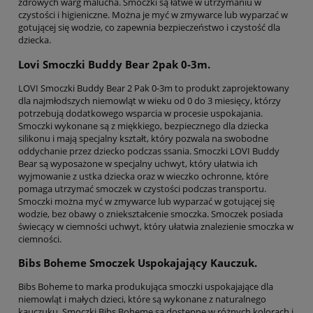
zdrowych warg malucha. Smoczki są łatwe w utrzymaniu w
czystości i higieniczne. Można je myć w zmywarce lub wyparzać w
gotującej się wodzie, co zapewnia bezpieczeństwo i czystość dla
dziecka.
Lovi Smoczki Buddy Bear 2pak 0-3m.
LOVI Smoczki Buddy Bear 2 Pak 0-3m to produkt zaprojektowany
dla najmłodszych niemowląt w wieku od 0 do 3 miesięcy, którzy
potrzebują dodatkowego wsparcia w procesie uspokajania.
Smoczki wykonane są z miękkiego, bezpiecznego dla dziecka
silikonu i mają specjalny kształt, który pozwala na swobodne
oddychanie przez dziecko podczas ssania. Smoczki LOVI Buddy
Bear są wyposażone w specjalny uchwyt, który ułatwia ich
wyjmowanie z ustka dziecka oraz w wieczko ochronne, które
pomaga utrzymać smoczek w czystości podczas transportu.
Smoczki można myć w zmywarce lub wyparzać w gotującej się
wodzie, bez obawy o zniekształcenie smoczka. Smoczek posiada
świecący w ciemności uchwyt, który ułatwia znalezienie smoczka w
ciemności.
Bibs Boheme Smoczek Uspokajający Kauczuk.
Bibs Boheme to marka produkująca smoczki uspokajające dla
niemowląt i małych dzieci, które są wykonane z naturalnego
kauczuku. Smoczki Bibs Boheme są dostępne w różnych kolorach i