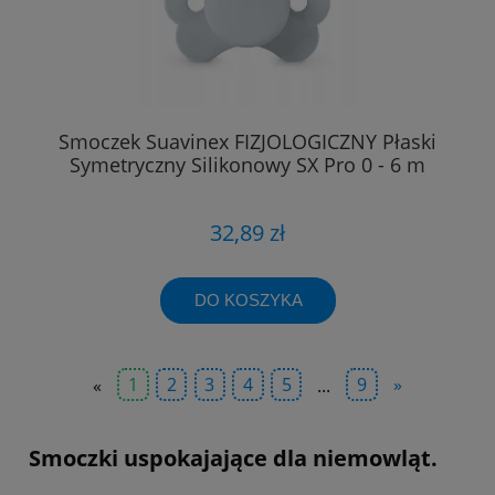
Smoczek Suavinex FIZJOLOGICZNY Płaski
Symetryczny Silikonowy SX Pro 0 - 6 m
32,89 zł
DO KOSZYKA
«
1
2
3
4
5
...
9
»
Smoczki uspokajające dla niemowląt.