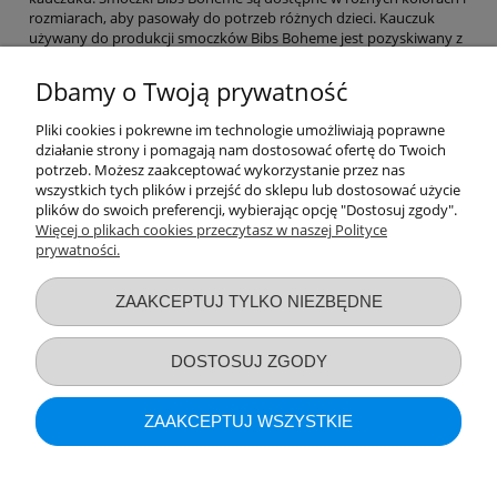
rozmiarach, aby pasowały do potrzeb różnych dzieci. Kauczuk
używany do produkcji smoczków Bibs Boheme jest pozyskiwany z
drzewa Hevea brasiliensis, który rośnie w krajach tropikalnych.
Kauczuk ten jest bezpieczny dla niemowląt i jest wolny od
Dbamy o Twoją prywatność
szkodliwych substancji chemicznych, takich jak BPA i ftalany.
Smoczki Bibs Boheme są projektowane w Danii i są inspirowane
Pliki cookies i pokrewne im technologie umożliwiają poprawne
skandynawskim stylem. Mają klasyczny, prosty wygląd, który jest
działanie strony i pomagają nam dostosować ofertę do Twoich
modny i pasuje do większości stylów ubierania niemowląt.
potrzeb. Możesz zaakceptować wykorzystanie przez nas
Smoczki Bibs Boheme są również zaprojektowane z myślą o
wszystkich tych plików i przejść do sklepu lub dostosować użycie
funkcjonalności - mają ergonomiczny kształt, który dopasowuje się
plików do swoich preferencji, wybierając opcję "Dostosuj zgody".
do kształtu ust dziecka i zapewnia maksymalny komfort.
Więcej o plikach cookies przeczytasz w naszej Polityce
prywatności.
Przydatne linki
ZAAKCEPTUJ TYLKO NIEZBĘDNE
Warunki zakupów
DOSTOSUJ ZGODY
Moje konto
ZAAKCEPTUJ WSZYSTKIE
Informacje o sklepie