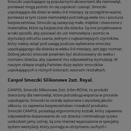
Smoczki uspokajające są popularnymi akcesoriami dla niemowląt,
ponieważ mogą pomóc im się uspokoić i zasnąć. Smoczki
uspokajające dla dzieci w wieku 0-6 miesięcy są szczególnie ważne,
ponieważ w tym czasie niemowlęta potrzebują wiele snu i poczucia
bezpieczeństwa. Smoczki są zazwyczaj małe, miękkie i stworzone z
materiałów, które są bezpieczne dla dziecka. Są one projektowane
w taki sposób, aby pasować do ust niemowlęcia i pomóc w
stymulacji odruchu ssania. Jednym z najważniejszych czynników,
który należy wziąć pod uwagę podczas wybierania smoczka
uspokajającego dla dziecka w wieku 0-6 miesięcy, jest jego rozmiar.
Dobrej jakości smoczek powinien być dostosowany do wieku i
rozmiaru dziecka, aby zapewnić mu odpowiednią stymulację. W
naszym sklepie znajdą Państwo duży wybór smoczków
uspokajających o różnych kolorach, wzorach i kształtach.
Canpol Smoczki Silikonowe 2szt. Royal.
CANPOL Smoczki Silikonowe 2szt. 0-6m ROYAL to produkt
stworzony dla niemowląt, które potrzebują wsparcia w procesie
uspokajania. Smoczki te zostały wykonane z wysokiej jakości
silikonu, co zapewnia bezpieczeństwo i trwałość produktu.
Smoczki CANPOL posiadają ergonomiczny kształt, który zapewnia
odpowiednie dopasowanie do ust dziecka i minimalizuje ryzyko
uszkodzeń jamy ustnej. Są one również wyposażone w specjalny
system wentylacji, który pomaga w utrzymaniu suchych i