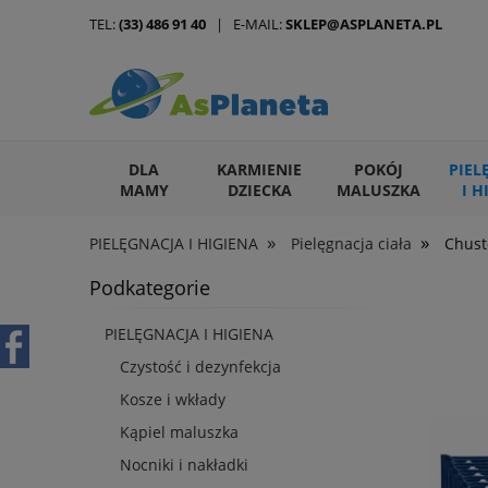
TEL:
(33) 486 91 40
| E-MAIL:
SKLEP@ASPLANETA.PL
DLA
KARMIENIE
POKÓJ
PIEL
MAMY
DZIECKA
MALUSZKA
I H
»
»
PIELĘGNACJA I HIGIENA
Pielęgnacja ciała
Chust
ARTYKUŁY DLA ZWIERZĄT
Podkategorie
PIELĘGNACJA I HIGIENA
Czystość i dezynfekcja
Kosze i wkłady
Kąpiel maluszka
Nocniki i nakładki