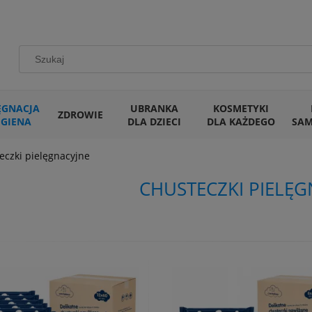
ĘGNACJA
UBRANKA
KOSMETYKI
ZDROWIE
IGIENA
DLA DZIECI
DLA KAŻDEGO
SA
eczki pielęgnacyjne
CHUSTECZKI PIELĘG