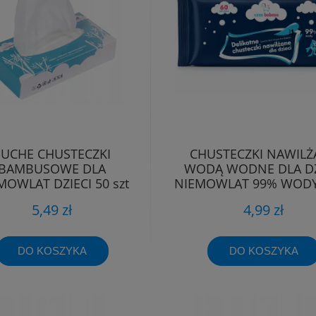
SUCHE CHUSTECZKI
CHUSTECZKI NAWILŻ
BAMBUSOWE DLA
WODĄ WODNE DLA DZ
MOWLĄT DZIECI 50 szt
NIEMOWLĄT 99% WODY 
CZAS BOBASA
5,49 zł
4,99 zł
DO KOSZYKA
DO KOSZYKA