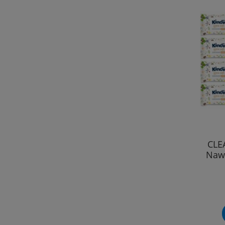
CLEA
Nawi