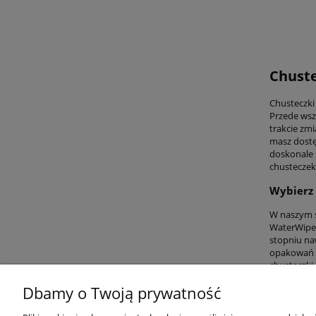
Chuste
Chusteczki
Przede wsz
trakcie zmi
masz dostę
doskonale 
chusteczek
Wybierz
W naszym s
WaterWipes
stopniu na
opakowań l
chusteczki,
Dbamy o Twoją prywatność