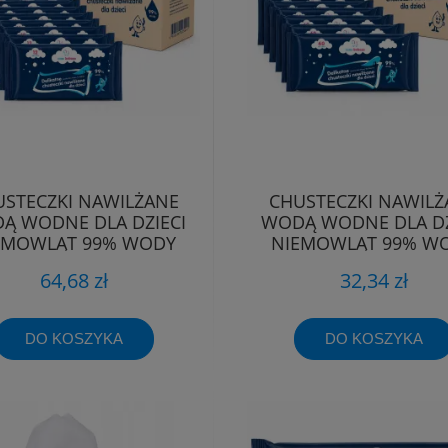
STECZKI NAWILŻANE
CHUSTECZKI NAWILŻ
Ą WODNE DLA DZIECI
WODĄ WODNE DLA DZ
EMOWLĄT 99% WODY
NIEMOWLĄT 99% W
720szt
360szt
64,68 zł
32,34 zł
DO KOSZYKA
DO KOSZYKA