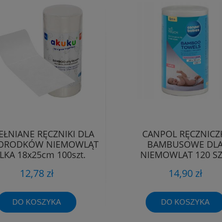
ŁNIANE RĘCZNIKI DLA
CANPOL RĘCZNICZ
RODKÓW NIEMOWLĄT
BAMBUSOWE DL
LKA 18x25cm 100szt.
NIEMOWLĄT 120 SZ
AKUKU
12,78 zł
14,90 zł
DO KOSZYKA
DO KOSZYKA