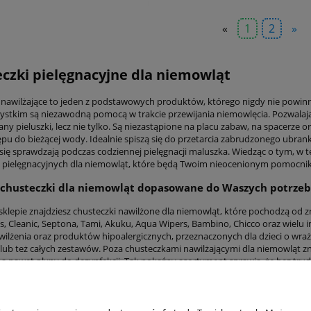
«
1
2
»
czki pielęgnacyjne dla niemowląt
 nawilżające to jeden z podstawowych produktów, którego nigdy nie powin
ystkim są niezawodną pomocą w trakcie przewijania niemowlęcia. Pozwalają 
any pieluszki, lecz nie tylko. Są niezastąpione na placu zabaw, na spacerze 
pu do bieżącej wody. Idealnie spiszą się do przetarcia zabrudzonego ubrank
się sprawdzają podczas codziennej pielęgnacji maluszka. Wiedząc o tym, w t
 pielęgnacyjnych dla niemowląt, które będą Twoim nieocenionym pomocni
 chusteczki dla niemowląt dopasowane do Waszych potrzeb
klepie znajdziesz chusteczki nawilżone dla niemowląt, które pochodzą od
, Cleanic, Septona, Tami, Akuku, Aqua Wipers, Bambino, Chicco oraz wielu
wilżenia oraz produktów hipoalergicznych, przeznaczonych dla dzieci o wraż
ub też całych zestawów. Poza chusteczkami nawilżającymi dla niemowląt zna
 a nawet płyny do dezynfekcji. Tak pokaźny asortyment sprawia, że bez trudu