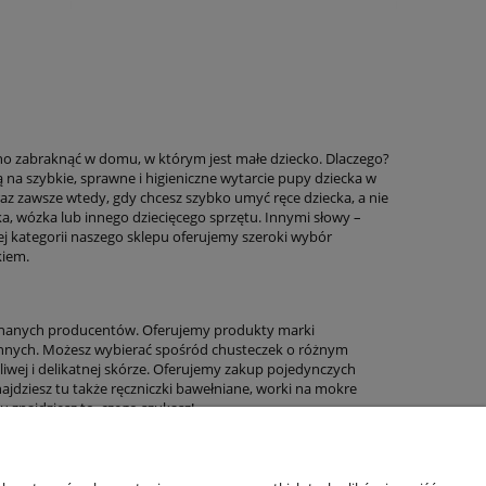
no zabraknąć w domu, w którym jest małe dziecko. Dlaczego?
na szybkie, sprawne i higieniczne wytarcie pupy dziecka w
oraz zawsze wtedy, gdy chcesz szybko umyć ręce dziecka, a nie
a, wózka lub innego dziecięcego sprzętu. Innymi słowy –
ej kategorii naszego sklepu oferujemy szeroki wybór
kiem.
 znanych producentów. Oferujemy produkty marki
 innych. Możesz wybierać spośród chusteczek o różnym
liwej i delikatnej skórze. Oferujemy zakup pojedynczych
jdziesz tu także ręczniczki bawełniane, worki na mokre
 znajdziesz to, czego szukasz!