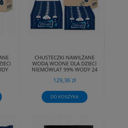
ANE
CHUSTECZKI NAWILŻANE
IECI
WODĄ WODNE DLA DZIECI
ODY
NIEMOWLĄT 99% WODY 24
OPAKOWANIA
129,36 zł
DO KOSZYKA