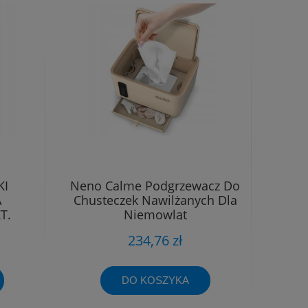
KI
Neno Calme Podgrzewacz Do
A
Chusteczek Nawilżanych Dla
T.
Niemowląt
234,76 zł
DO KOSZYKA