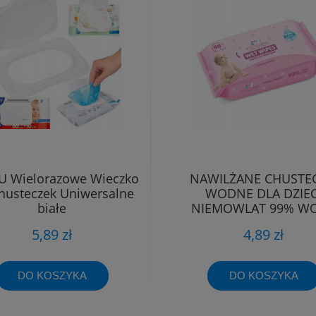
 Wielorazowe Wieczko
NAWILŻANE CHUSTEC
husteczek Uniwersalne
WODNE DLA DZIEC
białe
NIEMOWLĄT 99% W
60szt. DELIKATNE
5,89 zł
4,89 zł
DO KOSZYKA
DO KOSZYKA