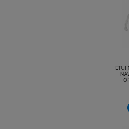
ETUI
NA
O