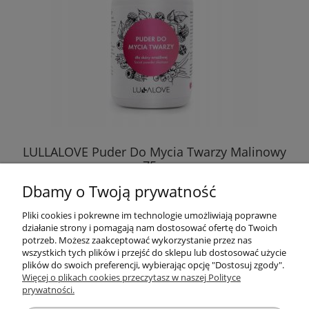
LULLALOVE Puder Do Mycia Twarzy Malinowy
75 g
Dbamy o Twoją prywatność
59,99 zł
Pliki cookies i pokrewne im technologie umożliwiają poprawne
działanie strony i pomagają nam dostosować ofertę do Twoich
DO KOSZYKA
potrzeb. Możesz zaakceptować wykorzystanie przez nas
wszystkich tych plików i przejść do sklepu lub dostosować użycie
plików do swoich preferencji, wybierając opcję "Dostosuj zgody".
Więcej o plikach cookies przeczytasz w naszej Polityce
prywatności.
Przydatne linki