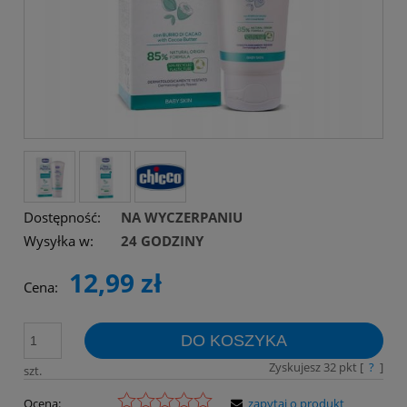
Dostępność:
NA WYCZERPANIU
Wysyłka w:
24 GODZINY
12,99 zł
Cena:
DO KOSZYKA
Zyskujesz
32
pkt [
?
]
szt.
Ocena:
zapytaj o produkt