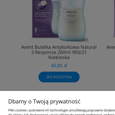
Avent Butelka Antykolkowa Natural
Ave
3 Response 260ml 903/21
Niebieska
45,85 zł
DO KOSZYKA
Dbamy o Twoją prywatność
Pliki cookies i pokrewne im technologie umożliwiają poprawne działa
Przydatne linki
Warunki z
do sklepu lub dostosować użycie plików do swoich preferencji, wybiera