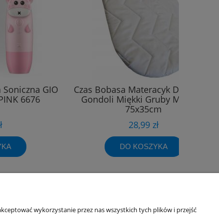
a Soniczna GIO
Czas Bobasa Materacyk Do Wózka
0PINK 6676
Gondoli Miękki Gruby Materac
75x35cm
ł
28,99 zł
YKA
DO KOSZYKA
kceptować wykorzystanie przez nas wszystkich tych plików i przejść
Informacje o sklepie