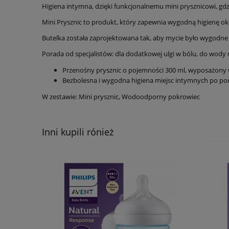
Higiena intymna, dzięki funkcjonalnemu mini prysznicowi, gdz
Mini Prysznic to produkt, który zapewnia wygodną higienę ok
Butelka została zaprojektowana tak, aby mycie było wygodne w
Porada od specjalistów: dla dodatkowej ulgi w bólu, do wody 
Przenośny prysznic o pojemności 300 ml, wyposażon
Bezbolesna i wygodna higiena miejsc intymnych po por
W zestawie: Mini prysznic, Wodoodporny pokrowiec
Inni kupili rónież