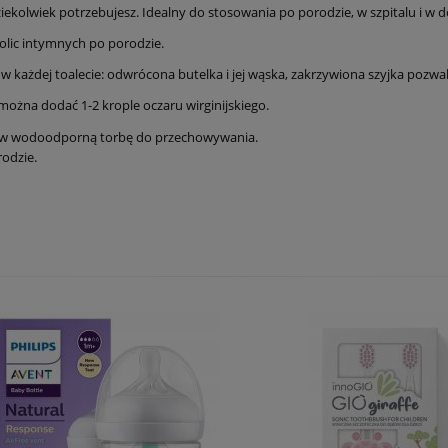
iekolwiek potrzebujesz. Idealny do stosowania po porodzie, w szpitalu i w 
olic intymnych po porodzie.
 każdej toalecie: odwrócona butelka i jej wąska, zakrzywiona szyjka pozwal
można dodać 1-2 krople oczaru wirginijskiego.
y w wodoodporną torbę do przechowywania.
odzie.