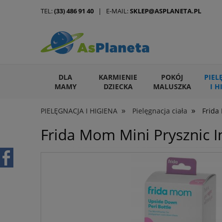
TEL:
(33) 486 91 40
| E-MAIL:
SKLEP@ASPLANETA.PL
DLA
KARMIENIE
POKÓJ
PIEL
MAMY
DZIECKA
MALUSZKA
I H
»
»
PIELĘGNACJA I HIGIENA
Pielęgnacja ciała
Frida
ARTYKUŁY DLA ZWIERZĄT
Frida Mom Mini Prysznic 