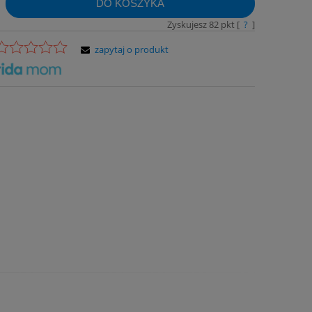
DO KOSZYKA
Zyskujesz
82
pkt [
?
]
zapytaj o produkt