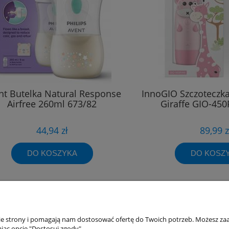
nt Butelka Natural Response
InnoGIO Szczoteczk
Airfree 260ml 673/82
Giraffe GIO-45
44,94 zł
89,99 z
DO KOSZYKA
DO KOSZ
nie strony i pomagają nam dostosować ofertę do Twoich potrzeb. Możesz zaa
akupów
Moje konto
jąc opcję "Dostosuj zgody".