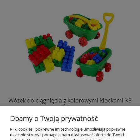
Wózek do ciągnięcia z kolorowymi klockami K3
Zielony
Dbamy o Twoją prywatność
45,00 zł
Pliki cookies i pokrewne im technologie umożliwiają poprawne
działanie strony i pomagają nam dostosować ofertę do Twoich
DO KOSZYKA