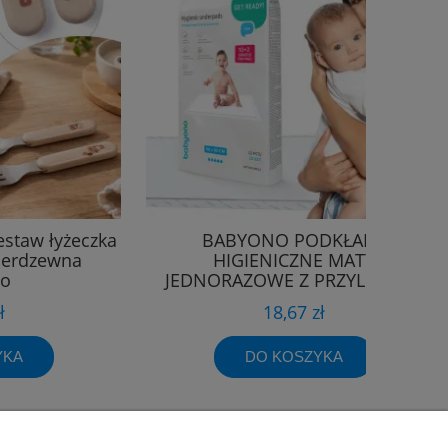
zestaw łyżeczka
BABYONO PODKŁADY
nierdzewna
HIGIENICZNE MATY
no
JEDNORAZOWE Z PRZYLEPCEM
12szt. 60x90
ł
18,67 zł
YKA
DO KOSZYKA