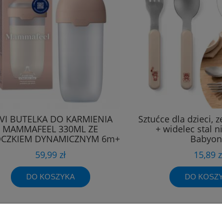
VI BUTELKA DO KARMIENIA
Sztućce dla dzieci, 
MAMMAFEEL 330ML ZE
+ widelec stal 
CZKIEM DYNAMICZNYM 6m+
Babyo
59,99 zł
15,89 z
DO KOSZYKA
DO KOSZ