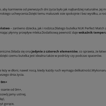
 aby karmienie od pierwszych dni życia było jak najbardziej naturalne. Jej m
okiego uchwycenia.Dzięki temu maluszek ssie spokojnie i bez wysiłku, a rod
eństwo
– zarówno dziecka, jak i rodzica.Dlatego butelka NUK Perfect Matc
ewniając płynny przepływ mleka.Dodatkową pewność daje
wskaźnik temper
eniczne.Składa się ona
jedynie z czterech elementów
, co sprawia, że łat
dzięki czemu butelka jest idealna także w podróży czy podczas spacerów.
e leży w dłoni, nawet nocą, kiedy każdy ruch wymaga delikatności.Wykonana
szego dnia życia.
t 0m+
ssanie od 0m+,
rozwój jamy ustnej,
dęć,
byt gorące,