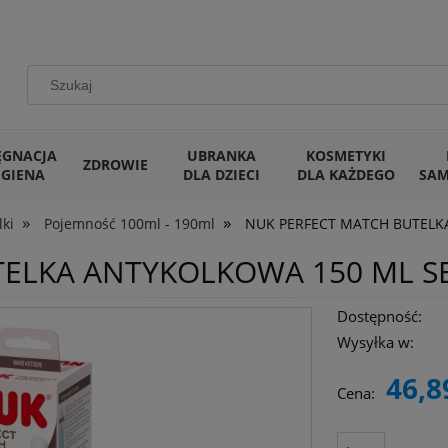
ĘGNACJA
UBRANKA
KOSMETYKI
ZDROWIE
IGIENA
DLA DZIECI
DLA KAŻDEGO
SA
»
»
lki
Pojemność 100ml - 190ml
NUK PERFECT MATCH BUTELK
TELKA ANTYKOLKOWA 150 ML S
Dostępność:
Wysyłka w:
46,8
Cena: