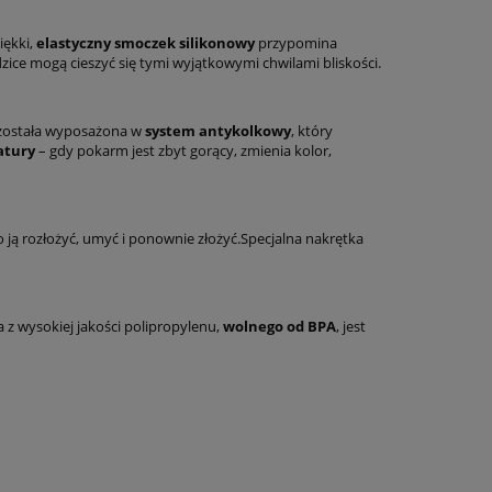
iękki,
elastyczny smoczek silikonowy
przypomina
zice mogą cieszyć się tymi wyjątkowymi chwilami bliskości.
h została wyposażona w
system antykolkowy
, który
atury
– gdy pokarm jest zbyt gorący, zmienia kolor,
wo ją rozłożyć, umyć i ponownie złożyć.Specjalna nakrętka
 z wysokiej jakości polipropylenu,
wolnego od BPA
, jest