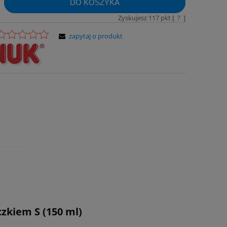
DO KOSZYKA
Zyskujesz
117
pkt [
?
]
zapytaj o produkt
zkiem S (150 ml)