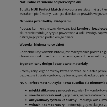
Naturalne karmienie od pierwszych dni
Butelka
NUK Perfect Match
stworzona została z myślą o tym,
kształtem pierś mamy i zachęca dziecko do prawidłowego, szer
Ochrona przed kolką i wzdęciami
Podczas karmienia niezwykle ważny jest
komfort i bezpiecz
skutecznie redukuje ryzyko powstawania kolki i wzdęć, zap
ostrzegając przed podaniem go dziecku.
Wygoda i higiena na co dzień
Codzienne użytkowanie butelki jest maksymalnie proste i higi
chroni smoczek przed zabrudzeniem i gwarantuje szczelność, 
Ergonomiczny design i bezpieczne materiały
Przemyślany, ergonomiczny kształt sprawia, że butelka pewni
bezpieczna i trwała – gotowa, by towarzyszyć dziecku od pierw
NUK Perfect Match Antykolkowa butelka dla niemowlą
miękki silikonowy smoczek rozmiar S
– komfortowe 
szeroki smoczek imitujący pierś
, wspiera naturalny 
antykolkowy system kapilarny
– redukcja kolek i wz
wskaźnik temperatury
– informuje, gdy mleko jest z