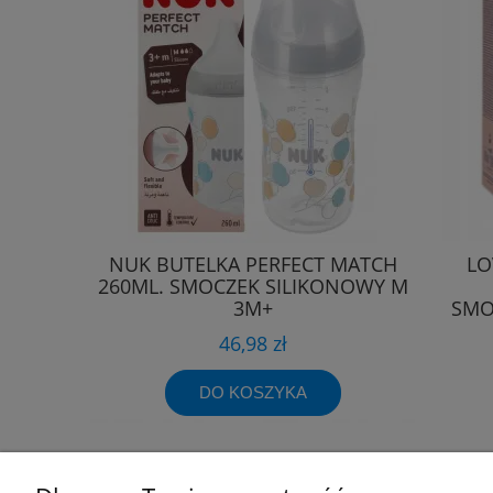
NUK BUTELKA PERFECT MATCH
LO
260ML. SMOCZEK SILIKONOWY M
3M+
SMO
46,98 zł
DO KOSZYKA