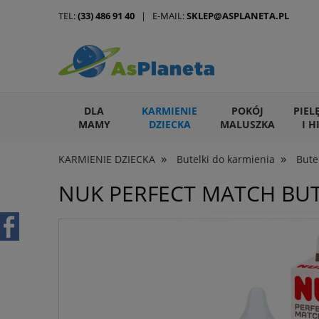
TEL:
(33) 486 91 40
| E-MAIL:
SKLEP@ASPLANETA.PL
DLA
KARMIENIE
POKÓJ
PIEL
MAMY
DZIECKA
MALUSZKA
I H
»
»
KARMIENIE DZIECKA
Butelki do karmienia
Bute
ARTYKUŁY DLA ZWIERZĄT
NUK PERFECT MATCH BU