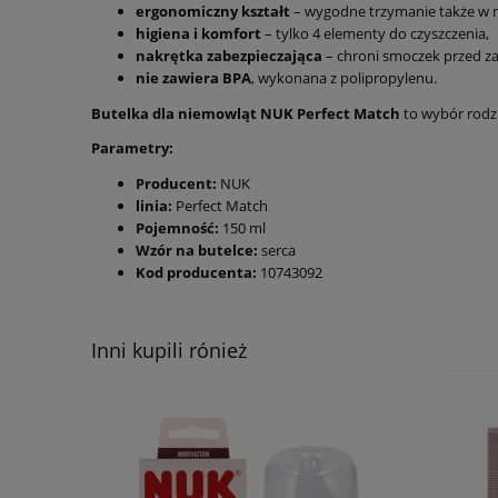
ergonomiczny kształt
– wygodne trzymanie także w 
higiena i komfort
– tylko 4 elementy do czyszczenia,
nakrętka zabezpieczająca
– chroni smoczek przed z
nie zawiera BPA
, wykonana z polipropylenu.
Butelka dla niemowląt NUK Perfect Match
to wybór rodzi
Parametry:
Producent:
NUK
linia:
Perfect Match
Pojemność:
150 ml
Wzór na butelce:
serca
Kod producenta:
10743092
Inni kupili rónież