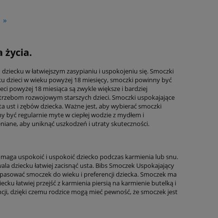
»
 życia.
iecku w łatwiejszym zasypianiu i uspokojeniu się. Smoczki
dku dzieci w wieku powyżej 18 miesięcy, smoczki powinny być
ci powyżej 18 miesiąca są zwykle większe i bardziej
otrzebom rozwojowym starszych dzieci. Smoczki uspokajające
ąta ust i zębów dziecka. Ważne jest, aby wybierać smoczki
y być regularnie myte w ciepłej wodzie z mydłem i
ane, aby uniknąć uszkodzeń i utraty skuteczności.
omaga uspokoić i uspokoić dziecko podczas karmienia lub snu.
ala dziecku łatwiej zacisnąć usta. Bibs Smoczek Uspokajający
opasować smoczek do wieku i preferencji dziecka. Smoczek ma
cku łatwiej przejść z karmienia piersią na karmienie butelką i
ncji, dzięki czemu rodzice mogą mieć pewność, że smoczek jest