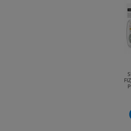
S
FI
P
S