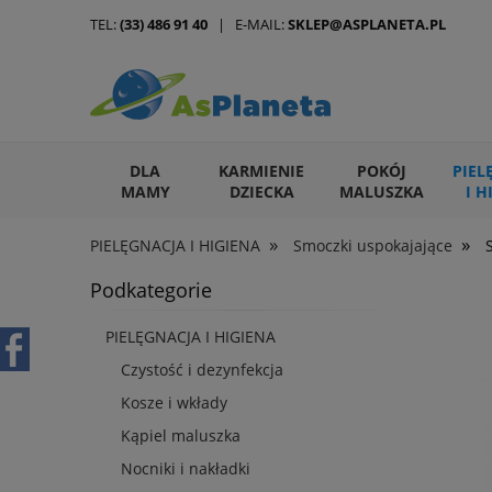
TEL:
(33) 486 91 40
| E-MAIL:
SKLEP@ASPLANETA.PL
DLA
KARMIENIE
POKÓJ
PIEL
MAMY
DZIECKA
MALUSZKA
I H
»
»
PIELĘGNACJA I HIGIENA
Smoczki uspokajające
ARTYKUŁY DLA ZWIERZĄT
Podkategorie
PIELĘGNACJA I HIGIENA
Czystość i dezynfekcja
Kosze i wkłady
Kąpiel maluszka
Nocniki i nakładki