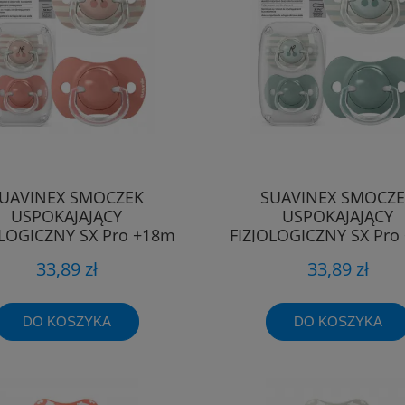
UAVINEX SMOCZEK
SUAVINEX SMOCZ
USPOKAJAJĄCY
USPOKAJAJĄCY
OLOGICZNY SX Pro +18m
FIZJOLOGICZNY SX Pro
2szt Różowy
2szt Miętowy
33,89 zł
33,89 zł
DO KOSZYKA
DO KOSZYKA