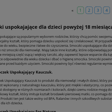
«
1
2
3
4
i uspokajające dla dzieci powyżej 18 miesiąca
pokajające są popularnym wyborem rodziców, którzy chcą pomóc swojemu dz
ecjalny kształt, który pomaga dziecku uspokoić się i zrelaksować. W przypa
 do wieku, bezpieczne i łatwe do czyszczenia. Smoczki uspokajające dla dzie
 niż smoczki dla niemowląt. Mają także inne kształty, które odpowiadają p
 mniejszą część ssącą i większy tarczki, aby zapewnić lepsze wsparcie dla k
ce odpowiednie dla wieku dziecka i dbać o higienę smoczka. Smoczki powinn
ane przed każdym użyciem. Smoczki powinny być również regularnie wymieni
czek Uspokajający Kauczuk.
ek Uspokajający Kauczuk to produkt dla niemowląt i małych dzieci, który p
st wykonany z naturalnego kauczuku, który jest miękki i elastyczny, co pozw
st dostępny w różnych rozmiarach i kolorach, dzięki czemu rodzice mogą d
kowy kształt, który imituje kształt brodawki piersiowej matki, co pomaga dzie
 Produkt ten jest także wolny od BPA, ftalanów i innych szkodliwych substa
dla ich dziecka.
zek Uspokajający For Nature.