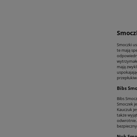
Smoczk
Smoczki us
te mają sp
odpowiednie
wytrzymałe
mają zwykle
uspokajają
przepłukiw
Bibs Smo
Bibs Smocz
Smoczek je
Kauczuk je
także wyjąt
odwrotnie.
bezpieczny 
Nuk Smoc