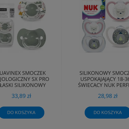
UAVINEX SMOCZEK
SILIKONOWY SMOC
ZJOLOGICZNY SX PRO
USPOKAJAJĄCY 18-
ŁASKI SILIKONOWY
ŚWIECĄCY NUK PERF
YMETRYCZNY 18M+
MATCH AIR NIGH
33,89 zł
28,98 zł
DO KOSZYKA
DO KOSZYKA