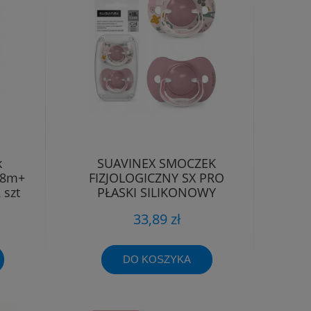
k
SUAVINEX SMOCZEK
18m+
FIZJOLOGICZNY SX PRO
 szt
PŁASKI SILIKONOWY
SYMETRYCZNY 18M+
33,89 zł
DO KOSZYKA