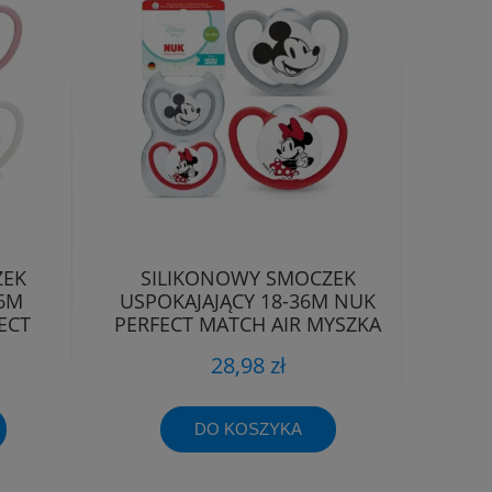
ZEK
SILIKONOWY SMOCZEK
36M
USPOKAJAJĄCY 18-36M NUK
ECT
PERFECT MATCH AIR MYSZKA
T
MIKI
28,98 zł
DO KOSZYKA