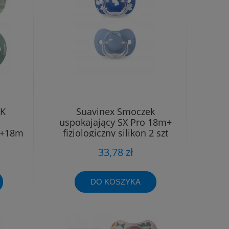
EK
Suavinex Smoczek
uspokajający SX Pro 18m+
 +18m
fizjologiczny silikon 2 szt
33,78 zł
DO KOSZYKA