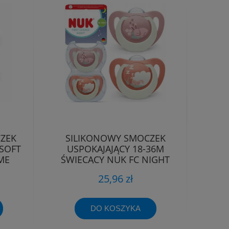
CZEK
SILIKONOWY SMOCZEK
 SOFT
USPOKAJAJĄCY 18-36M
ME
ŚWIECĄCY NUK FC NIGHT
KRÓLIK/OWCA
25,96 zł
DO KOSZYKA