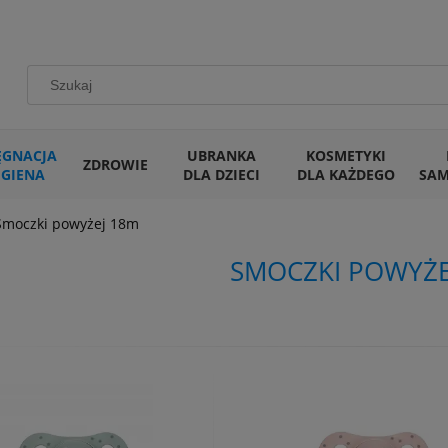
ĘGNACJA
UBRANKA
KOSMETYKI
ZDROWIE
IGIENA
DLA DZIECI
DLA KAŻDEGO
SA
Smoczki powyżej 18m
SMOCZKI POWYŻE