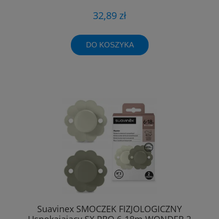
32,89 zł
DO KOSZYKA
Suavinex SMOCZEK FIZJOLOGICZNY
Uspokajający SX PRO 6-18m WONDER 2