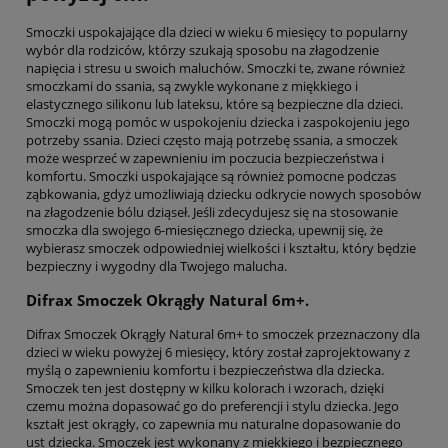
Smoczki uspokajające dla dzieci w wieku 6 miesięcy to popularny
wybór dla rodziców, którzy szukają sposobu na złagodzenie
napięcia i stresu u swoich maluchów. Smoczki te, zwane również
smoczkami do ssania, są zwykle wykonane z miękkiego i
elastycznego silikonu lub lateksu, które są bezpieczne dla dzieci.
Smoczki mogą pomóc w uspokojeniu dziecka i zaspokojeniu jego
potrzeby ssania. Dzieci często mają potrzebę ssania, a smoczek
może wesprzeć w zapewnieniu im poczucia bezpieczeństwa i
komfortu. Smoczki uspokajające są również pomocne podczas
ząbkowania, gdyż umożliwiają dziecku odkrycie nowych sposobów
na złagodzenie bólu dziąseł. Jeśli zdecydujesz się na stosowanie
smoczka dla swojego 6-miesięcznego dziecka, upewnij się, że
wybierasz smoczek odpowiedniej wielkości i kształtu, który będzie
bezpieczny i wygodny dla Twojego malucha.
Difrax Smoczek Okrągły Natural 6m+.
Difrax Smoczek Okrągły Natural 6m+ to smoczek przeznaczony dla
dzieci w wieku powyżej 6 miesięcy, który został zaprojektowany z
myślą o zapewnieniu komfortu i bezpieczeństwa dla dziecka.
Smoczek ten jest dostępny w kilku kolorach i wzorach, dzięki
czemu można dopasować go do preferencji i stylu dziecka. Jego
kształt jest okrągły, co zapewnia mu naturalne dopasowanie do
ust dziecka. Smoczek jest wykonany z miękkiego i bezpiecznego