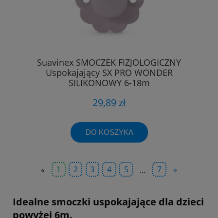
Suavinex SMOCZEK FIZJOLOGICZNY
Uspokajający SX PRO WONDER
SILIKONOWY 6-18m
29,89 zł
DO KOSZYKA
«
1
2
3
4
5
...
7
»
Idealne smoczki uspokajające dla dzieci
powyżej 6m.