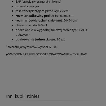
SAP (specjalny granulat chłonny)
puszysta miazga
folia zabezpieczająca przed wyciekiem
rozmiar całkowity podkładu:
60x60 cm
rozmiar powierzchni chłonnej:
54x54 cm
chłonność:
do 460 ml
opakowanie w wygodnej foliowej torbie typu BAG z
uchwytem
opakowanie jednostkowe:
30 szt.
*tolerancja wymiarów wynosi +/- 3%
✔️WYGODNE PRZEŹROCZYSTE OPAKOWANIE W TYPU BAG
Inni kupili rónież