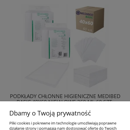
PODKŁADY CHŁONNE HIGIENICZNE MEDIBED
BASIC 40X60 NIEJAŁOWE 360 ML 60 SZT.
Dbamy o Twoją prywatność
25,38 zł
Pliki cookies i pokrewne im technologie umożliwiają poprawne
działanie strony i pomagają nam dostosować ofertę do Twoich
DO KOSZYKA