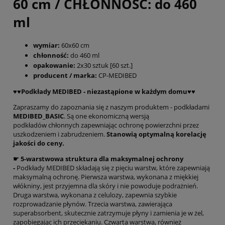
60 cm / CHŁONNOŚĆ: do 460
ml
wymiar:
60x60 cm
chłonność:
do 460 ml
opakowanie:
2x30 sztuk [60 szt.]
producent / marka:
CP-MEDIBED
♥️♥️Podkłady MEDIBED - niezastąpione w każdym domu♥️♥️
Zapraszamy do zapoznania się z naszym produktem - podkładami
MEDIBED_BASIC
. Są one ekonomiczną wersją
podkładów chłonnych zapewniając ochronę powierzchni przez
uszkodzeniem i zabrudzeniem.
Stanowią optymalną korelację
jakości do ceny.
☛ 5-warstwowa struktura dla maksymalnej ochrony
-
Podkłady MEDIBED składają się z pięciu warstw, które zapewniają
maksymalną ochronę. Pierwsza warstwa, wykonana z miękkiej
włókniny, jest przyjemna dla skóry i nie powoduje podrażnień.
Druga warstwa, wykonana z celulozy, zapewnia szybkie
rozprowadzanie płynów. Trzecia warstwa, zawierająca
superabsorbent, skutecznie zatrzymuje płyny i zamienia je w żel,
zapobiegając ich przeciekaniu. Czwarta warstwa, również