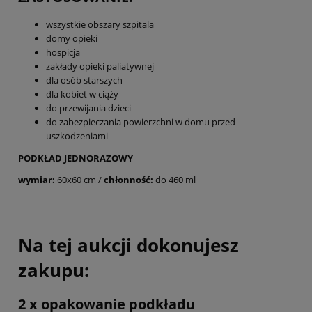
wszystkie obszary szpitala
domy opieki
hospicja
zakłady opieki paliatywnej
dla osób starszych
dla kobiet w ciąży
do przewijania dzieci
do zabezpieczania powierzchni w domu przed
uszkodzeniami
PODKŁAD JEDNORAZOWY
wymiar:
60x60 cm /
chłonność:
do 460 ml
Na tej aukcji dokonujesz
zakupu:
2 x opakowanie podkładu