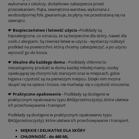
wykonana z celulozy, dodatkowo zabezpiecza przed
przeciekaniem. Piąta, zewnętrzna warstwa, wykonana z
wodoodpornej folii, gwarantuje, że płyny nie przedostaną się na
zewnątrz.
☛ Bezpieczeństwo i łatwość użycia -
Podkłady są
hipoalergiczne, co oznacza, że są bezpieczne dla skóry, nawet dla
osób z alergiami. Są również łatwe w użyciu - wystarczy rozłożyć
podkład na powierzchni, którą chcemy zabezpieczyć, a po użyciu
wyrzucić go do kosza.
☛ Idealne dla każdego domu -
Podkłady chłonne to
niezastąpiony produkt w domu każdej młodej mamy, osoby
opiekującej się chorymi lub starszymi oraz w miejscach, gdzie
higiena i czystość są na pierwszym miejscu. Dzięki nim można
skupić się na opiece i trosce, nie martwiąc się o czystość otoczenia.
☛ Praktyczne opakowanie -
Podkłady są dostępne w
praktycznym opakowaniu typu BAG(przeźroczysty), które ułatwia
ich przechowywanie i transport
Podkłady są dostępne w praktycznym opakowaniu typu
BAG(przeźroczysty), które ułatwia ich przechowywanie i transport.
MIĘKKIE I DELIKATNE DLA SKÓRY
CHŁONNOŚĆ - do 460 ML