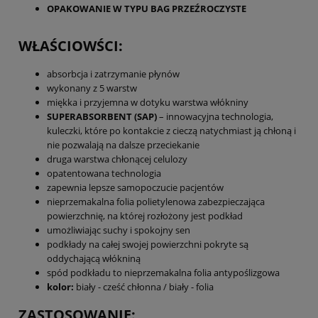
OPAKOWANIE W TYPU BAG PRZEŹROCZYSTE
WŁAŚCIOWŚCI:
absorbcja i zatrzymanie płynów
wykonany z 5 warstw
miękka i przyjemna w dotyku warstwa włókniny
SUPERABSORBENT (SAP)
– innowacyjna technologia,
kuleczki, które po kontakcie z cieczą natychmiast ją chłoną i
nie pozwalają na dalsze przeciekanie
druga warstwa chłonącej celulozy
opatentowana technologia
zapewnia lepsze samopoczucie pacjentów
nieprzemakalna folia polietylenowa zabezpieczająca
powierzchnię, na której rozłożony jest podkład
umożliwiając suchy i spokojny sen
podkłady na całej swojej powierzchni pokryte są
oddychającą włókniną
spód podkładu to nieprzemakalna folia antypoślizgowa
kolor:
biały - cześć chłonna / biały - folia
ZASTOSOWANIE: