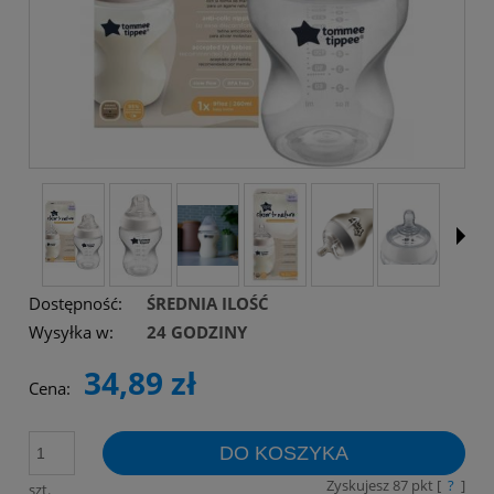
Dostępność:
ŚREDNIA ILOŚĆ
Wysyłka w:
24 GODZINY
34,89 zł
Cena:
DO KOSZYKA
Zyskujesz
87
pkt [
?
]
szt.