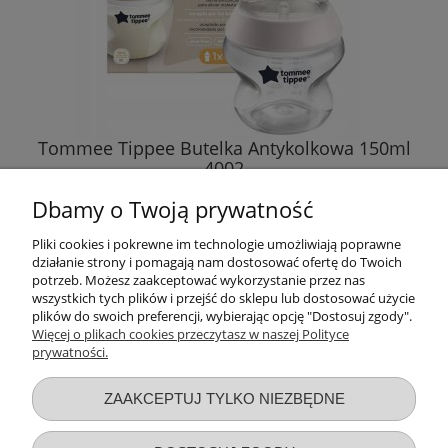
Tommee Tippee Butelka Antykolkowa 150ml
4002
31,89 zł
Dbamy o Twoją prywatność
DO KOSZYKA
Pliki cookies i pokrewne im technologie umożliwiają poprawne
działanie strony i pomagają nam dostosować ofertę do Twoich
potrzeb. Możesz zaakceptować wykorzystanie przez nas
wszystkich tych plików i przejść do sklepu lub dostosować użycie
plików do swoich preferencji, wybierając opcję "Dostosuj zgody".
Więcej o plikach cookies przeczytasz w naszej Polityce
prywatności.
Przydatne linki
ZAAKCEPTUJ TYLKO NIEZBĘDNE
Warunki zakupów