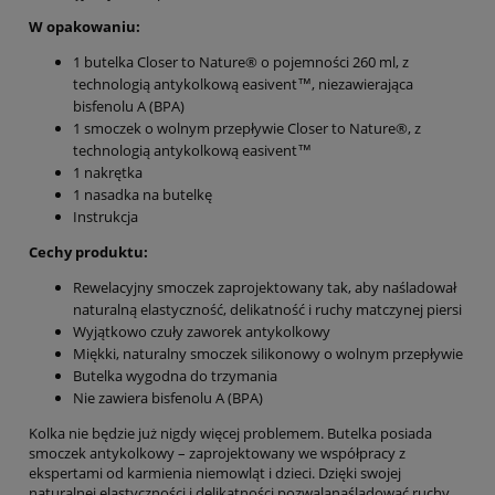
W opakowaniu:
1 butelka Closer to Nature® o pojemności 260 ml, z
technologią antykolkową easivent™, niezawierająca
bisfenolu A (BPA)
1 smoczek o wolnym przepływie Closer to Nature®, z
technologią antykolkową easivent™
1 nakrętka
1 nasadka na butelkę
Instrukcja
Cechy produktu:
Rewelacyjny smoczek zaprojektowany tak, aby naśladował
naturalną elastyczność, delikatność i ruchy matczynej piersi
Wyjątkowo czuły zaworek antykolkowy
Miękki, naturalny smoczek silikonowy o wolnym przepływie
Butelka wygodna do trzymania
Nie zawiera bisfenolu A (BPA)
Kolka nie będzie już nigdy więcej problemem. Butelka posiada
smoczek antykolkowy – zaprojektowany we współpracy z
ekspertami od karmienia niemowląt i dzieci. Dzięki swojej
naturalnej elastyczności i delikatności pozwalanaśladować ruchy