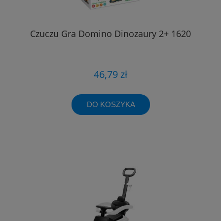
Czuczu Gra Domino Dinozaury 2+ 1620
46,79 zł
DO KOSZYKA