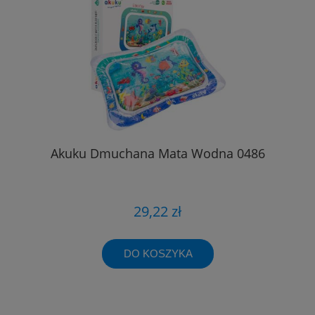
Akuku Dmuchana Mata Wodna 0486
29,22 zł
DO KOSZYKA