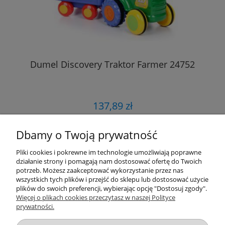
Dumel Discovery Traktor Farmer 24752
137,89 zł
Dbamy o Twoją prywatność
DO KOSZYKA
Pliki cookies i pokrewne im technologie umożliwiają poprawne
działanie strony i pomagają nam dostosować ofertę do Twoich
potrzeb. Możesz zaakceptować wykorzystanie przez nas
«
1
...
14
15
16
17
18
...
21
wszystkich tych plików i przejść do sklepu lub dostosować użycie
»
plików do swoich preferencji, wybierając opcję "Dostosuj zgody".
Więcej o plikach cookies przeczytasz w naszej Polityce
prywatności.
Przydatne linki